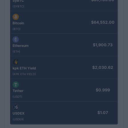
SyBTC
(SYBTC)
$64,552.00
Bitcoin
(BTC)
$1,900.73
Ethereum
(ETH)
$2,030.62
kpk ETH Yield
(KPK ETH YIELD)
$0.999
Tether
(USDT)
$1.07
USDEX
(USDEX)