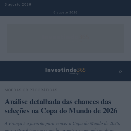
Pular para o conteúdo
6 agosto 2026
6 agosto 2026
⌕
×
⌕
MOEDAS CRIPTOGRÁFICAS
Buscar
Análise detalhada das chances das
seleções na Copa do Mundo de 2026
A França é a favorita para vencer a Copa do Mundo de 2026,
mas o Brasil tem um caminho promissor, segundo análises