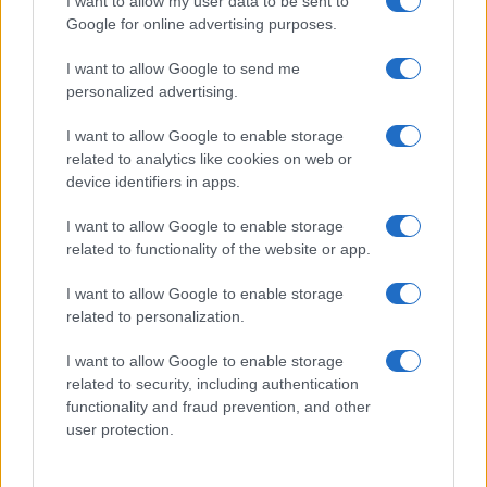
earn
I want to allow my user data to be sent to
Google for online advertising purposes.
Beatriz Almeida · 6 ago 2026
I want to allow Google to send me
MOEDAS CRIPTOGRÁFICAS
personalized advertising.
I want to allow Google to enable storage
related to analytics like cookies on web or
device identifiers in apps.
I want to allow Google to enable storage
related to functionality of the website or app.
I want to allow Google to enable storage
related to personalization.
I want to allow Google to enable storage
Grandes investidores compram Bitcoin, Ethereum e Cardano
related to security, including authentication
durante correção
functionality and fraud prevention, and other
Bruno Costa · 6 ago 2026
user protection.