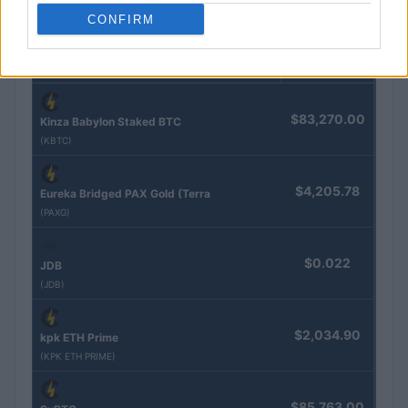
CONFIRM
COTAÇÕES CRYPTO
Nome
Preço
$83,270.00
Kinza Babylon Staked BTC
(KBTC)
$4,205.78
Eureka Bridged PAX Gold (Terra
(PAXG)
$0.022
JDB
(JDB)
$2,034.90
kpk ETH Prime
(KPK ETH PRIME)
$85,763.00