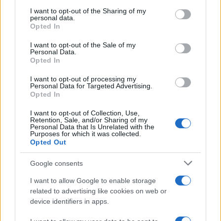
services and may gather and store information including but
not limited to your visit or usage behaviour. You may click to
I want to opt-out of the Sharing of my
personal data.
grant or deny consent to Google and its third-party tags to
Opted In
use your data for below specified purposes in below Google
Bitcoin: meio de troca, unidade de conta e reserva de valor
consent section.
I want to opt-out of the Sale of my
Personal Data.
Rafael Oliveira · 6 ago 2026
Opted In
MOEDAS CRIPTOGRÁFICAS
I want to opt-out of processing my
Personal Data for Targeted Advertising.
Opted In
I want to opt-out of Collection, Use,
Retention, Sale, and/or Sharing of my
Personal Data that Is Unrelated with the
Purposes for which it was collected.
Opted Out
Google consents
I want to allow Google to enable storage
related to advertising like cookies on web or
device identifiers in apps.
Como avaliar tokenomics, utilidade e liquidez em jogos play-to-