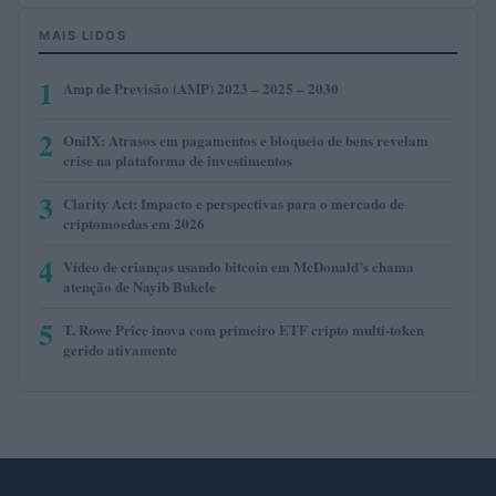
MAIS LIDOS
1
Amp de Previsão (AMP) 2023 – 2025 – 2030
2
OnilX: Atrasos em pagamentos e bloqueio de bens revelam
crise na plataforma de investimentos
3
Clarity Act: Impacto e perspectivas para o mercado de
criptomoedas em 2026
4
Vídeo de crianças usando bitcoin em McDonald’s chama
atenção de Nayib Bukele
5
T. Rowe Price inova com primeiro ETF cripto multi-token
gerido ativamente