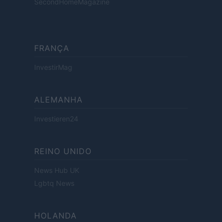
SecondHomeMagazine
FRANÇA
InvestirMag
ALEMANHA
Investieren24
REINO UNIDO
News Hub UK
Lgbtq News
HOLANDA