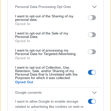
Please note that this website/app uses one or more Google
Personal Data Processing Opt Outs
services and may gather and store information including but
not limited to your visit or usage behaviour. You may click to
I want to opt-out of the Sharing of my
personal data.
grant or deny consent to Google and its third-party tags to
Opted In
use your data for below specified purposes in below Google
consent section.
I want to opt-out of the Sale of my
Personal Data.
Petróleo Brent cai 8.3% e arrasta commodities em agosto de
Opted In
2026
Rafael Oliveira · 6 ago 2026
I want to opt-out of processing my
Personal Data for Targeted Advertising.
Opted In
NÃO CLASSIFICADO
I want to opt-out of Collection, Use,
Retention, Sale, and/or Sharing of my
Personal Data that Is Unrelated with the
Purposes for which it was collected.
Opted Out
Google consents
I want to allow Google to enable storage
related to advertising like cookies on web or