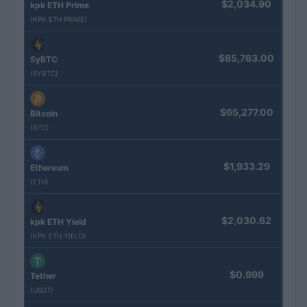
$2,034.90
kpk ETH Prime
(KPK ETH PRIME)
$85,763.00
SyBTC
(SYBTC)
$65,277.00
Bitcoin
(BTC)
$1,933.29
Ethereum
(ETH)
$2,030.62
kpk ETH Yield
(KPK ETH YIELD)
$0.999
Tether
(USDT)