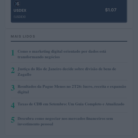
$1.07
USDEX
(USDEX)
MAIS LIDOS
1
Como o marketing digital orientado por dados está
transformando negócios
2
Justiça do Rio de Janeiro decide sobre divisão de bens de
Zagallo
3
Resultados da Pague Menos no 2T26: lucro, receita e expansão
digital
4
Taxas de CDB em Setembro: Um Guia Completo e Atualizado
5
Descubra como negociar nos mercados financeiros sem
investimento pessoal