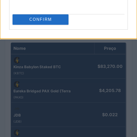
generalizada
Rafael Oliveira · 4 ago 2026
CONFIRM
COTAÇÕES CRYPTO
Nome
Preço
$83,270.00
Kinza Babylon Staked BTC
(KBTC)
$4,205.78
Eureka Bridged PAX Gold (Terra
(PAXG)
$0.022
JDB
(JDB)