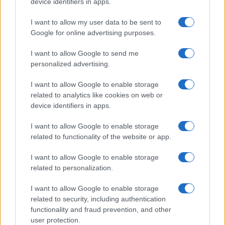
device identifiers in apps.
I want to allow my user data to be sent to
Google for online advertising purposes.
Tensões diplomáticas entre Brasil e Argentina: o que está em
jogo
I want to allow Google to send me
Rafael Oliveira · 4 ago 2026
personalized advertising.
NÃO CLASSIFICADO
I want to allow Google to enable storage
related to analytics like cookies on web or
device identifiers in apps.
I want to allow Google to enable storage
related to functionality of the website or app.
I want to allow Google to enable storage
related to personalization.
I want to allow Google to enable storage
related to security, including authentication
functionality and fraud prevention, and other
Petróleo Brent cai 8.46% e arrasta commodities em queda
user protection.