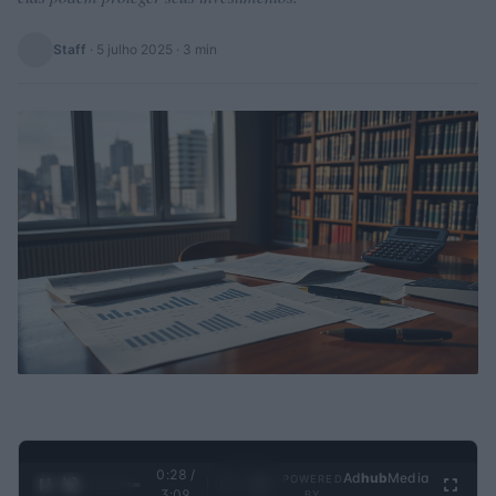
Staff
·
5 julho 2025
· 3 min
0:29 /
Ad
hub
Media
POWERED
1
/
4
3:09
BY