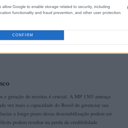
o allow Google to enable storage related to security, including
cation functionality and fraud prevention, and other user protection.
CONFIRM
sco
tos e geração de receitas é crucial. A MP 1303 ameaça
 cada vez mais a capacidade do Brasil de gerenciar sua
uências a longo prazo dessa desestabilização podem ser
éficits podem resultar na perda de credibilidade