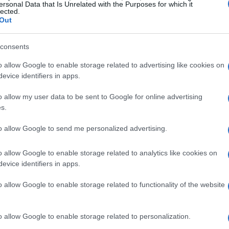
ersonal Data that Is Unrelated with the Purposes for which it
ial para manter a confiança dos investidores e
lected.
Out
consents
 pública
o allow Google to enable storage related to advertising like cookies on
evice identifiers in apps.
confiança dos
1303 é a sua capacidade de minar a
ebem que o governo está tomando decisões que podem
o allow my user data to be sent to Google for online advertising
dem repensar seus compromissos de investimento nos
s.
nto pode resultar em um efeito dominó, levando à
to allow Google to send me personalized advertising.
custos de empréstimos e um potencial declínio
o allow Google to enable storage related to analytics like cookies on
evice identifiers in apps.
o allow Google to enable storage related to functionality of the website
o allow Google to enable storage related to personalization.