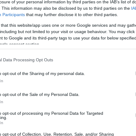
losure of your personal information by third parties on the IAB’s list of
. This information may also be disclosed by us to third parties on the
IA
Participants
that may further disclose it to other third parties.
 that this website/app uses one or more Google services and may gath
including but not limited to your visit or usage behaviour. You may click 
 to Google and its third-party tags to use your data for below specifi
ogle consent section.
l Data Processing Opt Outs
o opt-out of the Sharing of my personal data.
In
o opt-out of the Sale of my Personal Data.
da MP 1303<\/h2>
In
to opt-out of processing my Personal Data for Targeted
 a questão do impacto na
sustentabilidade da dívida
ing.
In
va, se aprovada, pode comprometer a própria base
asil. A sustentabilidade da dívida pública não é
o opt-out of Collection, Use, Retention, Sale, and/or Sharing