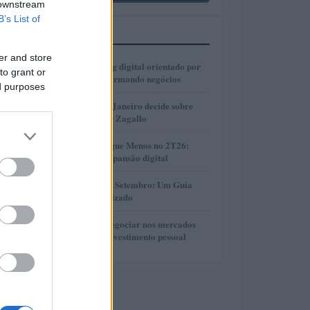
 downstream
B’s List of
MAIS LIDOS
er and store
1
Como o marketing digital orientado por
to grant or
dados está transformando negócios
ed purposes
2
Justiça do Rio de Janeiro decide sobre
divisão de bens de Zagallo
3
Resultados da Pague Menos no 2T26:
lucro, receita e expansão digital
4
Taxas de CDB em Setembro: Um Guia
Completo e Atualizado
5
Descubra como negociar nos mercados
financeiros sem investimento pessoal