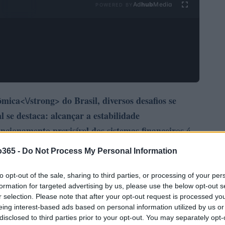
Ad
hub
Media
POWERED BY
ica<\/strong> do Brasil, diversos desafios se
 se destaca: alcançar a
estabilidade
cionamento previsível dos sistemas financeiros é
lhorar o bem-estar social. Entretanto, uma
o365 -
Do Not Process My Personal Information
como MP 1303, gerou preocupações e levantou
rcussões na saúde fiscal do país.<\/p>
to opt-out of the sale, sharing to third parties, or processing of your per
formation for targeted advertising by us, please use the below opt-out s
r selection. Please note that after your opt-out request is processed y
eing interest-based ads based on personal information utilized by us or
disclosed to third parties prior to your opt-out. You may separately opt-