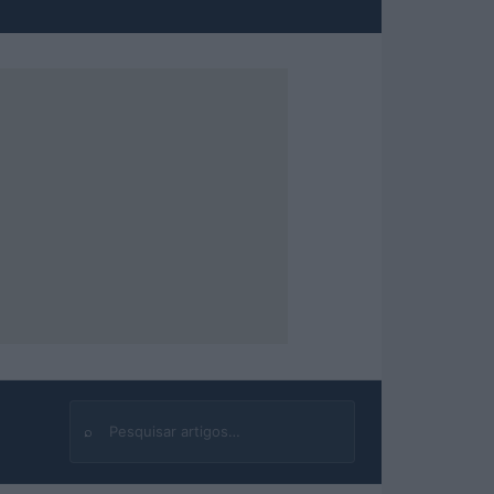
⌕
Buscar