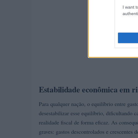
I want t
authenti
Estabilidade econômica em ri
Para qualquer nação, o equilíbrio entre gas
desestabilizar esse equilíbrio, dificultando
realidade fiscal de forma eficaz. As conseq
graves: gastos descontrolados e crescentes d