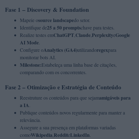
Fase 1 – Discovery & Foundation
source landscape
Mapeie o
do setor.
25 a 50 prompts
Identifique de
chave para testes.
ChatGPT
Claude
Perplexity
Google
Realize testes em
,
,
e
AI Mode
.
Analytics (GA4)
regex
Configure o
utilizando
para
monitorar bots AI.
Milestone:
Estabeleça uma linha base de citações,
comparando com os concorrentes.
Fase 2 – Otimização e Estratégia de Conteúdo
amigáveis para
Reestruture os conteúdos para que sejam
a IA
.
Publique conteúdos novos regularmente para manter a
relevância.
Assegure a sua presença em plataformas variadas
Wikipedia
Reddit
LinkedIn
como
,
e
.