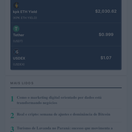
$2,030.62
kpk ETH Yield
(KPK ETH YIELD)
$0.999
Tether
(USDT)
$1.07
USDEX
(USDEX)
MAIS LIDOS
1
Como o marketing digital orientado por dados está
transformando negócios
2
Real e cripto: semana de ajustes e dominância de Bitcoin
3
Turismo de Lavanda no Paraná: sucesso que movimenta a