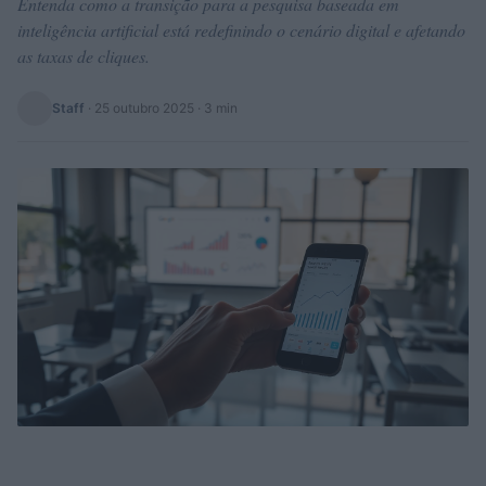
Entenda como a transição para a pesquisa baseada em
inteligência artificial está redefinindo o cenário digital e afetando
as taxas de cliques.
Staff
·
25 outubro 2025
· 3 min