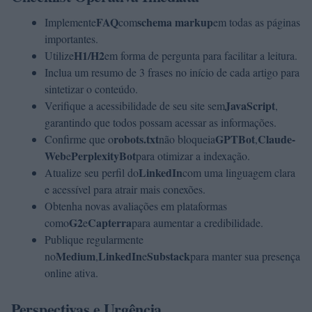
FAQ
schema markup
Implemente
com
em todas as páginas
importantes.
H1/H2
Utilize
em forma de pergunta para facilitar a leitura.
Inclua um resumo de 3 frases no início de cada artigo para
sintetizar o conteúdo.
JavaScript
Verifique a acessibilidade de seu site sem
,
garantindo que todos possam acessar as informações.
robots.txt
GPTBot
Claude-
Confirme que o
não bloqueia
,
Web
PerplexityBot
e
para otimizar a indexação.
LinkedIn
Atualize seu perfil do
com uma linguagem clara
e acessível para atrair mais conexões.
Obtenha novas avaliações em plataformas
G2
Capterra
como
e
para aumentar a credibilidade.
Publique regularmente
Medium
LinkedIn
Substack
no
,
e
para manter sua presença
online ativa.
Perspectivas e Urgência