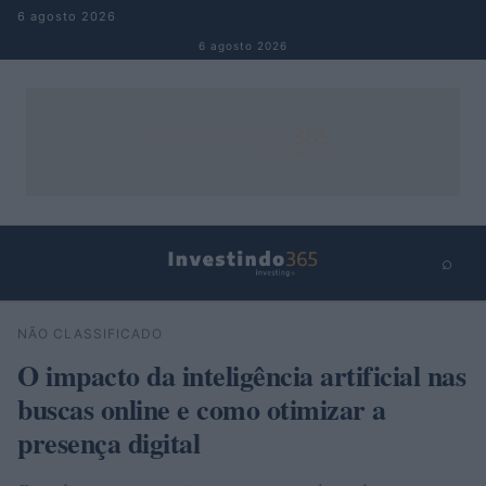
Pular para o conteúdo
6 agosto 2026
6 agosto 2026
⌕
×
⌕
NÃO CLASSIFICADO
Buscar
O impacto da inteligência artificial nas
buscas online e como otimizar a
presença digital