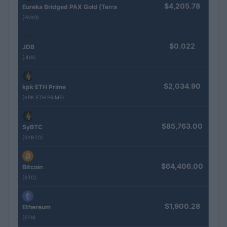
$4,205.78
Eureka Bridged PAX Gold (Terra
(PAXG)
$0.022
JDB
(JDB)
$2,034.90
kpk ETH Prime
(KPK ETH PRIME)
$85,763.00
SyBTC
(SYBTC)
$64,406.00
Bitcoin
(BTC)
$1,900.28
Ethereum
(ETH)