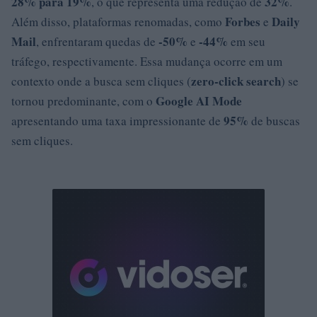
28% para 19%
32%
, o que representa uma redução de
.
Forbes
Daily
Além disso, plataformas renomadas, como
e
Mail
-50%
-44%
, enfrentaram quedas de
e
em seu
tráfego, respectivamente. Essa mudança ocorre em um
zero-click search
contexto onde a busca sem cliques (
) se
Google AI Mode
tornou predominante, com o
95%
apresentando uma taxa impressionante de
de buscas
sem cliques.