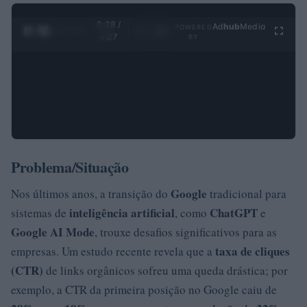
0:29 /
Ad
hub
Media
POWERED
1
/
4
4:27
BY
Problema/Situação
Google
Nos últimos anos, a transição do
tradicional para
inteligência artificial
ChatGPT
sistemas de
, como
e
Google AI Mode
, trouxe desafios significativos para as
taxa de cliques
empresas. Um estudo recente revela que a
(CTR)
de links orgânicos sofreu uma queda drástica; por
exemplo, a CTR da primeira posição no Google caiu de