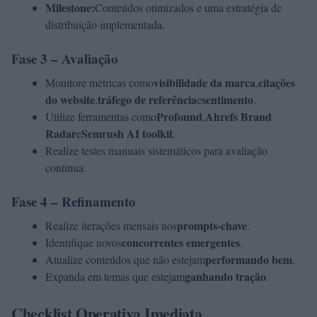
Milestone:
Conteúdos otimizados e uma estratégia de
distribuição implementada.
Fase 3 – Avaliação
visibilidade da marca
citações
Monitore métricas como
,
do website
tráfego de referência
sentimento
,
e
.
Profound
Ahrefs Brand
Utilize ferramentas como
,
Radar
Semrush AI toolkit
e
.
Realize testes manuais sistemáticos para avaliação
contínua.
Fase 4 – Refinamento
prompts-chave
Realize iterações mensais nos
.
concorrentes emergentes
Identifique novos
.
performando bem
Atualize conteúdos que não estejam
.
ganhando tração
Expanda em temas que estejam
.
Checklist Operativa Imediata