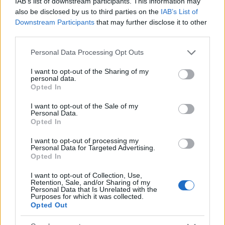
IAB’s list of downstream participants. This information may
also be disclosed by us to third parties on the
IAB’s List of
NÃO CLASSIFICADO
Downstream Participants
that may further disclose it to other
third parties.
Please note that this website/app uses one or more Google
Personal Data Processing Opt Outs
services and may gather and store information including but
not limited to your visit or usage behaviour. You may click to
I want to opt-out of the Sharing of my
personal data.
grant or deny consent to Google and its third-party tags to
Opted In
use your data for below specified purposes in below Google
consent section.
I want to opt-out of the Sale of my
Personal Data.
Opted In
I want to opt-out of processing my
Personal Data for Targeted Advertising.
Opted In
Tensões diplomáticas entre Brasil e Argentina: o que está em
jogo
I want to opt-out of Collection, Use,
Rafael Oliveira · 4 ago 2026
Retention, Sale, and/or Sharing of my
Personal Data that Is Unrelated with the
Purposes for which it was collected.
NÃO CLASSIFICADO
Opted Out