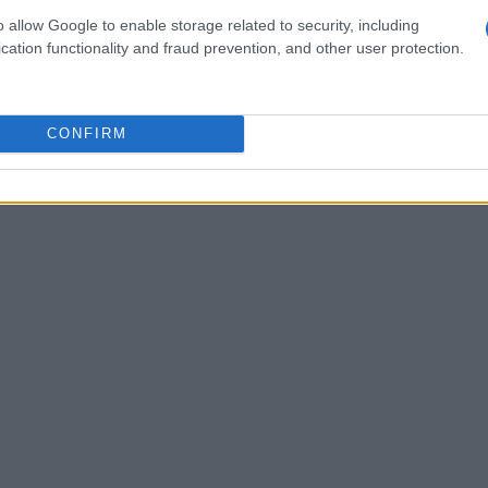
 criar um mosaico de experiências e culturas
o allow Google to enable storage related to security, including
cation functionality and fraud prevention, and other user protection.
CONFIRM