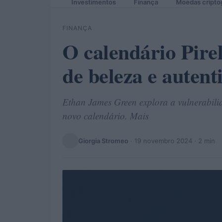
Investimentos
Finança
Moedas cripto
FINANÇA
O calendário Pire
de beleza e autent
Ethan James Green explora a vulnerabil
novo calendário. Mais
Giorgia Stromeo
·
19 novembro 2024
· 2 min