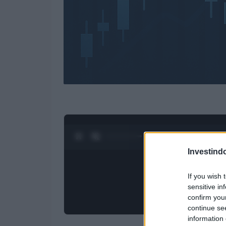
0:28 / 4:27
1
/
4
Investind
If you wish 
sensitive in
confirm you
continue se
information 