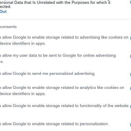
ersonal Data that Is Unrelated with the Purposes for which it
lected.
Out
consents
o allow Google to enable storage related to advertising like cookies on
evice identifiers in apps.
o allow my user data to be sent to Google for online advertising
s.
to allow Google to send me personalized advertising.
resentativo
o allow Google to enable storage related to analytics like cookies on
12 assuntos
etratam
em uma versão dupla: uma foto
evice identifiers in apps.
e os protagonistas estão nomes conhecidos como a
o allow Google to enable storage related to functionality of the website
incent Cassel
, a italiana
Elodie
e a sul-coreana
verso não apenas celebra a diversidade, mas também
o allow Google to enable storage related to personalization.
 representação de múltiplas identidades. Cada assunto