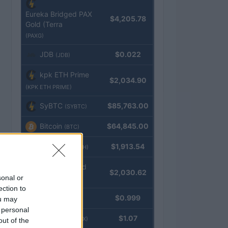
Eureka Bridged PAX
$4,205.78
Gold (Terra
(PAXG)
JDB
$0.022
(JDB)
kpk ETH Prime
$2,034.90
(KPK ETH PRIME)
SyBTC
$85,763.00
(SYBTC)
Bitcoin
$64,845.00
(BTC)
Ethereum
$1,913.54
(ETH)
kpk ETH Yield
$2,030.62
sonal or
(KPK ETH YIELD)
ection to
Tether
$0.999
ou may
(USDT)
 personal
USDEX
$1.07
(USDEX)
out of the