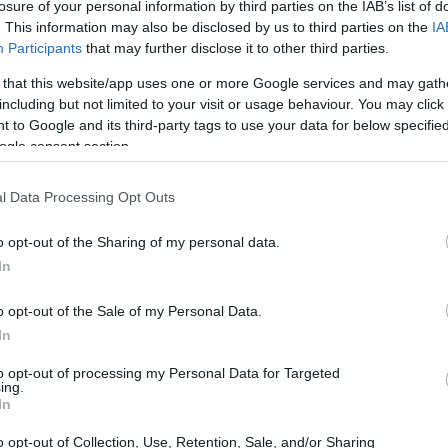
losure of your personal information by third parties on the IAB’s list of
. This information may also be disclosed by us to third parties on the
IA
Participants
that may further disclose it to other third parties.
resh and Reveal”, representa uma evolução significativa
 that this website/app uses one or more Google services and may gath
contemporânea. Sob a hábil orientação do fotógrafo
including but not limited to your visit or usage behaviour. You may click 
 to Google and its third-party tags to use your data for below specifi
é mais visto como um simples objeto de desejo, mas
ogle consent section.
nta histórias de emoções, identidade e mudanças
nvida a refletir sobre como a nudez pode ser uma
l Data Processing Opt Outs
sagens profundas e significativas
o opt-out of the Sharing of my personal data.
In
o opt-out of the Sale of my Personal Data.
In
to opt-out of processing my Personal Data for Targeted
ing.
In
o opt-out of Collection, Use, Retention, Sale, and/or Sharing