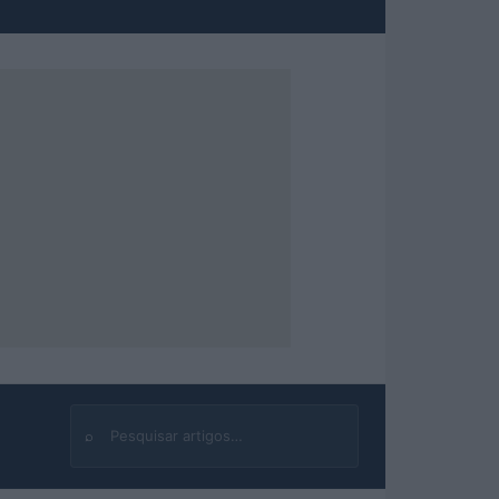
⌕
Buscar