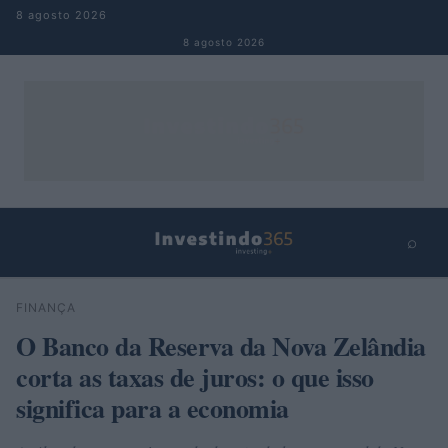
Pular para o conteúdo
8 agosto 2026
8 agosto 2026
⌕
×
⌕
FINANÇA
Buscar
O Banco da Reserva da Nova Zelândia
corta as taxas de juros: o que isso
significa para a economia