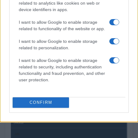
related to analytics like cookies on web or
device identifiers in apps.
Retiradas da caderneta de poupança superam depósitos em R$
I want to allow Google to enable storage
7,152 bilhões
related to functionality of the website or app.
Beatriz Almeida · 7 ago 2026
I want to allow Google to enable storage
related to personalization.
COTAÇÕES CRYPTO
I want to allow Google to enable storage
related to security, including authentication
Nome
Preço
functionality and fraud prevention, and other
user protection.
$83,270.00
Kinza Babylon Staked BTC
(KBTC)
CONFIRM
$4,205.78
Eureka Bridged PAX Gold (Terra
(PAXG)