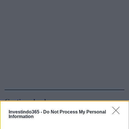
Continue lendo
Investindo365 -
Do Not Process My Personal
FINANÇA
Information