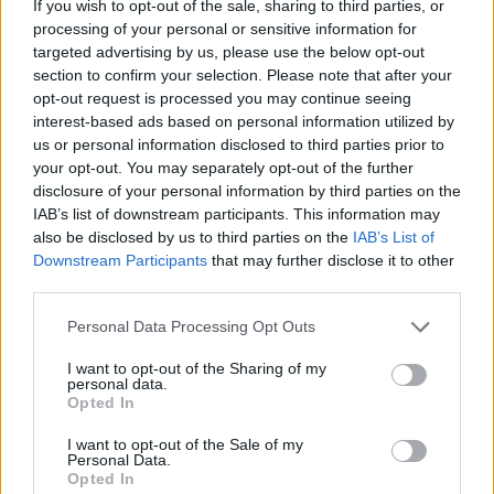
If you wish to opt-out of the sale, sharing to third parties, or
processing of your personal or sensitive information for
targeted advertising by us, please use the below opt-out
section to confirm your selection. Please note that after your
opt-out request is processed you may continue seeing
interest-based ads based on personal information utilized by
us or personal information disclosed to third parties prior to
your opt-out. You may separately opt-out of the further
disclosure of your personal information by third parties on the
IAB’s list of downstream participants. This information may
also be disclosed by us to third parties on the
IAB’s List of
Rafael Sachete assume nova posição no Assaí: o que isso
Downstream Participants
that may further disclose it to other
significa para a empresa
third parties.
Bruno Costa · 8 ago 2026
Please note that this website/app uses one or more Google
Personal Data Processing Opt Outs
services and may gather and store information including but
FINANÇA
not limited to your visit or usage behaviour. You may click to
I want to opt-out of the Sharing of my
personal data.
grant or deny consent to Google and its third-party tags to
Opted In
use your data for below specified purposes in below Google
consent section.
I want to opt-out of the Sale of my
Personal Data.
Opted In