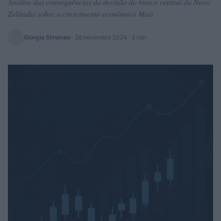
Análise das consequências da decisão do banco central da Nova
Zelândia sobre o crescimento econômico Mais
Giorgia Stromeo
·
28 novembro 2024
· 2 min