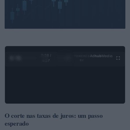
0:29 /
Ad
hub
Media
POWERED
1
/
4
4:27
BY
O corte nas taxas de juros: um passo
esperado