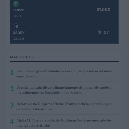
$1.000
Tether
(USDT)
$1.07
USDEX
(USDEX)
MAIS LIDOS
1
Gestores de grandes fundos veem eleição presidencial mais
equilibrada
2
Presidente Lula discute financiamento de planos de saúde e
investimentos em hospitais universitários
3
Reformas no Rioprevidência: Transparência e gestão após
escândalos financeiros
4
AlphaAI: A nova aposta da Goldman Sachs no mercado de
inteligência artificial