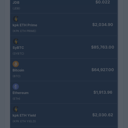
$0.022
JDB
(JDB)
$2,034.90
kpk ETH Prime
(KPK ETH PRIME)
$85,763.00
SyBTC
(SYBTC)
$64,927.00
Bitcoin
(BTC)
$1,913.96
Ethereum
(ETH)
$2,030.62
kpk ETH Yield
(KPK ETH YIELD)