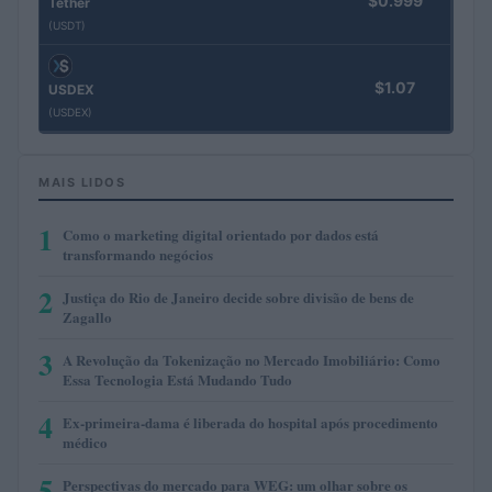
$0.999
Tether
(USDT)
$1.07
USDEX
(USDEX)
MAIS LIDOS
1
Como o marketing digital orientado por dados está
transformando negócios
2
Justiça do Rio de Janeiro decide sobre divisão de bens de
Zagallo
3
A Revolução da Tokenização no Mercado Imobiliário: Como
Essa Tecnologia Está Mudando Tudo
4
Ex-primeira-dama é liberada do hospital após procedimento
médico
5
Perspectivas do mercado para WEG: um olhar sobre os