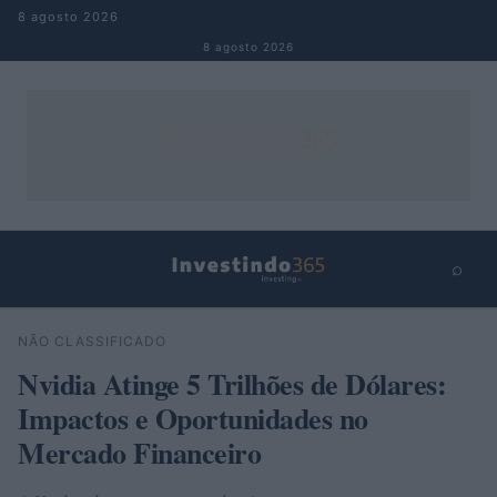
Pular para o conteúdo
8 agosto 2026
8 agosto 2026
⌕
×
⌕
NÃO CLASSIFICADO
Buscar
Nvidia Atinge 5 Trilhões de Dólares:
Impactos e Oportunidades no
Mercado Financeiro