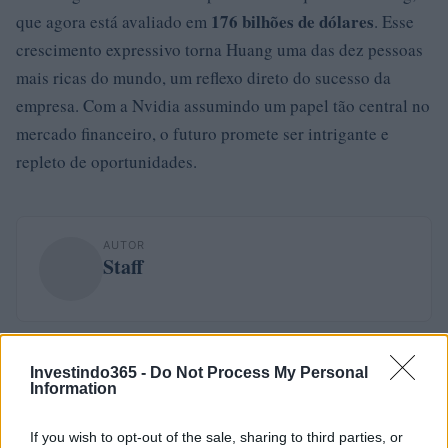
176 bilhões de dólares
que agora está avaliado em
. Esse
crescimento expressivo torna Huang uma das dez pessoas
mais ricas do mundo, um reflexo direto do sucesso da
empresa. Com a Nvidia assumindo um papel tão central no
mercado financeiro, o futuro promete ser intrigante e
repleto de oportunidades.
AUTOR
Staff
Investindo365 -
Do Not Process My Personal
Information
If you wish to opt-out of the sale, sharing to third parties, or