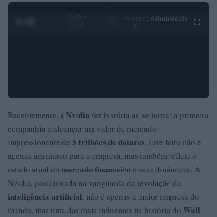
0:29 /
Ad
hub
Media
POWERED
1
/
4
3:19
BY
Nvidia
Recentemente, a
fez história ao se tornar a primeira
companhia a alcançar um valor de mercado
5 trilhões de dólares
impressionante de
. Este feito não é
apenas um marco para a empresa, mas também reflete o
mercado financeiro
estado atual do
e suas dinâmicas. A
Nvidia, posicionada na vanguarda da revolução da
inteligência artificial
, não é apenas a maior empresa do
Wall
mundo, mas uma das mais influentes na história do