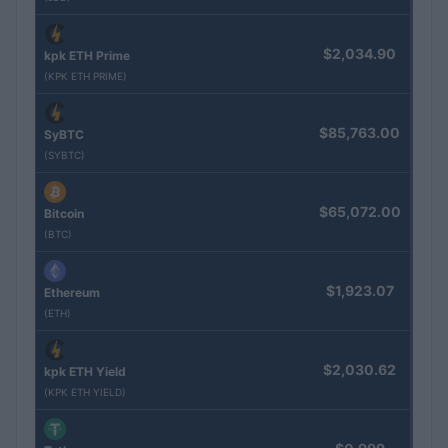
$2,034.90
kpk ETH Prime
(KPK ETH PRIME)
$85,763.00
SyBTC
(SYBTC)
$65,072.00
Bitcoin
(BTC)
$1,923.07
Ethereum
(ETH)
$2,030.62
kpk ETH Yield
(KPK ETH YIELD)