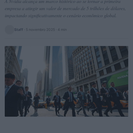
A Nvidia alcança um marco histórico ao se tornar a primeira
empresa a atingir um valor de mercado de 5 trilhões de dólares,
impactando significativamente o cenário econômico global.
Staff
·
5 novembro 2025
· 4 min