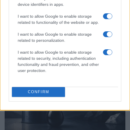
device identifiers in apps.
I want to allow Google to enable storage
related to functionality of the website or app.
I want to allow Google to enable storage
Brent cai 8.3% e arrasta petróleo e ouro para baixo
related to personalization.
Rafael Oliveira · 7 ago 2026
I want to allow Google to enable storage
related to security, including authentication
NÃO CLASSIFICADO
functionality and fraud prevention, and other
user protection.
CONFIRM