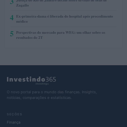
3
Zagallo
4
Ex-primeira-dama é liberada do hospital após procedimento
médico
5
Perspectivas do mercado para WEG: um olhar sobre os
resultados do 2T
O novo portal para o mundo das finanças. Insights,
notícias, comparações e estatísticas.
SEÇÕES
Finança