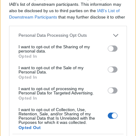
Continue lendo
IAB’s list of downstream participants. This information may
also be disclosed by us to third parties on the
IAB’s List of
Downstream Participants
that may further disclose it to other
NÃO CLASSIFICADO
third parties.
Please note that this website/app uses one or more Google
Personal Data Processing Opt Outs
services and may gather and store information including but
not limited to your visit or usage behaviour. You may click to
I want to opt-out of the Sharing of my
personal data.
grant or deny consent to Google and its third-party tags to
Opted In
use your data for below specified purposes in below Google
consent section.
I want to opt-out of the Sale of my
Personal Data.
Opted In
I want to opt-out of processing my
Personal Data for Targeted Advertising.
Opted In
Plano de governo de Lula: soberania, investimentos e reforma
tributária
I want to opt-out of Collection, Use,
Retention, Sale, and/or Sharing of my
Rafael Oliveira · 9 ago 2026
Personal Data that Is Unrelated with the
Purposes for which it was collected.
Opted Out
NÃO CLASSIFICADO