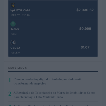
$2,030.62
kpk ETH Yield
(KPK ETH YIELD)
$0.999
Tether
(USDT)
$1.07
USDEX
(USDEX)
MAIS LIDOS
1
Como o marketing digital orientado por dados está
transformando negócios
2
A Revolução da Tokenização no Mercado Imobiliário: Como
Essa Tecnologia Está Mudando Tudo
Justiça do Rio de Janeiro decide sobre divisão de bens de