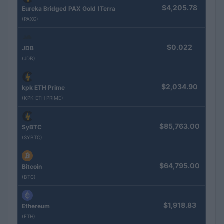
$4,205.78
Eureka Bridged PAX Gold (Terra
(PAXG)
$0.022
JDB
(JDB)
$2,034.90
kpk ETH Prime
(KPK ETH PRIME)
$85,763.00
SyBTC
(SYBTC)
$64,795.00
Bitcoin
(BTC)
$1,918.83
Ethereum
(ETH)