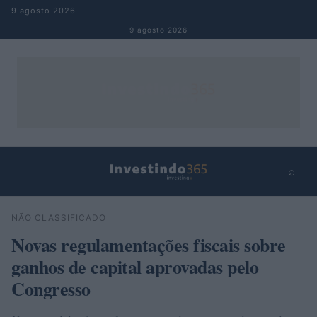
Pular para o conteúdo
9 agosto 2026
9 agosto 2026
⌕
×
⌕
NÃO CLASSIFICADO
Buscar
Novas regulamentações fiscais sobre
ganhos de capital aprovadas pelo
Congresso