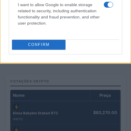
I want to allow Google to enable storage
related to security, including authentication
functionality and fraud prevention, and other
user protection.
CONFIRM
Brent cai 8.3% e arrasta petróleo e ouro para baixo
Rafael Oliveira · 7 ago 2026
COTAÇÕES CRYPTO
Nome
Preço
$83,270.00
Kinza Babylon Staked BTC
(KBTC)