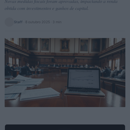
Novas medidas fiscais foram aprovadas, impactando a renda
obtida com investimentos e ganhos de capital.
Staff
·
8 outubro 2025
· 3 min