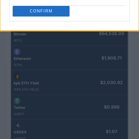
$85,763.00
SyBTC
CONFIRM
(SYBTC)
$64,538.00
Bitcoin
(BTC)
$1,908.71
Ethereum
(ETH)
$2,030.62
kpk ETH Yield
(KPK ETH YIELD)
$0.999
Tether
(USDT)
$1.07
USDEX
(USDEX)