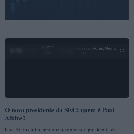
0:28 /
Ad
hub
Media
POWERED
1
/
4
3:55
BY
O novo presidente da SEC: quem é Paul
Atkins?
Paul Atkins foi recentemente nomeado presidente da