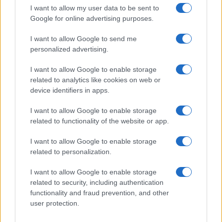
I want to allow my user data to be sent to
Google for online advertising purposes.
COTAÇÕES CRYPTO
I want to allow Google to send me
personalized advertising.
Nome
Preço
I want to allow Google to enable storage
$83,270.00
related to analytics like cookies on web or
Kinza Babylon Staked BTC
device identifiers in apps.
(KBTC)
I want to allow Google to enable storage
$4,205.78
Eureka Bridged PAX Gold (Terra
related to functionality of the website or app.
(PAXG)
I want to allow Google to enable storage
related to personalization.
$0.022
JDB
(JDB)
I want to allow Google to enable storage
related to security, including authentication
functionality and fraud prevention, and other
$2,034.90
kpk ETH Prime
user protection.
(KPK ETH PRIME)