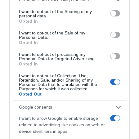
Ouro e dólar sob pressão: como os mercados estão
services and may gather and store information including but
respondendo às últimas notícias
not limited to your visit or usage behaviour. You may click to
I want to opt-out of the Sharing of my
personal data.
Beatriz Almeida · 6 ago 2026
grant or deny consent to Google and its third-party tags to
Opted In
use your data for below specified purposes in below Google
consent section.
FINANÇA
I want to opt-out of the Sale of my
Personal Data.
Opted In
I want to opt-out of processing my
Personal Data for Targeted Advertising.
Opted In
I want to opt-out of Collection, Use,
Retention, Sale, and/or Sharing of my
Personal Data that Is Unrelated with the
Purposes for which it was collected.
Opted Out
Google consents
Presidente Lula propõe política fiscal séria para reduzir juros e
I want to allow Google to enable storage
critica limitações orçamentárias
related to advertising like cookies on web or
Rafael Oliveira · 6 ago 2026
device identifiers in apps.