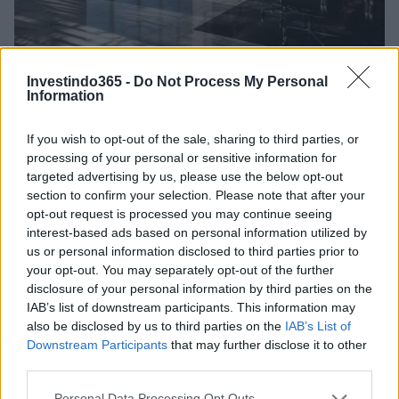
Investindo365 -
Do Not Process My Personal
Autoridades do Fed avaliam impacto dos investimentos
Information
acelerados em inteligência artificial
Beatriz Almeida · 7 ago 2026
If you wish to opt-out of the sale, sharing to third parties, or
processing of your personal or sensitive information for
FINANÇA
targeted advertising by us, please use the below opt-out
section to confirm your selection. Please note that after your
opt-out request is processed you may continue seeing
interest-based ads based on personal information utilized by
us or personal information disclosed to third parties prior to
your opt-out. You may separately opt-out of the further
disclosure of your personal information by third parties on the
IAB’s list of downstream participants. This information may
also be disclosed by us to third parties on the
IAB’s List of
Downstream Participants
that may further disclose it to other
third parties.
Please note that this website/app uses one or more Google
Personal Data Processing Opt Outs