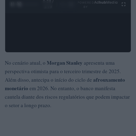
0:29 /
Ad
hub
Media
POWERED
1
/
4
3:19
BY
Morgan Stanley
No cenário atual, o
apresenta uma
perspectiva otimista para o terceiro trimestre de 2025.
afrouxamento
Além disso, antecipa o início do ciclo de
monetário
em 2026. No entanto, o banco manifesta
cautela diante dos riscos regulatórios que podem impactar
o setor a longo prazo.