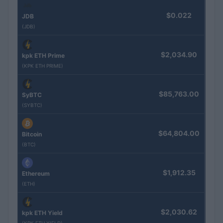
$0.022
JDB
(JDB)
$2,034.90
kpk ETH Prime
(KPK ETH PRIME)
$85,763.00
SyBTC
(SYBTC)
$64,804.00
Bitcoin
(BTC)
$1,912.35
Ethereum
(ETH)
$2,030.62
kpk ETH Yield
(KPK ETH YIELD)