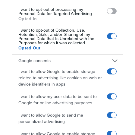
I want to opt-out of processing my
Personal Data for Targeted Advertising.
Opted In
I want to opt-out of Collection, Use,
Retention, Sale, and/or Sharing of my
Personal Data that Is Unrelated with the
Purposes for which it was collected.
Opted Out
Google consents
I want to allow Google to enable storage
Petróleo Brent cai 8.3% e arrasta commodities em agosto de
related to advertising like cookies on web or
2026
device identifiers in apps.
Rafael Oliveira · 6 ago 2026
I want to allow my user data to be sent to
Google for online advertising purposes.
NÃO CLASSIFICADO
I want to allow Google to send me
personalized advertising.
I want to allow Google to enable storage