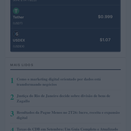
$0.999
Tether
(USDT)
$1.07
USDEX
(USDEX)
MAIS LIDOS
1
Como o marketing digital orientado por dados está
transformando negócios
2
Justiça do Rio de Janeiro decide sobre divisão de bens de
Zagallo
3
Resultados da Pague Menos no 2T26: lucro, receita e expansão
digital
4
Taxas de CDB em Setembro: Um Guia Completo e Atualizado