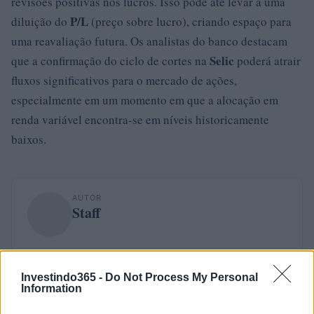
revisões positivas nos lucros. Isso pode até levar a uma
P/L
diluição do
(preço sobre lucro), criando espaço para
uma reavaliação futura. Os analistas do banco destacam
Selic
que a confirmação do ciclo de cortes na
poderá atrair
fluxos significativos para o mercado de ações,
especialmente em um momento em que a alocação em
renda variável encontra-se em níveis historicamente
baixos.
AUTOR
Staff
Investindo365 -
Do Not Process My Personal
Information