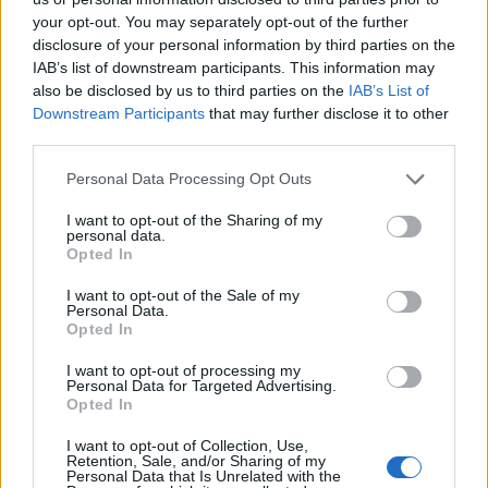
your opt-out. You may separately opt-out of the further
Rafael Oliveira · 7 ago 2026
disclosure of your personal information by third parties on the
IAB’s list of downstream participants. This information may
NÃO CLASSIFICADO
also be disclosed by us to third parties on the
IAB’s List of
Downstream Participants
that may further disclose it to other
third parties.
Please note that this website/app uses one or more Google
Personal Data Processing Opt Outs
services and may gather and store information including but
not limited to your visit or usage behaviour. You may click to
I want to opt-out of the Sharing of my
personal data.
grant or deny consent to Google and its third-party tags to
Opted In
use your data for below specified purposes in below Google
consent section.
I want to opt-out of the Sale of my
Personal Data.
Opted In
Petróleo Brent cai 8.3% e arrasta commodities em agosto de
I want to opt-out of processing my
Personal Data for Targeted Advertising.
2026
Opted In
Rafael Oliveira · 6 ago 2026
I want to opt-out of Collection, Use,
Retention, Sale, and/or Sharing of my
NÃO CLASSIFICADO
Personal Data that Is Unrelated with the