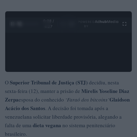
0:28 /
Ad
hub
Media
POWERED
1
/
4
4:27
BY
Superior Tribunal de Justiça (STJ)
O
decidiu, nesta
Mirelis Yoseline Diaz
sexta-feira (12), manter a prisão de
Zerpa
Glaidson
esposa do conhecido
‘Faraó dos bitcoins’
Acácio dos Santos
. A decisão foi tomada após a
venezuelana solicitar liberdade provisória, alegando a
dieta vegana
falta de uma
no sistema penitenciário
brasileiro.