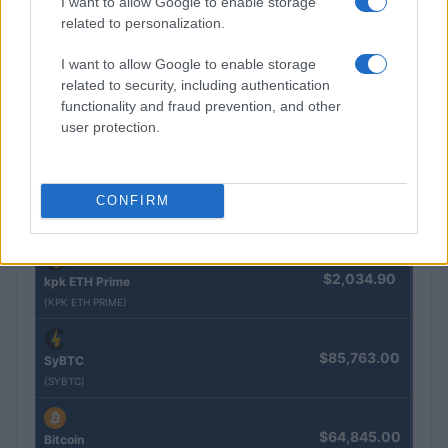
I want to allow Google to enable storage
related to personalization.
$83,270.00
Kinza Babylon Staked BTC
I want to allow Google to enable storage
(KBTC)
related to security, including authentication
functionality and fraud prevention, and other
$4,205.78
Eureka Bridged PAX Gold (Terra
user protection.
(PAXG)
$0.022
CONFIRM
JDB
(JDB)
$2,034.90
kpk ETH Prime
(KPK ETH PRIME)
$85,763.00
SyBTC
(SYBTC)
$64,845.00
Bitcoin