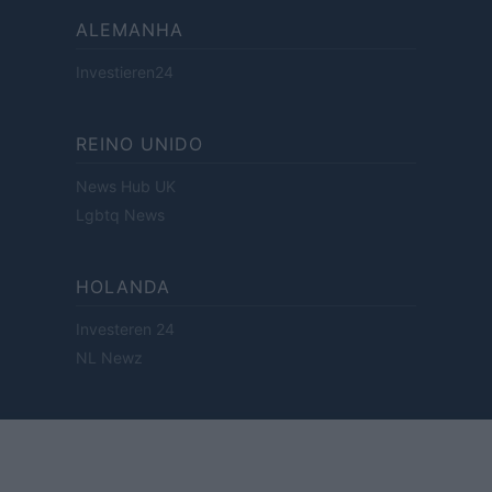
ALEMANHA
Investieren24
REINO UNIDO
News Hub UK
Lgbtq News
HOLANDA
Investeren 24
NL Newz