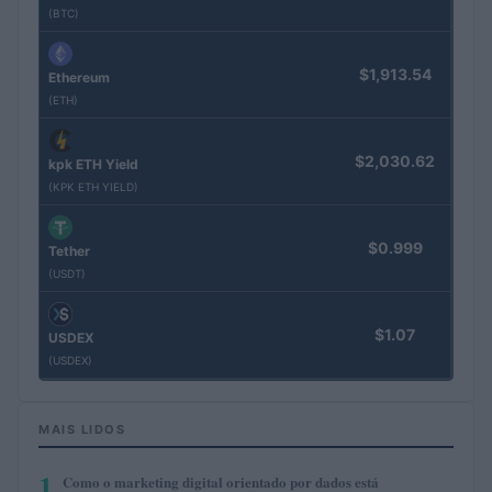
(BTC)
$1,913.54
Ethereum
(ETH)
$2,030.62
kpk ETH Yield
(KPK ETH YIELD)
$0.999
Tether
(USDT)
$1.07
USDEX
(USDEX)
MAIS LIDOS
1
Como o marketing digital orientado por dados está