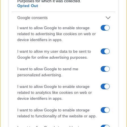
Purposes for which it was collected.
Opted Out
Google consents
I want to allow Google to enable storage
related to advertising like cookies on web or
device identifiers in apps.
I want to allow my user data to be sent to
Google for online advertising purposes.
I want to allow Google to send me
Tensões diplomáticas entre Brasil e Argentina: o que está em
personalized advertising.
jogo
Rafael Oliveira · 4 ago 2026
I want to allow Google to enable storage
related to analytics like cookies on web or
device identifiers in apps.
COTAÇÕES CRYPTO
I want to allow Google to enable storage
related to functionality of the website or app.
Nome
Preço