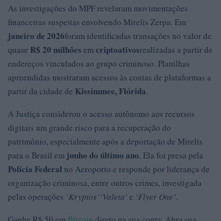
As investigações do MPF revelaram movimentações
financeiras suspeitas envolvendo Mirelis Zerpa. Em
janeiro de 2026
foram identificadas transações no valor de
R$ 20 milhões
criptoativos
quase
em
realizadas a partir de
endereços vinculados ao grupo criminoso. Planilhas
apreendidas mostraram acessos às contas de plataformas a
Kissimmee, Flórida
partir da cidade de
.
A Justiça considerou o acesso autônomo aos recursos
digitais um grande risco para a recuperação do
patrimônio, especialmente após a deportação de Mirelis
junho do último ano
para o Brasil em
. Ela foi presa pela
Polícia Federal
no Aeroporto e responde por liderança de
organização criminosa, entre outros crimes, investigada
pelas operações
‘Kryptos’
‘Valeta’
e
‘Flyer One’
.
Ganhe R$ 50 em
Bitcoin
direto na sua conta. Abra sua