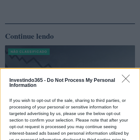
Continue lendo
NÃO CLASSIFICADO
Investindo365 -
Do Not Process My Personal
Information
If you wish to opt-out of the sale, sharing to third parties, or
processing of your personal or sensitive information for
targeted advertising by us, please use the below opt-out
section to confirm your selection. Please note that after your
opt-out request is processed you may continue seeing
interest-based ads based on personal information utilized by
Brent cai 8.3% e arrasta petróleo e ouro para baixo
us or personal information disclosed to third parties prior to