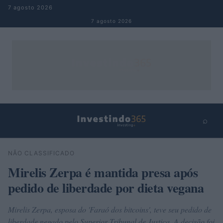
Pular para o conteúdo
7 agosto 2026
7 agosto 2026
⌕
×
⌕
NÃO CLASSIFICADO
Buscar
Mirelis Zerpa é mantida presa após
pedido de liberdade por dieta vegana
Mirelis Zerpa, esposa do 'Faraó dos bitcoins', teve seu pedido de
liberdade negado pelo Superior Tribunal de Justiça. A decisão foi