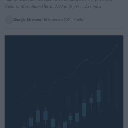
Gênero: Masculino Altura: 1,93 m (6 pés ... Ler mais
Giorgia Stromeo
·
18 setembro 2021
· 6 min