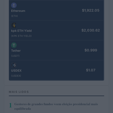
$1,922.05
Ethereum
(ETH)
$2,030.62
kpk ETH Yield
(KPK ETH YIELD)
$0.999
Tether
(USDT)
$1.07
USDEX
(USDEX)
MAIS LIDOS
1
Gestores de grandes fundos veem eleição presidencial mais
equilibrada