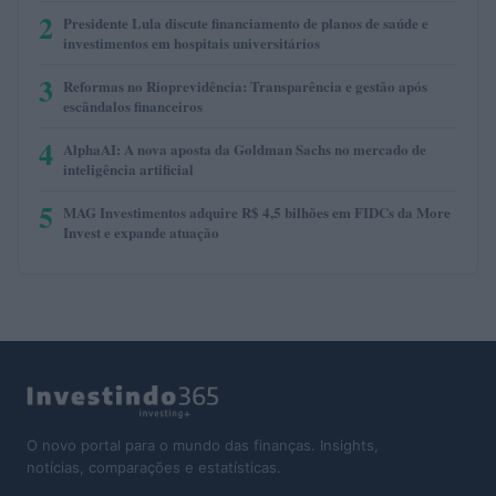
2
Presidente Lula discute financiamento de planos de saúde e
investimentos em hospitais universitários
3
Reformas no Rioprevidência: Transparência e gestão após
escândalos financeiros
4
AlphaAI: A nova aposta da Goldman Sachs no mercado de
inteligência artificial
5
MAG Investimentos adquire R$ 4,5 bilhões em FIDCs da More
Invest e expande atuação
O novo portal para o mundo das finanças. Insights,
notícias, comparações e estatísticas.