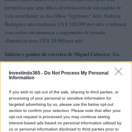
permitiria que seus filhos desfrutassem de um padrão de
vida semelhante ao dos filhos “legítimos” dele. Embora
Rodriguez não recebesse US $ 100.000 por mês, o tribunal
concordou em aumentar o pagamento de pensão
alimentícia para US $ 20.000 por mês.
Salário e ganhos de carreira de Miguel Cabrera:
Em
2008, Miguel Cabrera assinou um contrato de US $ 150
milhões com duração de oito anos, um negócio que
Investindo365 -
Do Not Process My Personal
Information
equivalia a um salário médio anual de US $ 21
milhões. Ele acabou assinando uma extensão de contrato
If you wish to opt-out of the sale, sharing to third parties, or
no valor de US $ 248 milhões nos oito anos
processing of your personal or sensitive information for
seguintes. Entre junho de 2017 e junho de 2018, Miguel
targeted advertising by us, please use the below opt-out
section to confirm your selection. Please note that after your
faturou R $ 30 milhões entre salário e verbas, o que o
opt-out request is processed you may continue seeing
tornou um dos atletas mais bem pagos do planeta.
interest-based ads based on personal information utilized by
us or personal information disclosed to third parties prior to