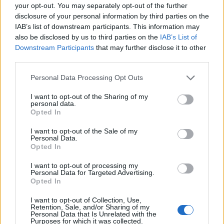
No total, Miguel Cabrera ganhou mais de US $ 330
your opt-out. You may separately opt-out of the further
milhões somente em salários.
disclosure of your personal information by third parties on the
IAB’s list of downstream participants. This information may
also be disclosed by us to third parties on the
IAB’s List of
Imóveis:
Em 2016, foi relatado que Cabrera listou sua
Downstream Participants
that may further disclose it to other
casa em Birmingham por US $ 2 milhões. Considerada
third parties.
uma “mansão modesta” por muitos observadores, a casa
Please note that this website/app uses one or more Google
Personal Data Processing Opt Outs
possui uma biblioteca, uma sala de cinema e um quintal
services and may gather and store information including but
espaçoso. Em 2015, ele comprou uma propriedade de $
not limited to your visit or usage behaviour. You may click to
I want to opt-out of the Sharing of my
personal data.
grant or deny consent to Google and its third-party tags to
3,2 milhões em Grosse Pointe Farms. Esta casa mais
Opted In
use your data for below specified purposes in below Google
recente se estende por 11.175 pés quadrados e tem vista
consent section.
I want to opt-out of the Sale of my
para o Lago St. Clair. Possui seis quartos, um solário e
Personal Data.
Opted In
piso de mármore. A residência fica em 2,5 hectares com
uma longa entrada de automóveis, entrada fechada, uma
I want to opt-out of processing my
Personal Data for Targeted Advertising.
garagem para oito carros, uma piscina e um putting green.
Opted In
I want to opt-out of Collection, Use,
Retention, Sale, and/or Sharing of my
Personal Data that Is Unrelated with the
Purposes for which it was collected.
AUTOR