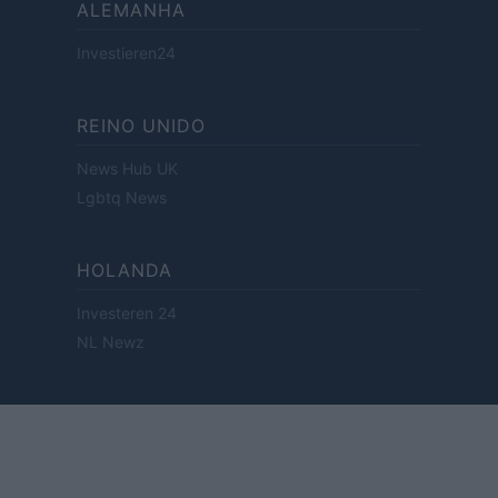
ALEMANHA
Investieren24
REINO UNIDO
News Hub UK
Lgbtq News
HOLANDA
Investeren 24
NL Newz