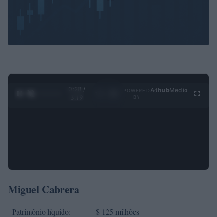
0:29 /
Ad
hub
Media
POWERED
1
/
4
3:19
BY
Miguel Cabrera
Patrimônio líquido:
$ 125 milhões