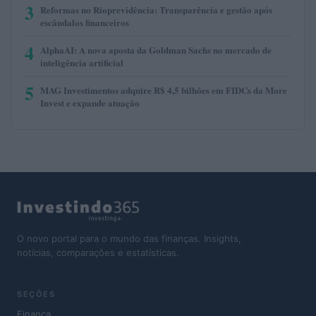
3
Reformas no Rioprevidência: Transparência e gestão após
escândalos financeiros
4
AlphaAI: A nova aposta da Goldman Sachs no mercado de
inteligência artificial
5
MAG Investimentos adquire R$ 4,5 bilhões em FIDCs da More
Invest e expande atuação
O novo portal para o mundo das finanças. Insights,
notícias, comparações e estatísticas.
SEÇÕES
Finança