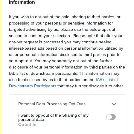
Information
perspective, a single soccer player (Neymar) was
purchased for 200 million pounds in 2017 by Paris Saint-
If you wish to opt-out of the sale, sharing to third parties, or
Germain – the same year Eisner purchased Portsmouth F.C.
processing of your personal or sensitive information for
targeted advertising by us, please use the below opt-out
As of 2020, Portsmouth F.C. is in League One of the
section to confirm your selection. Please note that after your
English Football Association (two leagues below the top
opt-out request is processed you may continue seeing
league).
interest-based ads based on personal information utilized by
us or personal information disclosed to third parties prior to
Ações da Disney
: Em 1989, quando Michael concordou
your opt-out. You may separately opt-out of the further
disclosure of your personal information by third parties on the
em um novo contrato com a Disney, ele recebeu o direito
IAB’s list of downstream participants. This information may
de comprar 7 milhões de ações da empresa a um preço de
also be disclosed by us to third parties on the
IAB’s List of
exercício extremamente barato. Em dezembro de 1997,
Downstream Participants
that may further disclose it to other
third parties.
Michael exerceu US $ 560 milhões dessas opções da
Disney. Em 2002, um relatório de valores mobiliários
Please note that this website/app uses one or more Google
Personal Data Processing Opt Outs
services and may gather and store information including but
mostrou que Michael possuía 14 milhões de ações da
not limited to your visit or usage behaviour. You may click to
I want to opt-out of the Sharing of my
Disney. Na época, essas ações valiam US $ 210 milhões.
personal data.
grant or deny consent to Google and its third-party tags to
Opted In
use your data for below specified purposes in below Google
Relacionamentos:
Em 1964, Eisner casou-se com Jane
consent section.