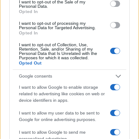
I want to opt-out of the Sale of my
Personal Data.
Breckenridge, uma mulher que conheceu pouco depois de
Opted In
deixar a faculdade. Ao longo de seu relacionamento, eles
I want to opt-out of processing my
tiveram três filhos juntos.
Personal Data for Targeted Advertising.
Opted In
Imóveis:
em 2012, foi relatado que Eisner comprou a casa
I want to opt-out of Collection, Use,
de seu vizinho com o objetivo de consolidar as duas
Retention, Sale, and/or Sharing of my
Personal Data that Is Unrelated with the
propriedades em um só complexo. Ele gastou US $ 8,2
Purposes for which it was collected.
Opted Out
milhões na propriedade, que fica em um terreno de 1 acre
no bairro nobre de Bel-Air. Eisner já havia consolidado
Google consents
quatro propriedades de maneira semelhante em Malibu,
I want to allow Google to enable storage
criando um complexo maciço em Encinal Bluffs.
related to advertising like cookies on web or
device identifiers in apps.
I want to allow my user data to be sent to
AUTOR
Google for online advertising purposes.
Giorgia Stromeo
I want to allow Google to send me
personalized advertising.