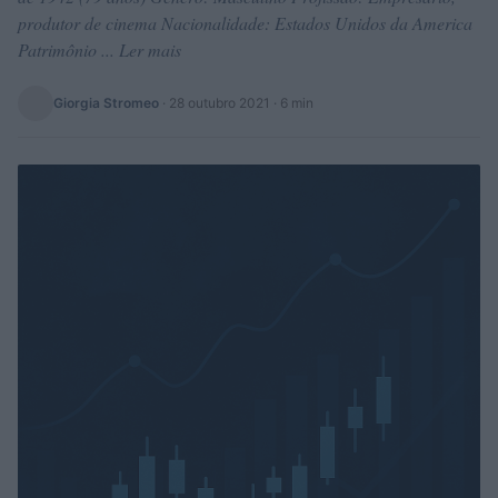
produtor de cinema Nacionalidade: Estados Unidos da America
Patrimônio ... Ler mais
Giorgia Stromeo
·
28 outubro 2021
· 6 min