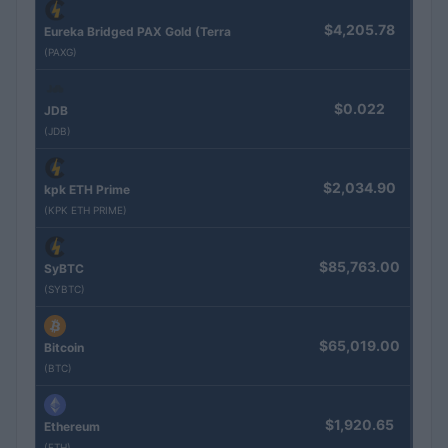
$4,205.78
Eureka Bridged PAX Gold (Terra
(PAXG)
$0.022
JDB
(JDB)
$2,034.90
kpk ETH Prime
(KPK ETH PRIME)
$85,763.00
SyBTC
(SYBTC)
$65,019.00
Bitcoin
(BTC)
$1,920.65
Ethereum
(ETH)