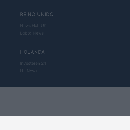
REINO UNIDO
News Hub UK
Lgbtq News
HOLANDA
Investeren 24
NL Newz