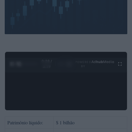
0:29 /
Ad
hub
Media
POWERED
1
/
4
3:19
BY
Patrimônio líquido:
$ 1 bilhão