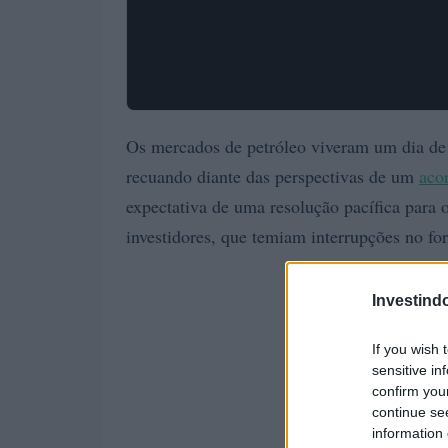
Os mercados de petróleo viveram um dia de v
recuando diante das perspectivas de um
aco
expectativa de uma resolução pacífica para o
investidores, que temiam interrupções no fo
Investind
If you wish 
sensitive in
confirm you
continue se
information 