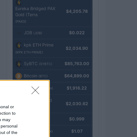
Eureka Bridged PAX
$4,205.78
Gold (Terra
(PAXG)
JDB
$0.022
(JDB)
kpk ETH Prime
$2,034.90
(KPK ETH PRIME)
SyBTC
$85,763.00
(SYBTC)
Bitcoin
$64,899.00
(BTC)
Ethereum
$1,916.22
(ETH)
kpk ETH Yield
$2,030.62
sonal or
(KPK ETH YIELD)
ection to
Tether
$0.999
ou may
(USDT)
 personal
USDEX
$1.07
(USDEX)
out of the