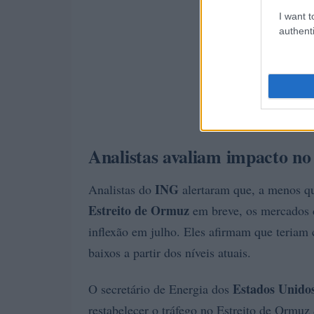
I want t
authenti
Analistas avaliam impacto no
ING
Analistas do
alertaram que, a menos que
Estreito de Ormuz
em breve, os mercados 
inflexão em julho. Eles afirmam que teriam 
baixos a partir dos níveis atuais.
Estados Unido
O secretário de Energia dos
restabelecer o tráfego no Estreito de Ormuz