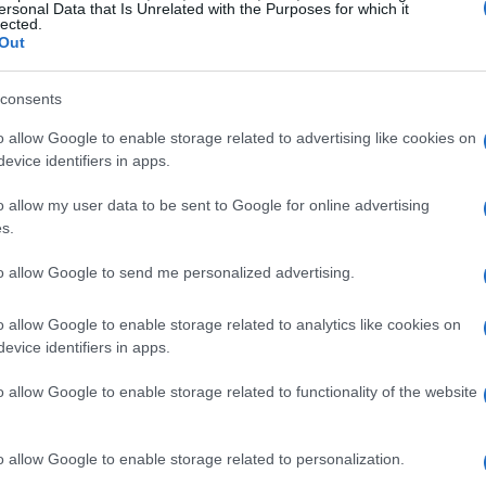
r as hostilidades no Oriente Médio nunca esteve tão
ersonal Data that Is Unrelated with the Purposes for which it
lected.
 afirmou que, enquanto aguarda a finalização do
Out
 especulações sobre seu conteúdo.
consents
o uma abordagem
responsável e transparente
e que todos
o allow Google to enable storage related to advertising like cookies on
lico no momento apropriado. Horas mais tarde, o
evice identifiers in apps.
ublicação de Araghchi, expressando seu
o allow my user data to be sent to Google for online advertising
das por portais de notícias internacionais sobre os
s.
to allow Google to send me personalized advertising.
o allow Google to enable storage related to analytics like cookies on
evice identifiers in apps.
o allow Google to enable storage related to functionality of the website
o allow Google to enable storage related to personalization.