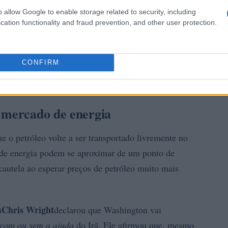
o allow Google to enable storage related to security, including
cation functionality and fraud prevention, and other user protection.
CONFIRM
 mercado de energia
 o petróleo volte a ser transportado livremente no
de energia podem se aproximar de um ponto de
cautela ao esperar preços de petróleo muito mais
s
Chris Wright
declarou que Washington vai
com ou sem a ajuda
do Irã. Ele afirmou que, mesmo