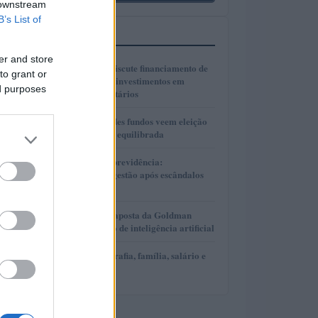
 downstream
B’s List of
MAIS LIDOS
er and store
1
Presidente Lula discute financiamento de
to grant or
planos de saúde e investimentos em
ed purposes
hospitais universitários
2
Gestores de grandes fundos veem eleição
presidencial mais equilibrada
3
Reformas no Rioprevidência:
Transparência e gestão após escândalos
financeiros
4
AlphaAI: A nova aposta da Goldman
Sachs no mercado de inteligência artificial
5
David Ortiz: biografia, família, salário e
bens