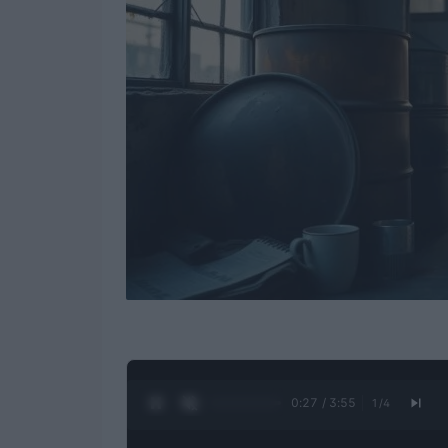
0:28 / 3:55
1
/
4