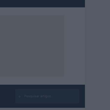
⌕
Buscar