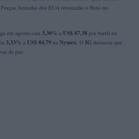
s Forças Armadas dos EUA retomarão o fluxo no
3,30%
US$ 87,38
rega em agosto caía
a
por barril na
3,33%
US$ 84,79
Nymex
IG
dia
a
na
. O
destacou que
vas de paz.