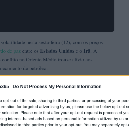
olatilidade nesta sexta-feira (12), com os preços
Estados Unidos
Irã
rdo de paz
entre os
e o
. A
 conflito no Oriente Médio trouxe alívio aos
rnecimento de petróleo.
o365 -
Do Not Process My Personal Information
to opt-out of the sale, sharing to third parties, or processing of your per
formation for targeted advertising by us, please use the below opt-out s
r selection. Please note that after your opt-out request is processed y
eing interest-based ads based on personal information utilized by us or
disclosed to third parties prior to your opt-out. You may separately opt-