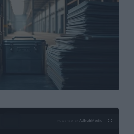
Ad
hub
Media
POWERED BY