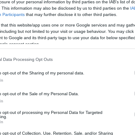
losure of your personal information by third parties on the IAB’s list of
. This information may also be disclosed by us to third parties on the
IA
Participants
that may further disclose it to other third parties.
 that this website/app uses one or more Google services and may gath
including but not limited to your visit or usage behaviour. You may click 
 to Google and its third-party tags to use your data for below specifi
ogle consent section.
l Data Processing Opt Outs
3,37%
 fechou o pregão com uma queda de
sendo
o opt-out of the Sharing of my personal data.
ontinental Exchange (ICE)
Londres
em
. Já o
In
antile Exchange (Nymex)
registrou uma queda de
o opt-out of the Sale of my Personal Data.
In
anços nas negociações
to opt-out of processing my Personal Data for Targeted
ing.
In
Abbas Araghchi
anunciou nesta sexta-feira (12) que
o opt-out of Collection, Use, Retention, Sale, and/or Sharing