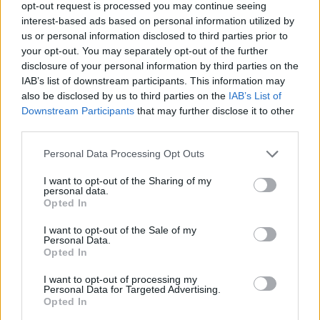
organização envia crianças com doenças terminais para a
opt-out request is processed you may continue seeing
interest-based ads based on personal information utilized by
Lapônia pouco antes do Natal.
us or personal information disclosed to third parties prior to
your opt-out. You may separately opt-out of the further
Relacionamentos:
a primeira esposa de Maximillion foi
disclosure of your personal information by third parties on the
Julie Brangstrup, com quem ele se casou em 2003. No
IAB’s list of downstream participants. This information may
decorrer de seu relacionamento, Brangstrup e Cooper
also be disclosed by us to third parties on the
IAB’s List of
Downstream Participants
that may further disclose it to other
tiveram quatro filhos antes de se divorciarem em 2010.
third parties.
Mais tarde naquele ano, a rapper Eve participou do
Please note that this website/app uses one or more Google
Gumball 3000 após ser patrocinado por Puma. Depois que
Personal Data Processing Opt Outs
services and may gather and store information including but
Eve e Cooper se conheceram, eles começaram a namorar.
not limited to your visit or usage behaviour. You may click to
I want to opt-out of the Sharing of my
personal data.
grant or deny consent to Google and its third-party tags to
Opted In
Três anos depois, Cooper anunciou nas redes sociais que
use your data for below specified purposes in below Google
consent section.
havia proposto Eve em casamento. Em 2014, os dois se
I want to opt-out of the Sale of my
Personal Data.
casaram em Ibiza. Naquele ano, Eve e Maximillion
Opted In
anunciaram que estavam esperando um filho juntos. No
I want to opt-out of processing my
momento em que este livro foi escrito, eles ainda estão
Personal Data for Targeted Advertising.
Opted In
juntos. Ambos os cônjuges revelaram que esta é a primeira