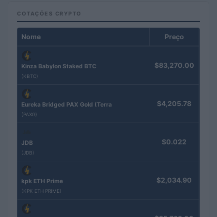
COTAÇÕES CRYPTO
Nome
Preço
$83,270.00
Kinza Babylon Staked BTC
(KBTC)
$4,205.78
Eureka Bridged PAX Gold (Terra
(PAXG)
$0.022
JDB
(JDB)
$2,034.90
kpk ETH Prime
(KPK ETH PRIME)