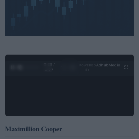
0:29 /
Ad
hub
Media
POWERED
1
/
4
4:27
BY
Maximillion Cooper