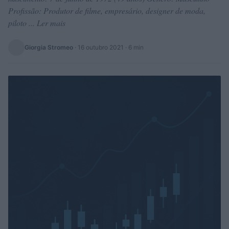
Profissão: Produtor de filme, empresário, designer de moda,
piloto ... Ler mais
Giorgia Stromeo
·
16 outubro 2021
· 6 min