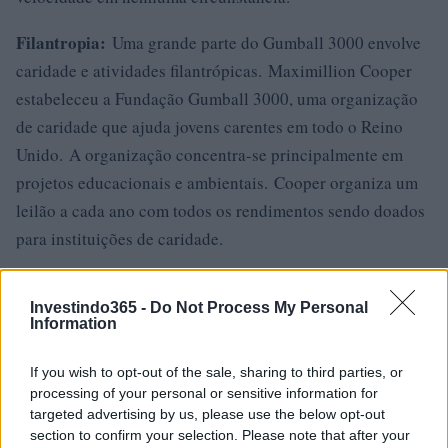
Filantropia:
Uma grande parte do Gumball 3000 envolve
caridade e atividades filantrópicas. Maximillion Cooper
estabeleceu a Fundação Gumball 3000, uma organização
de caridade que ajuda jovens carentes em todo o Reino
Unido. A organização concentra-se principalmente em
projetos educacionais e ambientais. Cooper organiza um
leilão a cada ano com todos os rendimentos sendo doados
para instituições de caridade.
A Fundação Gumball 3000 também tem parceria com
Investindo365 -
Do Not Process My Personal
outros grupos, como Tony Hawk’s Stand up for
Information
Skateparks. Em 2014, a instituição de caridade de Cooper
doou US $ 100.000 para a organização Hawk. Em 2014, a
If you wish to opt-out of the sale, sharing to third parties, or
processing of your personal or sensitive information for
Fundação Gumball 3000 financiou uma viagem para a
targeted advertising by us, please use the below opt-out
instituição de caridade When You Wish Upon A Star. Esta
section to confirm your selection. Please note that after your