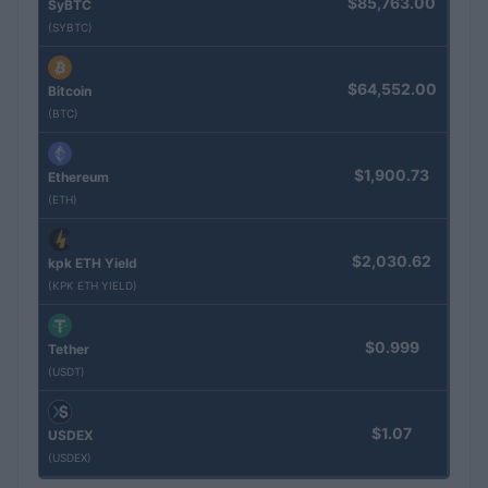
$85,763.00
SyBTC
(SYBTC)
$64,552.00
Bitcoin
(BTC)
$1,900.73
Ethereum
(ETH)
$2,030.62
kpk ETH Yield
(KPK ETH YIELD)
$0.999
Tether
(USDT)
$1.07
USDEX
(USDEX)