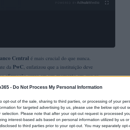
Ad
hub
Media
POWERED BY
anco Central
é mais crucial do que nunca.
PwC
nte da
, enfatizou que a instituição deve
 Essa afirmação surge em um momento em que as
ações de bancos geram incertezas.
o365 -
Do Not Process My Personal Information
to opt-out of the sale, sharing to third parties, or processing of your per
formation for targeted advertising by us, please use the below opt-out s
r selection. Please note that after your opt-out request is processed y
eing interest-based ads based on personal information utilized by us or
disclosed to third parties prior to your opt-out. You may separately opt-