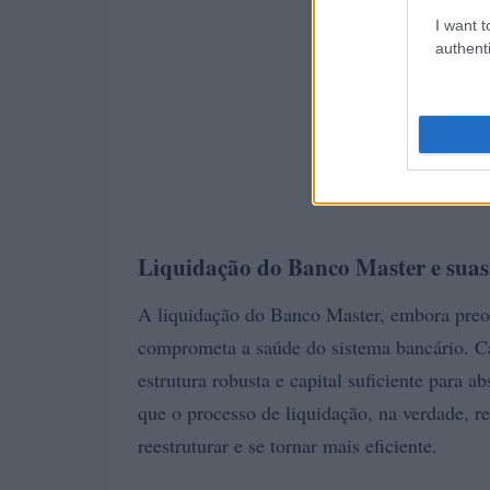
I want t
authenti
Liquidação do Banco Master e suas
A liquidação do Banco Master, embora preo
comprometa a saúde do sistema bancário. Ca
estrutura robusta e capital suficiente para 
que o processo de liquidação, na verdade, 
reestruturar e se tornar mais eficiente.