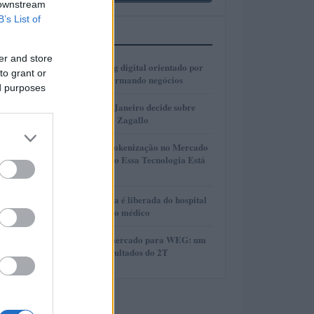
 downstream
B’s List of
MAIS LIDOS
er and store
1
Como o marketing digital orientado por
to grant or
dados está transformando negócios
ed purposes
2
Justiça do Rio de Janeiro decide sobre
divisão de bens de Zagallo
3
A Revolução da Tokenização no Mercado
Imobiliário: Como Essa Tecnologia Está
Mudando Tudo
4
Ex-primeira-dama é liberada do hospital
após procedimento médico
5
Perspectivas do mercado para WEG: um
olhar sobre os resultados do 2T