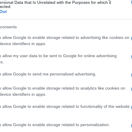
ersonal Data that Is Unrelated with the Purposes for which it
lected.
al na manutenção da
estabilidade econômica
do país.
Out
rna ainda mais relevante, regulando o sistema
rias que visam controlar a inflação e promover o
consents
o allow Google to enable storage related to advertising like cookies on
evice identifiers in apps.
l do Banco Central deve ser mantida, especialmente no
o allow my user data to be sent to Google for online advertising
anutenção das taxas de juros em níveis adequados. Essas
s.
fiança dos investidores e a saúde da economia
to allow Google to send me personalized advertising.
o allow Google to enable storage related to analytics like cookies on
evice identifiers in apps.
o allow Google to enable storage related to functionality of the website
o allow Google to enable storage related to personalization.