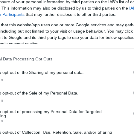
losure of your personal information by third parties on the IAB’s list of
. This information may also be disclosed by us to third parties on the
IA
Participants
that may further disclose it to other third parties.
 that this website/app uses one or more Google services and may gath
including but not limited to your visit or usage behaviour. You may click 
 to Google and its third-party tags to use your data for below specifi
ogle consent section.
l Data Processing Opt Outs
o opt-out of the Sharing of my personal data.
In
liquidação, é um exemplo das dificuldades
to, Castro acredita que isso não representa uma
o opt-out of the Sale of my Personal Data.
iro
brasileiro. Para ele, a resiliência e a continuidade
In
 para garantir a estabilidade econômica.
to opt-out of processing my Personal Data for Targeted
ing.
In
 tempos de crise
o opt-out of Collection, Use, Retention, Sale, and/or Sharing