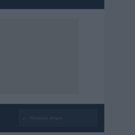
⌕
Buscar