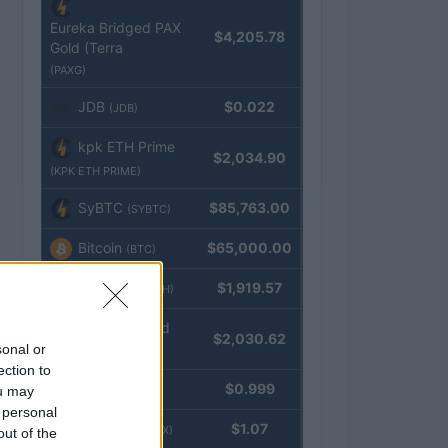
Eureka Bridged PAX
$4,205.78
Gold (Terra
(PAXG)
JDB
$0.022
(JDB)
kpk ETH Prime
$2,034.90
(KPK ETH PRIME)
SyBTC
$85,763.00
(SYBTC)
Bitcoin
$65,000.00
(BTC)
Ethereum
$1,919.57
(ETH)
kpk ETH Yield
$2,030.62
sonal or
(KPK ETH YIELD)
ection to
Tether
$0.999
ou may
(USDT)
 personal
USDEX
$1.07
(USDEX)
out of the