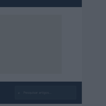
⌕
Buscar