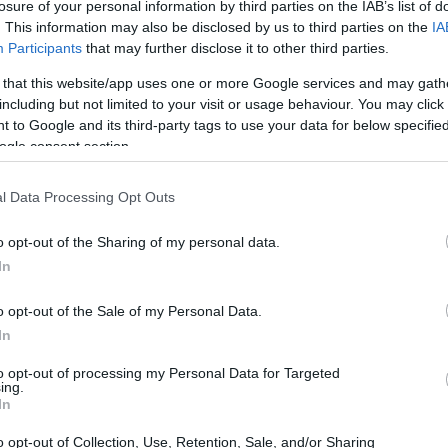
losure of your personal information by third parties on the IAB’s list of
. This information may also be disclosed by us to third parties on the
IA
Participants
that may further disclose it to other third parties.
 that this website/app uses one or more Google services and may gath
 fevereiro de 1975 (46 anos)
including but not limited to your visit or usage behaviour. You may click 
 to Google and its third-party tags to use your data for below specifi
ulino
ogle consent section.
m (6 pés 2 pol.)
l Data Processing Opt Outs
or de baseball
o opt-out of the Sharing of my personal data.
In
 Hernández:
o opt-out of the Sale of my Personal Data.
In
to opt-out of processing my Personal Data for Targeted
ing.
In
o e ganhos de carreira: Livan Hernandez é um ex-
o opt-out of Collection, Use, Retention, Sale, and/or Sharing