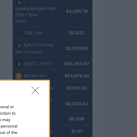
Eureka Bridged PAX
$4,205.78
Gold (Terra
(PAXG)
JDB
$0.022
(JDB)
kpk ETH Prime
$2,034.90
(KPK ETH PRIME)
SyBTC
$85,763.00
(SYBTC)
Bitcoin
$64,979.00
(BTC)
Ethereum
$1,919.39
(ETH)
kpk ETH Yield
$2,030.62
sonal or
(KPK ETH YIELD)
ection to
Tether
$0.999
ou may
(USDT)
 personal
USDEX
$1.07
(USDEX)
out of the