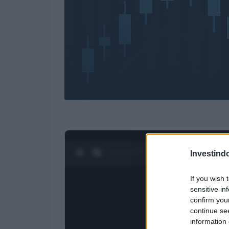
0:28 / 3:19
1
/
4
Investind
If you wish 
sensitive in
confirm you
continue se
information 