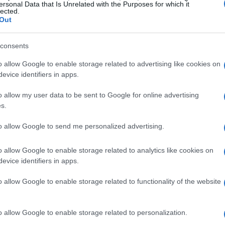
 tem um patrimônio líquido de $ 0 milhão. Ele é o
ersonal Data that Is Unrelated with the Purposes for which it
lected.
lando “El Duque” Hernandez.
Out
consents
o allow Google to enable storage related to advertising like cookies on
evice identifiers in apps.
o allow my user data to be sent to Google for online advertising
s.
to allow Google to send me personalized advertising.
o allow Google to enable storage related to analytics like cookies on
evice identifiers in apps.
o allow Google to enable storage related to functionality of the website
o allow Google to enable storage related to personalization.