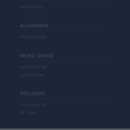
InvestirMag
ALEMANHA
Investieren24
REINO UNIDO
News Hub UK
Lgbtq News
HOLANDA
Investeren 24
NL Newz