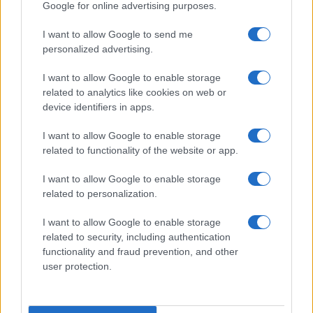
Google for online advertising purposes.
Nome
Preço
I want to allow Google to send me
personalized advertising.
$83,270.00
Kinza Babylon Staked BTC
I want to allow Google to enable storage
(KBTC)
related to analytics like cookies on web or
device identifiers in apps.
$4,205.78
Eureka Bridged PAX Gold (Terra
I want to allow Google to enable storage
(PAXG)
related to functionality of the website or app.
I want to allow Google to enable storage
$0.022
JDB
related to personalization.
(JDB)
I want to allow Google to enable storage
related to security, including authentication
$2,034.90
kpk ETH Prime
functionality and fraud prevention, and other
(KPK ETH PRIME)
user protection.
$85,763.00
SyBTC
(SYBTC)