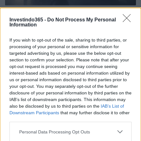
Petróleo Brent cai 8.3% e arrasta commodities em agosto de
2026
Investindo365 -
Do Not Process My Personal
Information
Rafael Oliveira · 6 ago 2026
If you wish to opt-out of the sale, sharing to third parties, or
NÃO CLASSIFICADO
processing of your personal or sensitive information for
targeted advertising by us, please use the below opt-out
section to confirm your selection. Please note that after your
opt-out request is processed you may continue seeing
interest-based ads based on personal information utilized by
us or personal information disclosed to third parties prior to
your opt-out. You may separately opt-out of the further
disclosure of your personal information by third parties on the
IAB’s list of downstream participants. This information may
also be disclosed by us to third parties on the
IAB’s List of
Downstream Participants
that may further disclose it to other
third parties.
Tensões diplomáticas entre Brasil e Argentina: o que está em
Please note that this website/app uses one or more Google
Personal Data Processing Opt Outs
jogo
services and may gather and store information including but
Rafael Oliveira · 4 ago 2026