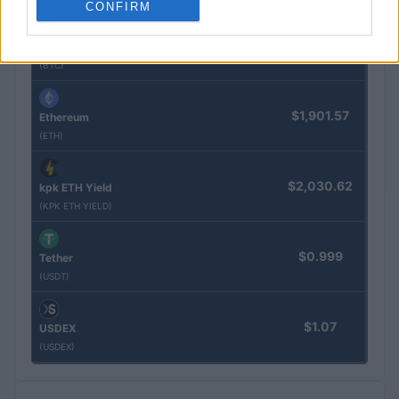
CONFIRM
$64,219.00
Bitcoin
(BTC)
$1,901.57
Ethereum
(ETH)
$2,030.62
kpk ETH Yield
(KPK ETH YIELD)
$0.999
Tether
(USDT)
$1.07
USDEX
(USDEX)