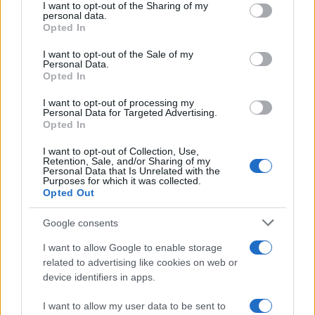
not limited to your visit or usage behaviour. You may click to
I want to opt-out of the Sharing of my
personal data.
grant or deny consent to Google and its third-party tags to
Opted In
NÃO CLASSIFICADO
use your data for below specified purposes in below Google
consent section.
I want to opt-out of the Sale of my
Personal Data.
Opted In
I want to opt-out of processing my
Personal Data for Targeted Advertising.
Opted In
I want to opt-out of Collection, Use,
Retention, Sale, and/or Sharing of my
Personal Data that Is Unrelated with the
Purposes for which it was collected.
Opted Out
Google consents
Petróleo Brent cai 8.46% e arrasta commodities em queda
generalizada
I want to allow Google to enable storage
Rafael Oliveira · 4 ago 2026
related to advertising like cookies on web or
device identifiers in apps.
I want to allow my user data to be sent to
COTAÇÕES CRYPTO