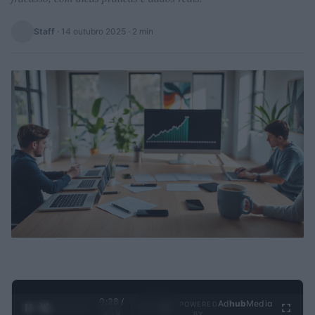
Staff
·
14 outubro 2025
· 2 min
0:28 /
Ad
hub
Media
POWERED
1
/
4
3:19
BY