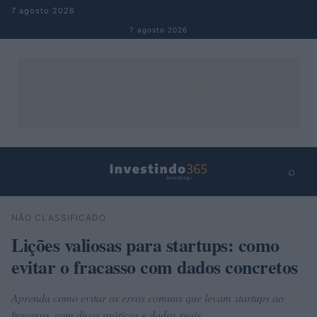
Pular para o conteúdo
7 agosto 2026
7 agosto 2026
⌕
×
⌕
NÃO CLASSIFICADO
Buscar
Lições valiosas para startups: como
evitar o fracasso com dados concretos
Aprenda como evitar os erros comuns que levam startups ao
fracasso, com dicas práticas e dados reais.