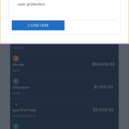
(JDB)
user protection.
$2,034.90
kpk ETH Prime
CONFIRM
(KPK ETH PRIME)
$85,763.00
SyBTC
(SYBTC)
$64,618.00
Bitcoin
(BTC)
$1,910.55
Ethereum
(ETH)
$2,030.62
kpk ETH Yield
(KPK ETH YIELD)