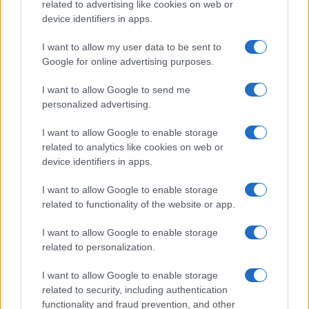
related to advertising like cookies on web or
device identifiers in apps.
Petróleo Brent cai 8.46% e arrasta commodities em queda
generalizada
I want to allow my user data to be sent to
Rafael Oliveira · 4 ago 2026
Google for online advertising purposes.
I want to allow Google to send me
personalized advertising.
COTAÇÕES CRYPTO
I want to allow Google to enable storage
related to analytics like cookies on web or
Nome
Preço
device identifiers in apps.
$83,270.00
I want to allow Google to enable storage
Kinza Babylon Staked BTC
related to functionality of the website or app.
(KBTC)
I want to allow Google to enable storage
$4,205.78
Eureka Bridged PAX Gold (Terra
related to personalization.
(PAXG)
I want to allow Google to enable storage
related to security, including authentication
$0.022
JDB
functionality and fraud prevention, and other