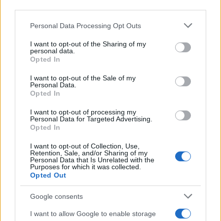
third parties.
Please note that this website/app uses one or more Google
Personal Data Processing Opt Outs
services and may gather and store information including but
not limited to your visit or usage behaviour. You may click to
I want to opt-out of the Sharing of my
personal data.
grant or deny consent to Google and its third-party tags to
Opted In
Tensões diplomáticas entre Brasil e Argentina: o que está em
use your data for below specified purposes in below Google
jogo
consent section.
I want to opt-out of the Sale of my
Rafael Oliveira · 4 ago 2026
Personal Data.
Opted In
NÃO CLASSIFICADO
I want to opt-out of processing my
Personal Data for Targeted Advertising.
Opted In
I want to opt-out of Collection, Use,
Retention, Sale, and/or Sharing of my
Personal Data that Is Unrelated with the
Purposes for which it was collected.
Opted Out
Google consents
I want to allow Google to enable storage