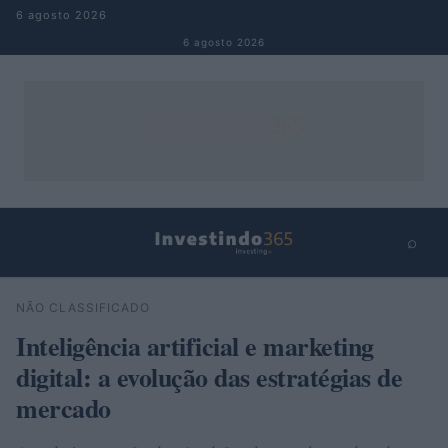
Pular para o conteúdo
6 agosto 2026
6 agosto 2026
⌕
×
⌕
NÃO CLASSIFICADO
Buscar
Inteligência artificial e marketing
digital: a evolução das estratégias de
mercado