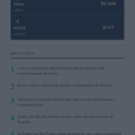
$0.999
Tether
(USDT)
$1.07
USDEX
(USDEX)
MAIS LIDOS
1
Como o marketing digital orientado por dados está
transformando negócios
2
Real e cripto: semana de ajustes e dominância de Bitcoin
3
Turismo de Lavanda no Paraná: sucesso que movimenta a
economia local
4
Justiça do Rio de Janeiro decide sobre divisão de bens de
Zagallo
5
Incêndio em São Paulo causa destruição em centro comercial