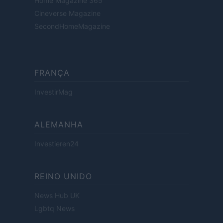
Home Magazine 365
Cineverse Magazine
SecondHomeMagazine
FRANÇA
InvestirMag
ALEMANHA
Investieren24
REINO UNIDO
News Hub UK
Lgbtq News