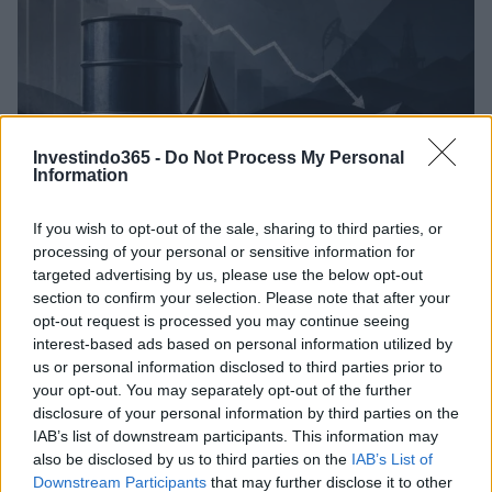
Investindo365 -
Do Not Process My Personal
Information
Petróleo Brent cai 8.3% e arrasta commodities em agosto de
If you wish to opt-out of the sale, sharing to third parties, or
2026
processing of your personal or sensitive information for
targeted advertising by us, please use the below opt-out
Rafael Oliveira · 6 ago 2026
section to confirm your selection. Please note that after your
opt-out request is processed you may continue seeing
NÃO CLASSIFICADO
interest-based ads based on personal information utilized by
us or personal information disclosed to third parties prior to
your opt-out. You may separately opt-out of the further
disclosure of your personal information by third parties on the
IAB’s list of downstream participants. This information may
also be disclosed by us to third parties on the
IAB’s List of
Downstream Participants
that may further disclose it to other