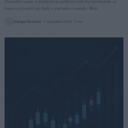
Descubra como a inteligência artificial está transformando os
bancos privados na Itália e em todo o mundo. Mais
Giorgia Stromeo
·
7 novembro 2024
· 2 min