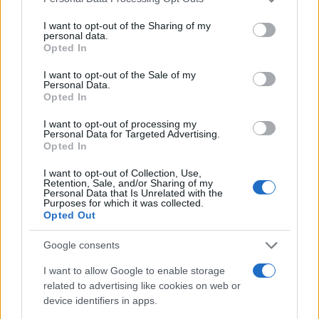
services and may gather and store information including but
not limited to your visit or usage behaviour. You may click to
I want to opt-out of the Sharing of my
personal data.
grant or deny consent to Google and its third-party tags to
Opted In
use your data for below specified purposes in below Google
Rendimentos de R$ 10 mil em diferentes investimentos com a
consent section.
Selic a 14%
I want to opt-out of the Sale of my
Personal Data.
Bruno Costa · 7 ago 2026
Opted In
FINANÇA
I want to opt-out of processing my
Personal Data for Targeted Advertising.
Opted In
I want to opt-out of Collection, Use,
Retention, Sale, and/or Sharing of my
Personal Data that Is Unrelated with the
Purposes for which it was collected.
Opted Out
Google consents
I want to allow Google to enable storage
related to advertising like cookies on web or
device identifiers in apps.