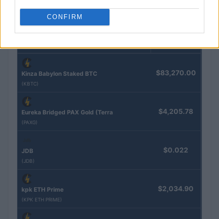
CONFIRM
COTAÇÕES CRYPTO
Nome
Preço
$83,270.00
Kinza Babylon Staked BTC
(KBTC)
$4,205.78
Eureka Bridged PAX Gold (Terra
(PAXG)
$0.022
JDB
(JDB)
$2,034.90
kpk ETH Prime
(KPK ETH PRIME)