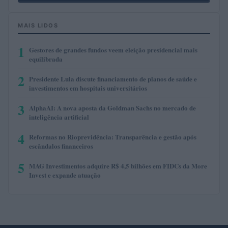
MAIS LIDOS
1
Gestores de grandes fundos veem eleição presidencial mais
equilibrada
2
Presidente Lula discute financiamento de planos de saúde e
investimentos em hospitais universitários
3
AlphaAI: A nova aposta da Goldman Sachs no mercado de
inteligência artificial
4
Reformas no Rioprevidência: Transparência e gestão após
escândalos financeiros
5
MAG Investimentos adquire R$ 4,5 bilhões em FIDCs da More
Invest e expande atuação