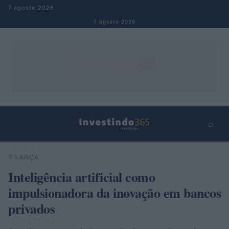
Pular para o conteúdo
7 agosto 2026
7 agosto 2026
⌕
×
⌕
FINANÇA
Buscar
Inteligência artificial como
impulsionadora da inovação em bancos
privados