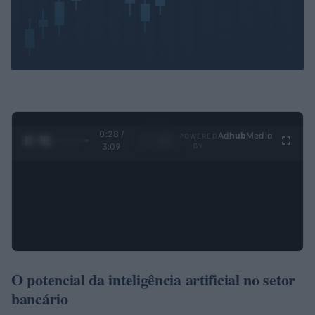
0:29 /
Ad
hub
Media
POWERED
1
/
4
3:09
BY
O potencial da inteligência artificial no setor
bancário