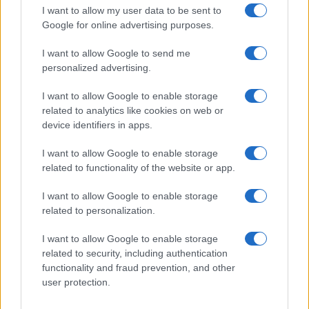
Retiradas da caderneta de poupança superam depósitos em R$
I want to allow my user data to be sent to
7,152 bilhões
Google for online advertising purposes.
Beatriz Almeida · 7 ago 2026
I want to allow Google to send me
FINANÇA
personalized advertising.
I want to allow Google to enable storage
related to analytics like cookies on web or
device identifiers in apps.
I want to allow Google to enable storage
related to functionality of the website or app.
I want to allow Google to enable storage
related to personalization.
I want to allow Google to enable storage
Autoridades do Fed avaliam impacto dos investimentos
related to security, including authentication
acelerados em inteligência artificial
functionality and fraud prevention, and other
user protection.
Beatriz Almeida · 7 ago 2026