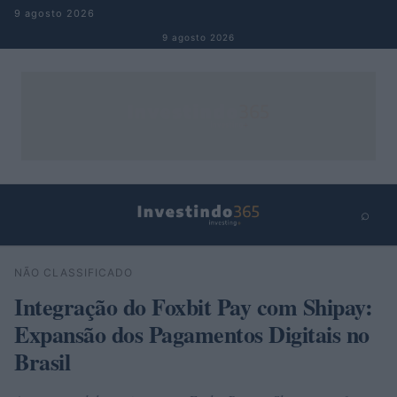
Pular para o conteúdo
9 agosto 2026
9 agosto 2026
⌕
×
⌕
NÃO CLASSIFICADO
Buscar
Integração do Foxbit Pay com Shipay:
Expansão dos Pagamentos Digitais no
Brasil