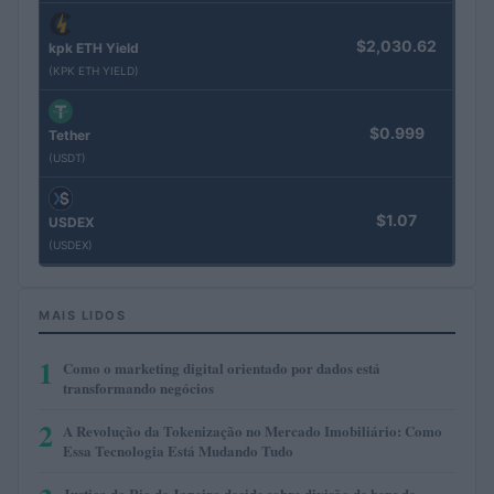
$2,030.62
kpk ETH Yield
(KPK ETH YIELD)
$0.999
Tether
(USDT)
$1.07
USDEX
(USDEX)
MAIS LIDOS
1
Como o marketing digital orientado por dados está
transformando negócios
2
A Revolução da Tokenização no Mercado Imobiliário: Como
Essa Tecnologia Está Mudando Tudo
Justiça do Rio de Janeiro decide sobre divisão de bens de