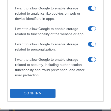
I want to allow Google to enable storage
related to analytics like cookies on web or
device identifiers in apps.
I want to allow Google to enable storage
related to functionality of the website or app.
Petróleo Brent cai 8.3% e arrasta commodities em agosto de
2026
I want to allow Google to enable storage
Rafael Oliveira · 6 ago 2026
related to personalization.
I want to allow Google to enable storage
related to security, including authentication
COTAÇÕES CRYPTO
functionality and fraud prevention, and other
user protection.
Nome
Preço
CONFIRM
$83,270.00
Kinza Babylon Staked BTC
(KBTC)