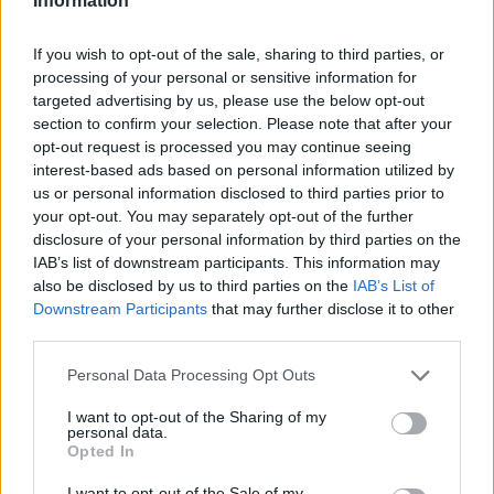
Information
Continue lendo
If you wish to opt-out of the sale, sharing to third parties, or
NÃO CLASSIFICADO
processing of your personal or sensitive information for
targeted advertising by us, please use the below opt-out
section to confirm your selection. Please note that after your
opt-out request is processed you may continue seeing
interest-based ads based on personal information utilized by
us or personal information disclosed to third parties prior to
your opt-out. You may separately opt-out of the further
disclosure of your personal information by third parties on the
IAB’s list of downstream participants. This information may
also be disclosed by us to third parties on the
IAB’s List of
Downstream Participants
that may further disclose it to other
third parties.
Redução histórica do desmatamento na Amazônia entre agosto
Please note that this website/app uses one or more Google
Personal Data Processing Opt Outs
de 2026 e julho de 2026
services and may gather and store information including but
not limited to your visit or usage behaviour. You may click to
I want to opt-out of the Sharing of my
Beatriz Almeida · 7 ago 2026
personal data.
grant or deny consent to Google and its third-party tags to
Opted In
use your data for below specified purposes in below Google
NÃO CLASSIFICADO
consent section.
I want to opt-out of the Sale of my