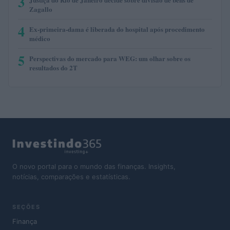
3
Zagallo
4
Ex-primeira-dama é liberada do hospital após procedimento
médico
5
Perspectivas do mercado para WEG: um olhar sobre os
resultados do 2T
O novo portal para o mundo das finanças. Insights,
notícias, comparações e estatísticas.
SEÇÕES
Finança