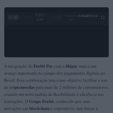
0:28 /
Ad
hub
Media
POWERED
1
/
4
3:09
BY
Foxbit Pay
Shipay
A integração do
com a
marca um
avanço importante no campo dos pagamentos digitais no
Brasil. Essa colaboração tem como objetivo facilitar o uso
criptomoedas
de
para mais de 2 milhões de consumidores,
criando um novo padrão de flexibilidade e eficiência nas
Grupo Foxbit
transações. O
, conhecido por suas
blockchain
inovações em
e criptoativos, une forças à