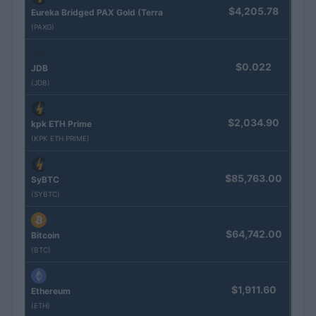
$4,205.78
Eureka Bridged PAX Gold (Terra
(PAXG)
$0.022
JDB
(JDB)
$2,034.90
kpk ETH Prime
(KPK ETH PRIME)
$85,763.00
SyBTC
(SYBTC)
$64,742.00
Bitcoin
(BTC)
$1,911.60
Ethereum
(ETH)