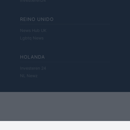
Investieren24
REINO UNIDO
News Hub UK
Lgbtq News
HOLANDA
Investeren 24
NL Newz