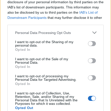
disclosure of your personal information by third parties on the
IAB’s list of downstream participants. This information may
also be disclosed by us to third parties on the
IAB’s List of
Downstream Participants
that may further disclose it to other
third parties.
Please note that this website/app uses one or more Google
Personal Data Processing Opt Outs
services and may gather and store information including but
not limited to your visit or usage behaviour. You may click to
I want to opt-out of the Sharing of my
personal data.
grant or deny consent to Google and its third-party tags to
Redução histórica do desmatamento na Amazônia entre agosto
Opted In
de 2026 e julho de 2026
use your data for below specified purposes in below Google
consent section.
I want to opt-out of the Sale of my
Beatriz Almeida · 7 ago 2026
Personal Data.
Opted In
I want to opt-out of processing my
COTAÇÕES CRYPTO
Personal Data for Targeted Advertising.
Opted In
Nome
Preço
I want to opt-out of Collection, Use,
Retention, Sale, and/or Sharing of my
Personal Data that Is Unrelated with the
Purposes for which it was collected.
$83,270.00
Kinza Babylon Staked BTC
Opted Out
(KBTC)