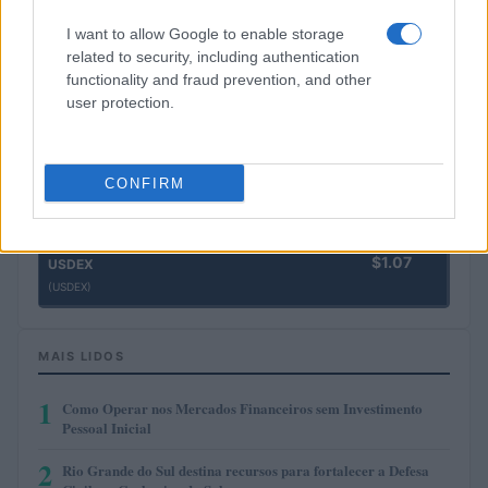
$1,918.51
Ethereum
(ETH)
I want to allow Google to enable storage
related to security, including authentication
functionality and fraud prevention, and other
$2,030.62
kpk ETH Yield
user protection.
(KPK ETH YIELD)
$0.999
Tether
CONFIRM
(USDT)
$1.07
USDEX
(USDEX)
MAIS LIDOS
1
Como Operar nos Mercados Financeiros sem Investimento
Pessoal Inicial
2
Rio Grande do Sul destina recursos para fortalecer a Defesa