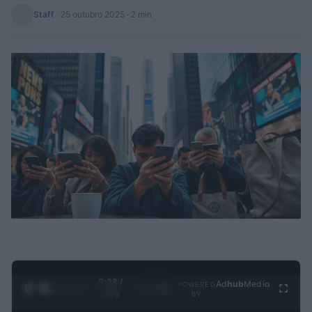
Staff
·
25 outubro 2025
· 2 min
0:28 /
Ad
hub
Media
POWERED
1
/
4
3:19
BY