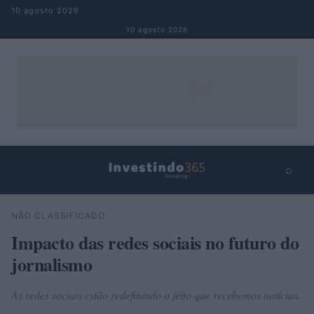
Pular para o conteúdo
10 agosto 2026
10 agosto 2026
⌕
×
⌕
NÃO CLASSIFICADO
Buscar
Impacto das redes sociais no futuro do
jornalismo
As redes sociais estão redefinindo o jeito que recebemos notícias.