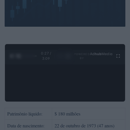
0:28 /
Ad
hub
Media
POWERED
1
/
4
3:09
BY
Patrimônio líquido:
$ 180 milhões
Data de nascimento:
22 de outubro de 1973 (47 anos)