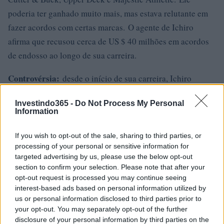
poderia ter ganhado muito mais, mas estava relutante em
fazer acordos com certas marcas. O agente de Ichiro
afirma que recusou cerca de US $ 40 milhões em acordos
de endosso ao longo de sua carreira.
Controvérsia:
desde o início de sua carreira, Ichiro
confiou em seu pai Noboyuki para cuidar de suas
Investindo365 -
Do Not Process My Personal
finanças. No entanto, esta foi uma má decisão. Em 2002,
Information
foi revelado que Noboyuki estava subestimando a renda de
Ichiro, o que significava que o jogador de beisebol agora
If you wish to opt-out of the sale, sharing to third parties, or
processing of your personal or sensitive information for
tinha que pagar uma enorme conta de impostos. O
targeted advertising by us, please use the below opt-out
escândalo representou um dreno significativo nas finanças
section to confirm your selection. Please note that after your
de Ichiro e também prejudicou sua imagem pública. Após
opt-out request is processed you may continue seeing
interest-based ads based on personal information utilized by
este incidente, o relacionamento de Ichiro e seu pai foi
us or personal information disclosed to third parties prior to
prejudicado.
your opt-out. You may separately opt-out of the further
disclosure of your personal information by third parties on the