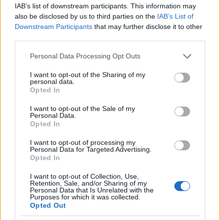
Imóveis:
Em 2009, Suzuki listou sua casa em Seattle por
IAB’s list of downstream participants. This information may
US $ 1,75 milhão. A casa foi aparentemente listada
also be disclosed by us to third parties on the
IAB’s List of
Downstream Participants
that may further disclose it to other
anteriormente por US $ 3,2 milhões. Em 2017, ele vendeu
third parties.
um condomínio no centro de Los Angeles por pouco mais
Please note that this website/app uses one or more Google
Personal Data Processing Opt Outs
de US $ 2,45 milhões. Ichiro conseguiu US $ 100.000 a
services and may gather and store information including but
mais do que o preço pedido pelo apartamento. A
not limited to your visit or usage behaviour. You may click to
I want to opt-out of the Sharing of my
personal data.
residência se estende por pouco mais de 2.000 pés
grant or deny consent to Google and its third-party tags to
Opted In
use your data for below specified purposes in below Google
quadrados e inclui um pátio privativo de 1.000 pés
consent section.
I want to opt-out of the Sale of my
quadrados na cobertura com vista para a cidade e para o
Personal Data.
Opted In
mar.
I want to opt-out of processing my
Personal Data for Targeted Advertising.
Opted In
AUTOR
Giorgia Stromeo
I want to opt-out of Collection, Use,
Retention, Sale, and/or Sharing of my
Personal Data that Is Unrelated with the
Purposes for which it was collected.
Opted Out