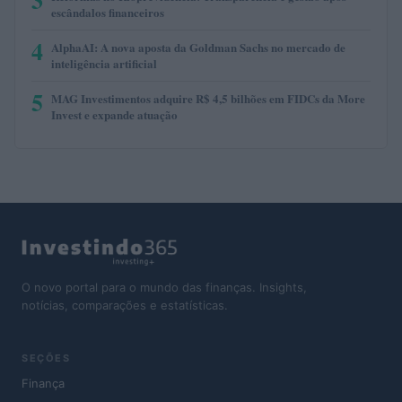
escândalos financeiros
4
AlphaAI: A nova aposta da Goldman Sachs no mercado de
inteligência artificial
5
MAG Investimentos adquire R$ 4,5 bilhões em FIDCs da More
Invest e expande atuação
O novo portal para o mundo das finanças. Insights,
notícias, comparações e estatísticas.
SEÇÕES
Finança