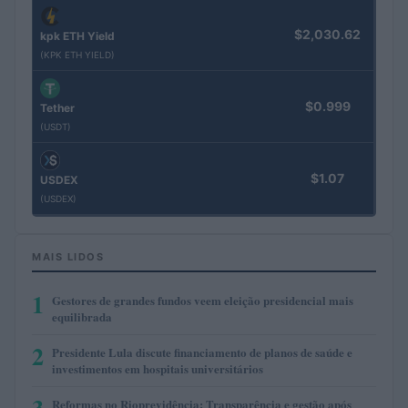
$2,030.62
kpk ETH Yield
(KPK ETH YIELD)
$0.999
Tether
(USDT)
$1.07
USDEX
(USDEX)
MAIS LIDOS
1
Gestores de grandes fundos veem eleição presidencial mais
equilibrada
2
Presidente Lula discute financiamento de planos de saúde e
investimentos em hospitais universitários
3
Reformas no Rioprevidência: Transparência e gestão após