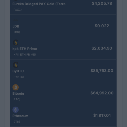
$4,205.78
Eureka Bridged PAX Gold (Terra
(PAXG)
$0.022
JDB
(JDB)
$2,034.90
kpk ETH Prime
(KPK ETH PRIME)
$85,763.00
SyBTC
(SYBTC)
$64,992.00
Bitcoin
(BTC)
$1,917.01
Ethereum
(ETH)