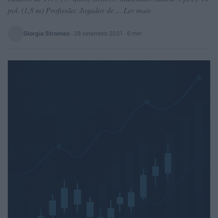
pol. (1,8 m) Profissão: Jogador de ... Ler mais
Giorgia Stromeo
·
28 setembro 2021
· 6 min