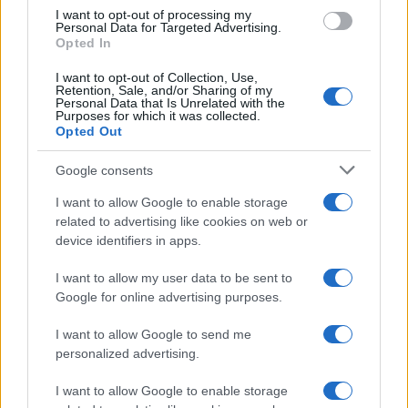
uma lareira do chão ao teto e piso de mármore.
I want to opt-out of processing my
Personal Data for Targeted Advertising.
Opted In
Questões legais
I want to opt-out of Collection, Use,
Em 2011, Hines Ward foi preso na Geórgia por DUI. Em
Retention, Sale, and/or Sharing of my
Personal Data that Is Unrelated with the
2012, as acusações foram retiradas como resultado de um
Purposes for which it was collected.
Opted Out
acordo judicial. Ele então se declarou culpado de direção
imprudente e recebeu um ano de liberdade condicional, 80
Google consents
horas de serviço comunitário e multa de $ 2.000.
I want to allow Google to enable storage
related to advertising like cookies on web or
device identifiers in apps.
AUTOR
I want to allow my user data to be sent to
Giorgia Stromeo
Google for online advertising purposes.
I want to allow Google to send me
personalized advertising.
I want to allow Google to enable storage