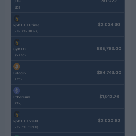
$0.022
JDB
(JDB)
$2,034.90
kpk ETH Prime
(KPK ETH PRIME)
$85,763.00
SyBTC
(SYBTC)
$64,749.00
Bitcoin
(BTC)
$1,912.76
Ethereum
(ETH)
$2,030.62
kpk ETH Yield
(KPK ETH YIELD)