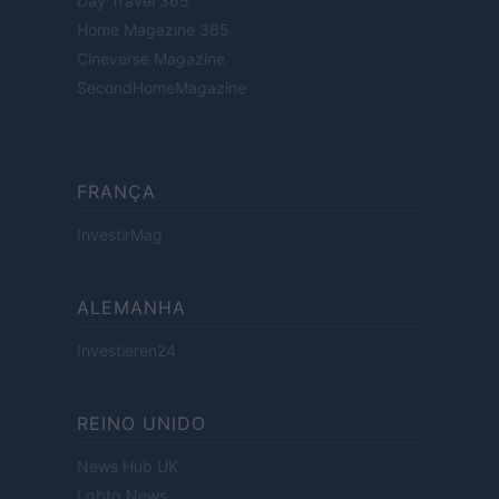
Day Travel 365
Home Magazine 365
Cineverse Magazine
SecondHomeMagazine
FRANÇA
InvestirMag
ALEMANHA
Investieren24
REINO UNIDO
News Hub UK
Lgbtq News