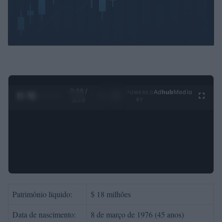
0:29 /
Ad
hub
Media
POWERED
1
/
4
3:19
BY
Patrimônio líquido:
$ 18 milhões
Data de nascimento:
8 de março de 1976 (45 anos)