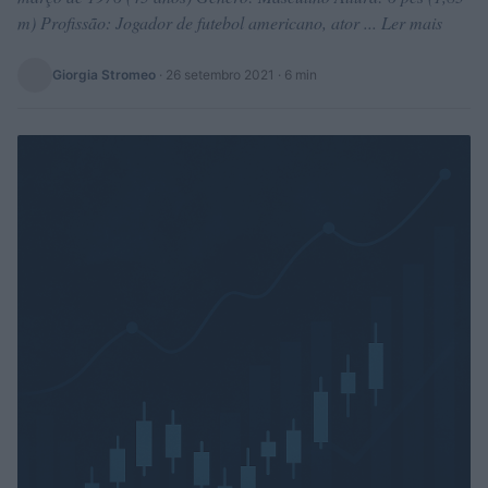
m) Profissão: Jogador de futebol americano, ator ... Ler mais
Giorgia Stromeo
·
26 setembro 2021
· 6 min