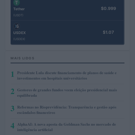
$0.999
Tether
(USDT)
$1.07
USDEX
(USDEX)
MAIS LIDOS
1
Presidente Lula discute financiamento de planos de saúde e
investimentos em hospitais universitários
2
Gestores de grandes fundos veem eleição presidencial mais
equilibrada
3
Reformas no Rioprevidência: Transparência e gestão após
escândalos financeiros
4
AlphaAI: A nova aposta da Goldman Sachs no mercado de
inteligência artificial