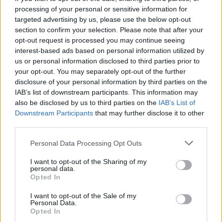
fotos. No final de 2017, ele foi listado mais uma vez por
processing of your personal or sensitive information for
US $ 5,5 milhões. Ele finalmente vendeu esta casa em
targeted advertising by us, please use the below opt-out
section to confirm your selection. Please note that after your
2019 por cerca de US $ 3,7 milhões.
opt-out request is processed you may continue seeing
interest-based ads based on personal information utilized by
Em 2020, foi relatado que Ward havia vendido outra casa
us or personal information disclosed to third parties prior to
na Geórgia. Esta residência está localizada perto de
your opt-out. You may separately opt-out of the further
disclosure of your personal information by third parties on the
Alpharetta e foi vendida por US $ 1,85 milhão. Em
IAB’s list of downstream participants. This information may
comparação com seu último negócio imobiliário, este foi
also be disclosed by us to third parties on the
IAB’s List of
encerrado muito rapidamente, pois ele conseguiu
Downstream Participants
that may further disclose it to other
third parties.
encontrar um comprador poucas semanas após listar a
residência por US $ 1,9 milhão. Localizada em um
Please note that this website/app uses one or more Google
Personal Data Processing Opt Outs
services and may gather and store information including but
condomínio fechado próximo ao The Manor Golf and
not limited to your visit or usage behaviour. You may click to
I want to opt-out of the Sharing of my
Country Club em Milton, a residência possui cinco quartos
personal data.
grant or deny consent to Google and its third-party tags to
Opted In
e ocupa uma área de 1,07 acres. Lá fora, há vistas
use your data for below specified purposes in below Google
consent section.
espetaculares do buraco 11 do campo de golfe nas
I want to opt-out of the Sale of my
Personal Data.
proximidades. Além disso, há uma piscina. No interior, há
Opted In