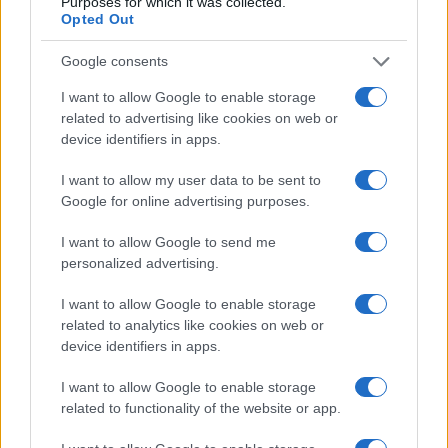
Purposes for which it was collected.
Opted Out
Google consents
I want to allow Google to enable storage
related to advertising like cookies on web or
device identifiers in apps.
I want to allow my user data to be sent to
Google for online advertising purposes.
I want to allow Google to send me
personalized advertising.
Estratégias para construir um portfólio resiliente a longo prazo
Rafael Oliveira · 3 ago 2026
I want to allow Google to enable storage
related to analytics like cookies on web or
device identifiers in apps.
COTAÇÕES CRYPTO
I want to allow Google to enable storage
related to functionality of the website or app.
Nome
Preço