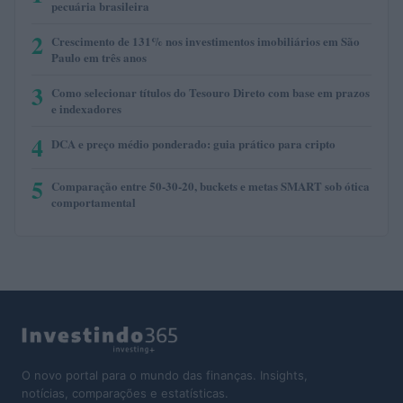
pecuária brasileira
2
Crescimento de 131% nos investimentos imobiliários em São
Paulo em três anos
3
Como selecionar títulos do Tesouro Direto com base em prazos
e indexadores
4
DCA e preço médio ponderado: guia prático para cripto
5
Comparação entre 50-30-20, buckets e metas SMART sob ótica
comportamental
O novo portal para o mundo das finanças. Insights,
notícias, comparações e estatísticas.