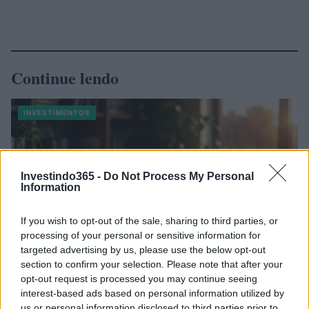
Continue lendo
INVESTIMENTOS
Investindo365 -
Do Not Process My Personal
Information
If you wish to opt-out of the sale, sharing to third parties, or
processing of your personal or sensitive information for
targeted advertising by us, please use the below opt-out
section to confirm your selection. Please note that after your
opt-out request is processed you may continue seeing
interest-based ads based on personal information utilized by
Como criar uma carteira de investimentos diversificada e
us or personal information disclosed to third parties prior to