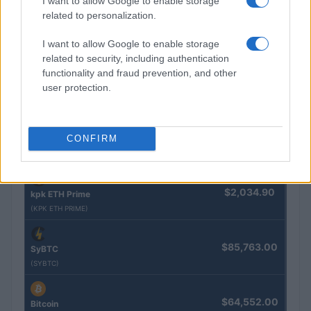
I want to allow Google to enable storage
related to personalization.
$83,270.00
Kinza Babylon Staked BTC
I want to allow Google to enable storage
(KBTC)
related to security, including authentication
functionality and fraud prevention, and other
$4,205.78
Eureka Bridged PAX Gold (Terra
user protection.
(PAXG)
$0.022
CONFIRM
JDB
(JDB)
$2,034.90
kpk ETH Prime
(KPK ETH PRIME)
$85,763.00
SyBTC
(SYBTC)
$64,552.00
Bitcoin