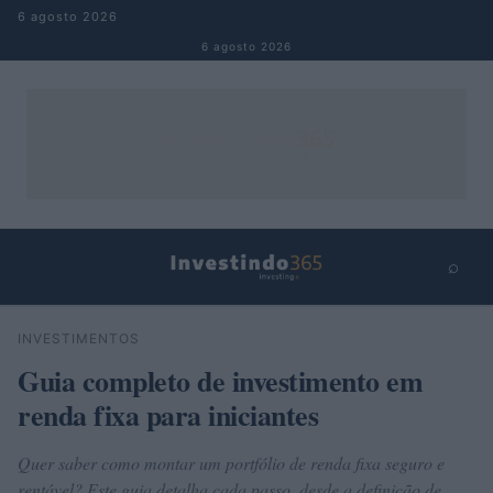
Pular para o conteúdo
6 agosto 2026
6 agosto 2026
⌕
×
⌕
INVESTIMENTOS
Buscar
Guia completo de investimento em
renda fixa para iniciantes
Quer saber como montar um portfólio de renda fixa seguro e
rentável? Este guia detalha cada passo, desde a definição de