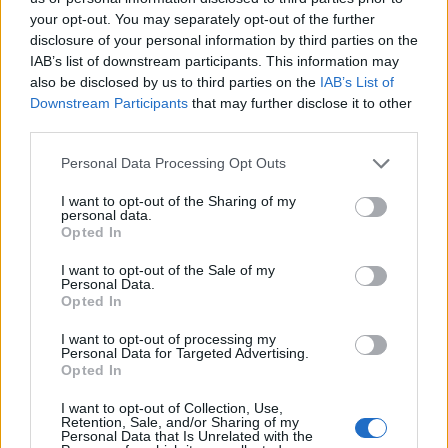
equilibrada
your opt-out. You may separately opt-out of the further
Bruno Costa · 4 ago 2026
disclosure of your personal information by third parties on the
IAB’s list of downstream participants. This information may
also be disclosed by us to third parties on the
IAB’s List of
INVESTIMENTOS
Downstream Participants
that may further disclose it to other
third parties.
Please note that this website/app uses one or more Google
Personal Data Processing Opt Outs
services and may gather and store information including but
not limited to your visit or usage behaviour. You may click to
I want to opt-out of the Sharing of my
personal data.
grant or deny consent to Google and its third-party tags to
Opted In
use your data for below specified purposes in below Google
consent section.
I want to opt-out of the Sale of my
Personal Data.
Opted In
I want to opt-out of processing my
Personal Data for Targeted Advertising.
FIIs de tijolo e papel: guia para investir em imóveis sem ser
Opted In
proprietário
Rafael Oliveira · 4 ago 2026
I want to opt-out of Collection, Use,
Retention, Sale, and/or Sharing of my
Personal Data that Is Unrelated with the
INVESTIMENTOS