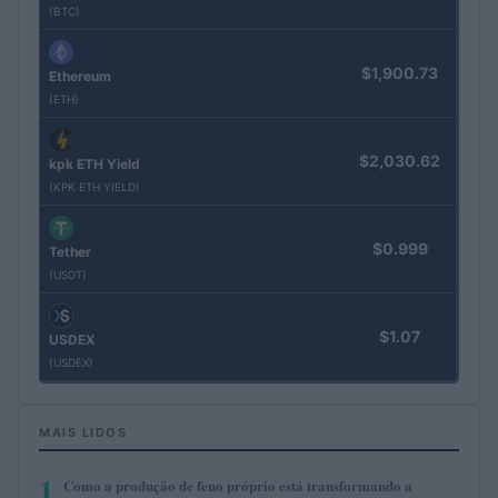
(BTC)
$1,900.73
Ethereum
(ETH)
$2,030.62
kpk ETH Yield
(KPK ETH YIELD)
$0.999
Tether
(USDT)
$1.07
USDEX
(USDEX)
MAIS LIDOS
1
Como a produção de feno próprio está transformando a