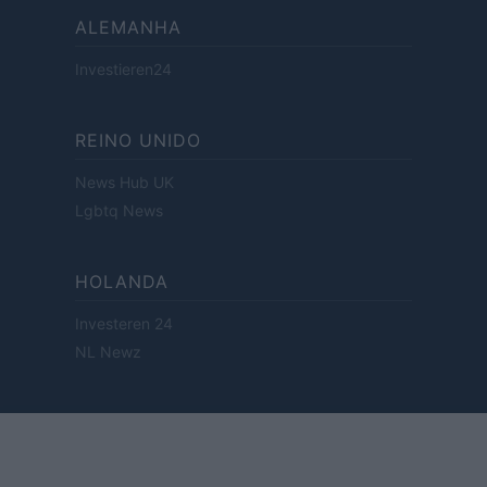
ALEMANHA
Investieren24
REINO UNIDO
News Hub UK
Lgbtq News
HOLANDA
Investeren 24
NL Newz