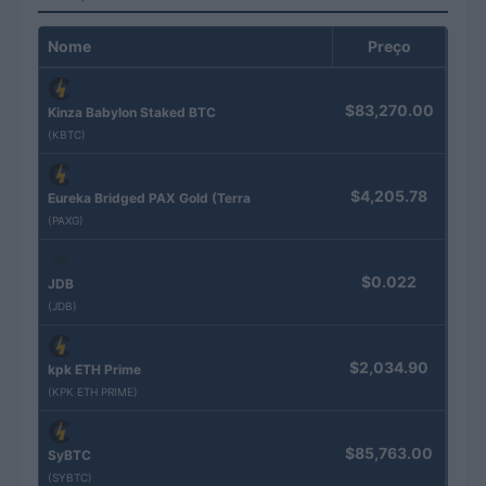
Nome
Preço
$83,270.00
Kinza Babylon Staked BTC
(KBTC)
$4,205.78
Eureka Bridged PAX Gold (Terra
(PAXG)
$0.022
JDB
(JDB)
$2,034.90
kpk ETH Prime
(KPK ETH PRIME)
$85,763.00
SyBTC
(SYBTC)