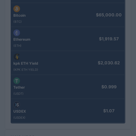
$65,000.00
Bitcoin
(BTC)
$1,919.57
Ethereum
(ETH)
$2,030.62
kpk ETH Yield
(KPK ETH YIELD)
$0.999
Tether
(USDT)
$1.07
USDEX
(USDEX)