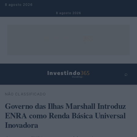
Pular para o conteúdo
8 agosto 2026
8 agosto 2026
⌕
×
⌕
NÃO CLASSIFICADO
Buscar
Governo das Ilhas Marshall Introduz
ENRA como Renda Básica Universal
Inovadora