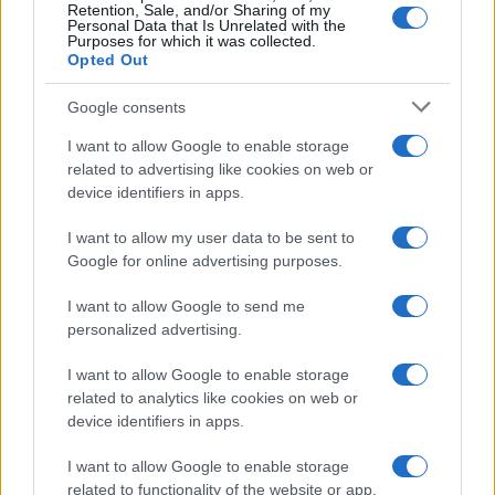
Retention, Sale, and/or Sharing of my
Personal Data that Is Unrelated with the
Purposes for which it was collected.
Redução histórica do desmatamento na Amazônia entre agosto
Opted Out
de 2026 e julho de 2026
Google consents
Beatriz Almeida · 7 ago 2026
I want to allow Google to enable storage
NÃO CLASSIFICADO
related to advertising like cookies on web or
device identifiers in apps.
I want to allow my user data to be sent to
Google for online advertising purposes.
I want to allow Google to send me
personalized advertising.
I want to allow Google to enable storage
related to analytics like cookies on web or
device identifiers in apps.
Brent cai 8.3% e arrasta petróleo e ouro para baixo
I want to allow Google to enable storage
related to functionality of the website or app.
Rafael Oliveira · 7 ago 2026