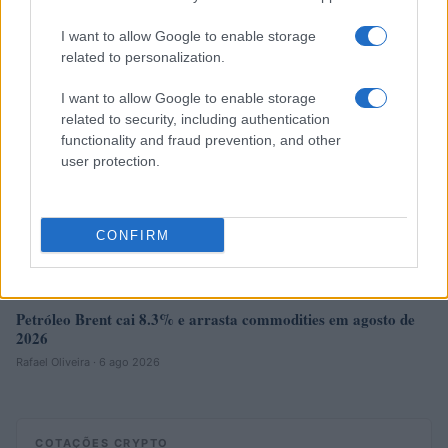
I want to allow Google to enable storage
NÃO CLASSIFICADO
related to personalization.
I want to allow Google to enable storage
related to security, including authentication
functionality and fraud prevention, and other
user protection.
CONFIRM
Petróleo Brent cai 8.3% e arrasta commodities em agosto de
2026
Rafael Oliveira · 6 ago 2026
COTAÇÕES CRYPTO