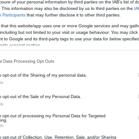
losure of your personal information by third parties on the IAB’s list of
. This information may also be disclosed by us to third parties on the
IA
Participants
that may further disclose it to other third parties.
 that this website/app uses one or more Google services and may gath
including but not limited to your visit or usage behaviour. You may click 
 to Google and its third-party tags to use your data for below specifi
ogle consent section.
l Data Processing Opt Outs
o opt-out of the Sharing of my personal data.
In
manifestam otimismo quanto a uma possível redução da
o opt-out of the Sale of my Personal Data.
taxa
ento dos fundos de investimento imobiliário. A
In
s de juros no Brasil, e sua queda esperada deve
to opt-out of processing my Personal Data for Targeted
ing.
estimentos e valorizando os fundos.
In
o opt-out of Collection, Use, Retention, Sale, and/or Sharing