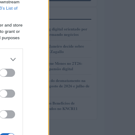
 downstream
B’s List of
MAIS LIDOS
er and store
1
Como o marketing digital orientado por
to grant or
dados está transformando negócios
ed purposes
2
Justiça do Rio de Janeiro decide sobre
divisão de bens de Zagallo
3
Resultados da Pague Menos no 2T26:
lucro, receita e expansão digital
4
Redução histórica do desmatamento na
Amazônia entre agosto de 2026 e julho de
2026
5
Compreendendo os Benefícios de
Reinvestir Dividendos no KNCR11