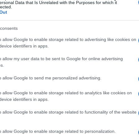
ersonal Data that Is Unrelated with the Purposes for which it
lected.
Out
ra os fundos de investimento imobiliário atingiu R$
total levantado durante todo o ano anterior, que foi
consents
 montante já superou os R$ 30,4 bilhões coletados em
o allow Google to enable storage related to advertising like cookies on
ments. Segundo André Freitas, cofundador da Hedge, o
evice identifiers in apps.
endentemente forte. “Se a tendência atual se mantiver,
o allow my user data to be sent to Google for online advertising
hões até dezembro”, afirmou.
s.
to allow Google to send me personalized advertising.
ento do investidor
o allow Google to enable storage related to analytics like cookies on
a resiliência das atividades de captação no setor de
evice identifiers in apps.
avam que a prolongada alta das taxas afastaria os
o allow Google to enable storage related to functionality of the website
expectativa de queda nas taxas de juros, há uma
alorizem na bolsa, criando mais oportunidades para
axa Selic
cai, a demanda por FIIs tende a aumentar.
o allow Google to enable storage related to personalization.