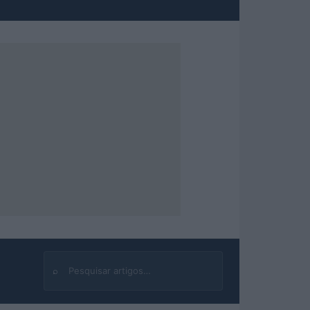
⌕
Buscar