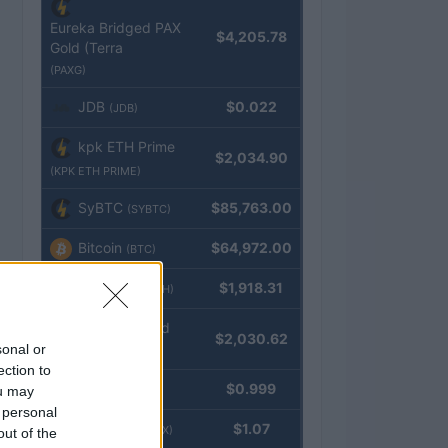
Eureka Bridged PAX
$4,205.78
Gold (Terra
(PAXG)
JDB
$0.022
(JDB)
kpk ETH Prime
$2,034.90
(KPK ETH PRIME)
SyBTC
$85,763.00
(SYBTC)
Bitcoin
$64,972.00
(BTC)
Ethereum
$1,918.31
(ETH)
kpk ETH Yield
$2,030.62
sonal or
(KPK ETH YIELD)
ection to
Tether
$0.999
ou may
(USDT)
 personal
USDEX
$1.07
(USDEX)
out of the