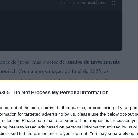
Ad
hub
Media
POWERED BY
fundos de investimento
taxas de juros, mas o setor de
otável. Com a aproximação do final de 2025, as
nesse setor ficará apenas ligeiramente abaixo do ano
elevante considerando a tendência crescente entre os
o365 -
Do Not Process My Personal Information
xa.
to opt-out of the sale, sharing to third parties, or processing of your per
formation for targeted advertising by us, please use the below opt-out s
r selection. Please note that after your opt-out request is processed y
eing interest-based ads based on personal information utilized by us or
disclosed to third parties prior to your opt-out. You may separately opt-