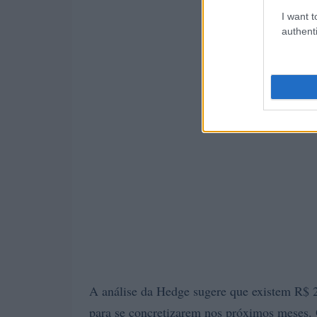
I want t
authenti
A análise da Hedge sugere que existem R$ 25
para se concretizarem nos próximos meses