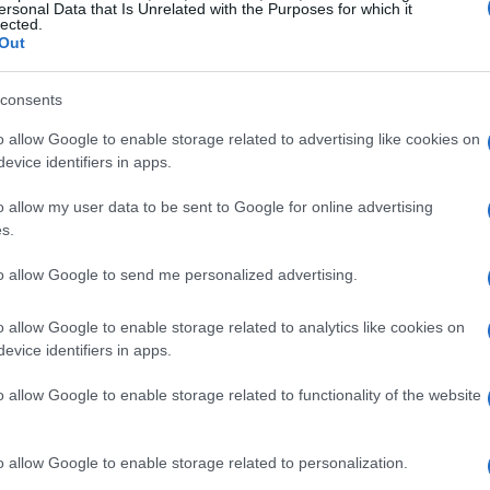
icação da pena, alegando que seu pai não cometeu
ersonal Data that Is Unrelated with the Purposes for which it
lected.
le foi condenado sem ter feito absolutamente nada de
Out
rasil, não existe um regime penal específico para ex-
consents
o allow Google to enable storage related to advertising like cookies on
evice identifiers in apps.
o allow my user data to be sent to Google for online advertising
Alexandre de Moraes
o ministro
, a quem acusou de
s.
i. De acordo com o senador, se o ex-presidente Michel
to allow Google to send me personalized advertising.
 o tratamento da Suprema Corte seria bem diferente.
resenta justificativa, podendo até levar a sérios
o allow Google to enable storage related to analytics like cookies on
evice identifiers in apps.
o allow Google to enable storage related to functionality of the website
o allow Google to enable storage related to personalization.