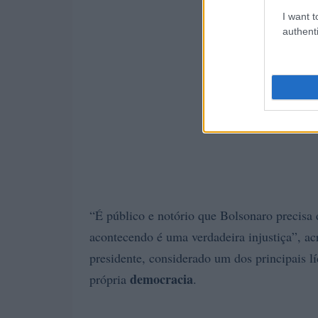
I want t
authenti
“É público e notório que Bolsonaro precisa
acontecendo é uma verdadeira injustiça”, ac
presidente, considerado um dos principais lí
democracia
própria
.