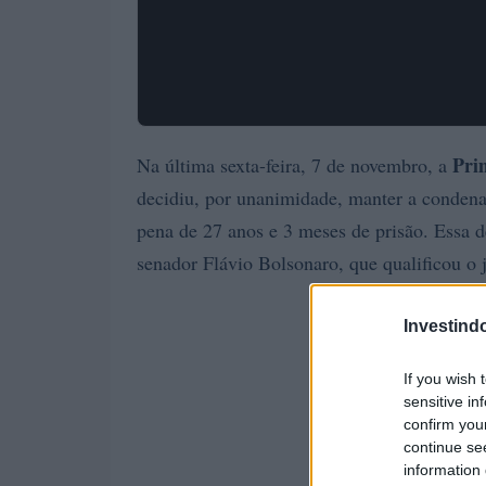
Pri
Na última sexta-feira, 7 de novembro, a
decidiu, por unanimidade, manter a conden
pena de 27 anos e 3 meses de prisão. Essa d
senador Flávio Bolsonaro, que qualificou 
Investind
If you wish 
sensitive in
confirm you
continue se
information 