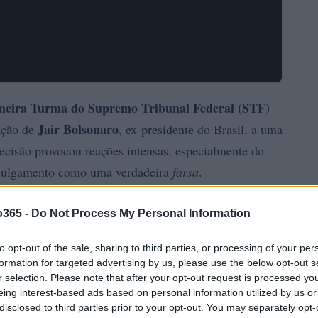
meira Turma do Supremo Tribunal Federal (STF)
Jair Bolsonaro
ação de
, ex-presidente do Brasil, a uma
ecisão provocou reações intensas, especialmente do
o julgamento como uma verdadeira
farsa
.
o365 -
Do Not Process My Personal Information
to opt-out of the sale, sharing to third parties, or processing of your per
formation for targeted advertising by us, please use the below opt-out s
r selection. Please note that after your opt-out request is processed y
eing interest-based ads based on personal information utilized by us or
disclosed to third parties prior to your opt-out. You may separately opt-