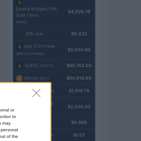
Eureka Bridged PAX
$4,205.78
Gold (Terra
(PAXG)
JDB
$0.022
(JDB)
kpk ETH Prime
$2,034.90
(KPK ETH PRIME)
SyBTC
$85,763.00
(SYBTC)
Bitcoin
$64,916.00
(BTC)
Ethereum
$1,916.78
(ETH)
kpk ETH Yield
$2,030.62
sonal or
(KPK ETH YIELD)
ection to
Tether
$0.999
ou may
(USDT)
 personal
USDEX
$1.07
(USDEX)
out of the