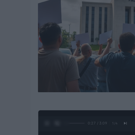
0:28 / 3:09
1
/
4