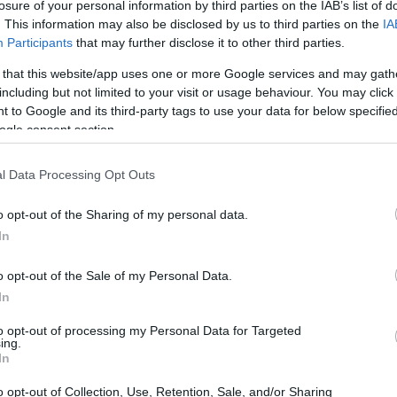
losure of your personal information by third parties on the IAB’s list of
. This information may also be disclosed by us to third parties on the
IA
Participants
that may further disclose it to other third parties.
 that this website/app uses one or more Google services and may gath
including but not limited to your visit or usage behaviour. You may click 
 to Google and its third-party tags to use your data for below specifi
ogle consent section.
l Data Processing Opt Outs
ou sua indignação, afirmando que o resultado já era
o opt-out of the Sharing of my personal data.
ndo ele, isso não se baseava nas evidências
In
esponsável pelo julgamento. O senador considerou
o opt-out of the Sale of my Personal Data.
imparcialidade.
In
lsonaro
to opt-out of processing my Personal Data for Targeted
ing.
In
que não ficou surpreso com a decisão do STF. Ele
o opt-out of Collection, Use, Retention, Sale, and/or Sharing