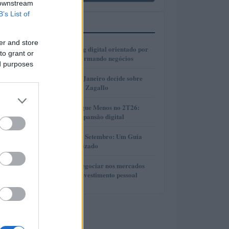
 downstream
B’s List of
MAIS LIDOS
er and store
1
Como o marketing digital orientado por
to grant or
dados está transformando negócios
ed purposes
2
Justiça do Rio de Janeiro decide sobre
divisão de bens de Zagallo
3
Resultados da Pague Menos no 2T26:
lucro, receita e expansão digital
4
Taxas de CDB em Setembro: Um Guia
Completo e Atualizado
5
Descubra como negociar nos mercados
financeiros sem investimento pessoal