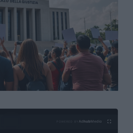
Ad
hub
Media
POWERED BY