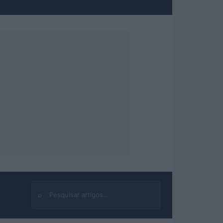
⌕
Buscar