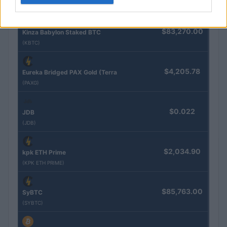
Nome
Preço
$83,270.00
Kinza Babylon Staked BTC
(KBTC)
$4,205.78
Eureka Bridged PAX Gold (Terra
(PAXG)
$0.022
JDB
(JDB)
$2,034.90
kpk ETH Prime
(KPK ETH PRIME)
$85,763.00
SyBTC
(SYBTC)