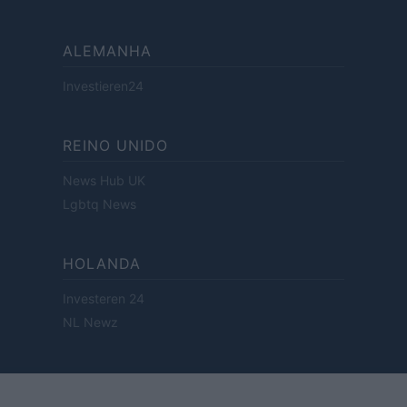
ALEMANHA
Investieren24
REINO UNIDO
News Hub UK
Lgbtq News
HOLANDA
Investeren 24
NL Newz