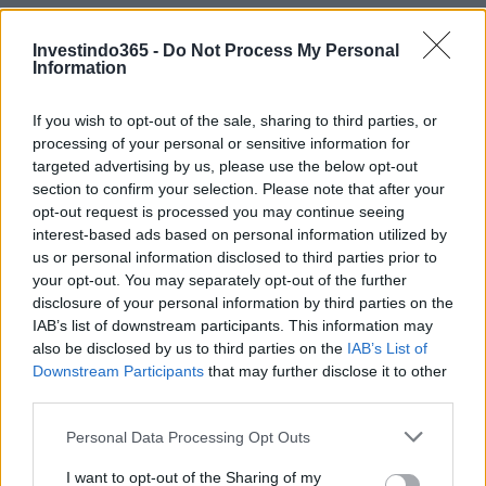
Investindo365 -
Do Not Process My Personal
Information
Continue lendo
If you wish to opt-out of the sale, sharing to third parties, or
processing of your personal or sensitive information for
targeted advertising by us, please use the below opt-out
FINANÇA
section to confirm your selection. Please note that after your
opt-out request is processed you may continue seeing
interest-based ads based on personal information utilized by
us or personal information disclosed to third parties prior to
your opt-out. You may separately opt-out of the further
disclosure of your personal information by third parties on the
IAB’s list of downstream participants. This information may
also be disclosed by us to third parties on the
IAB’s List of
Downstream Participants
that may further disclose it to other
third parties.
Please note that this website/app uses one or more Google
Personal Data Processing Opt Outs
services and may gather and store information including but
not limited to your visit or usage behaviour. You may click to
I want to opt-out of the Sharing of my
Gávea Investimentos fecha multimercados e transfere R$ 2