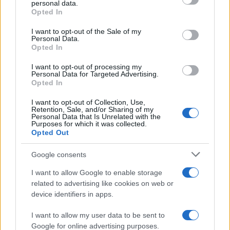
personal data.
bilhões para Bradesco Asset
grant or deny consent to Google and its third-party tags to
Opted In
use your data for below specified purposes in below Google
Rafael Oliveira · 5 ago 2026
consent section.
I want to opt-out of the Sale of my
Personal Data.
FINANÇA
Opted In
I want to opt-out of processing my
Personal Data for Targeted Advertising.
Opted In
I want to opt-out of Collection, Use,
Retention, Sale, and/or Sharing of my
Personal Data that Is Unrelated with the
Purposes for which it was collected.
Opted Out
Google consents
I want to allow Google to enable storage
related to advertising like cookies on web or
O Papel da IA no Day Trade Moderno: Dicas para Traders da
Família Euro
device identifiers in apps.
Bruno Costa · 5 ago 2026
I want to allow my user data to be sent to
Google for online advertising purposes.