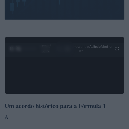
0:29 /
Ad
hub
Media
POWERED
1
/
4
3:19
BY
Um acordo histórico para a Fórmula 1
A