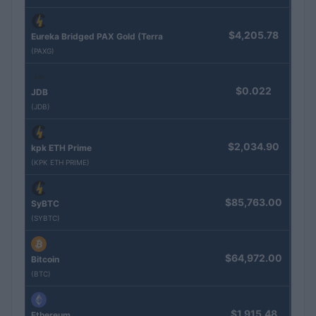
$4,205.78
Eureka Bridged PAX Gold (Terra
(PAXG)
$0.022
JDB
(JDB)
$2,034.90
kpk ETH Prime
(KPK ETH PRIME)
$85,763.00
SyBTC
(SYBTC)
$64,972.00
Bitcoin
(BTC)
$1,915.48
Ethereum