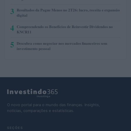
3
Resultados da Pague Menos no 2T26: lucro, receita e expansão
digital
4
Compreendendo os Benefícios de Reinvestir Dividendos no
KNCR11
5
Descubra como negociar nos mercados financeiros sem
investimento pessoal
O novo portal para o mundo das finanças. Insights,
notícias, comparações e estatísticas.
SEÇÕES