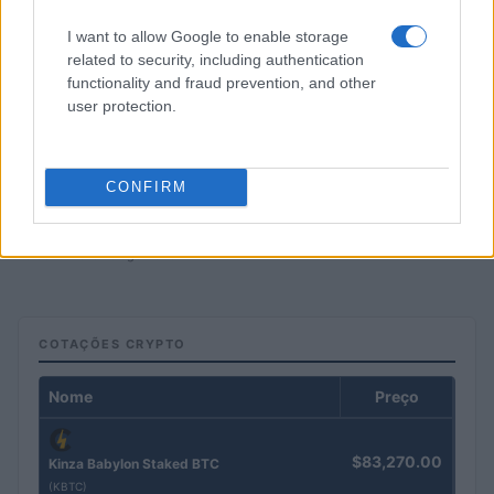
I want to allow Google to enable storage
related to security, including authentication
functionality and fraud prevention, and other
user protection.
CONFIRM
Petróleo Brent cai 8.3% e arrasta commodities em agosto de
2026
Rafael Oliveira · 6 ago 2026
COTAÇÕES CRYPTO
Nome
Preço
$83,270.00
Kinza Babylon Staked BTC
(KBTC)