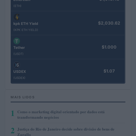
(ETH)
$2,030.62
kpk ETH Yield
(KPK ETH YIELD)
$1.000
Tether
(USDT)
$1.07
USDEX
(USDEX)
MAIS LIDOS
1
Como o marketing digital orientado por dados está
transformando negócios
2
Justiça do Rio de Janeiro decide sobre divisão de bens de
Zagallo