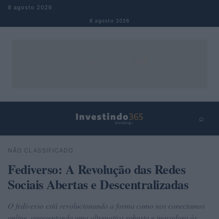
Pular para o conteúdo
8 agosto 2026
8 agosto 2026
⌕
×
⌕
NÃO CLASSIFICADO
Buscar
Fediverso: A Revolução das Redes
Sociais Abertas e Descentralizadas
O fediverso está revolucionando a forma como nos conectamos
online, apresentando uma alternativa robusta e inovadora às