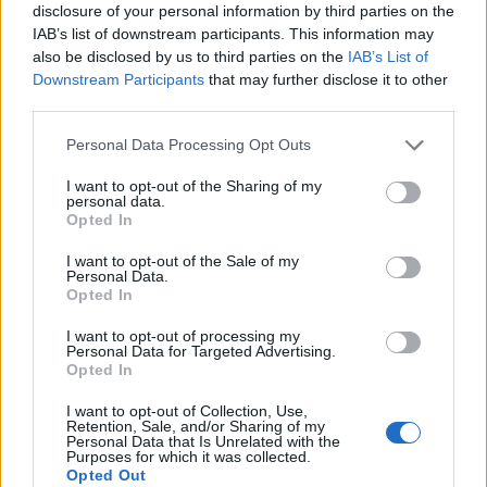
disclosure of your personal information by third parties on the
IAB’s list of downstream participants. This information may
Continue lendo
also be disclosed by us to third parties on the
IAB’s List of
Downstream Participants
that may further disclose it to other
third parties.
NÃO CLASSIFICADO
Please note that this website/app uses one or more Google
Personal Data Processing Opt Outs
services and may gather and store information including but
not limited to your visit or usage behaviour. You may click to
I want to opt-out of the Sharing of my
personal data.
grant or deny consent to Google and its third-party tags to
Opted In
use your data for below specified purposes in below Google
consent section.
I want to opt-out of the Sale of my
Personal Data.
Opted In
I want to opt-out of processing my
Personal Data for Targeted Advertising.
Opted In
Redução histórica do desmatamento na Amazônia entre agosto
I want to opt-out of Collection, Use,
de 2026 e julho de 2026
Retention, Sale, and/or Sharing of my
Personal Data that Is Unrelated with the
Beatriz Almeida · 7 ago 2026
Purposes for which it was collected.
Opted Out