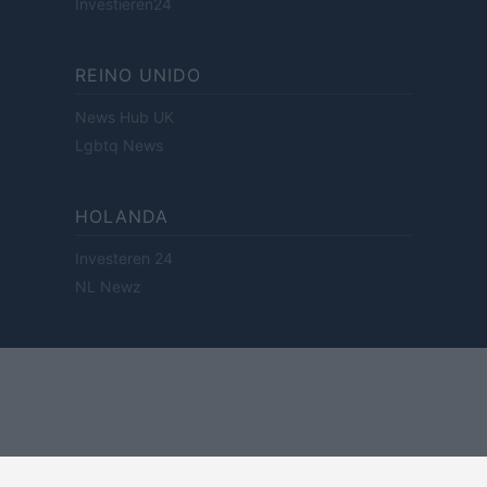
Investieren24
REINO UNIDO
News Hub UK
Lgbtq News
HOLANDA
Investeren 24
NL Newz