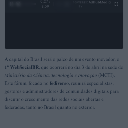
0:28 /
Ad
hub
Media
POWERED
1
/
4
3:09
BY
A capital do Brasil será o palco de um evento inovador, o
1º WebSocialBR
, que ocorrerá no dia 3 de abril na sede do
Ministério da Ciência, Tecnologia e Inovação
(MCTI).
fediverso
Este fórum, focado no
, reunirá especialistas,
gestores e administradores de comunidades digitais para
discutir o crescimento das redes sociais abertas e
federadas, tanto no Brasil quanto no exterior.