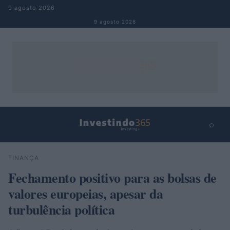
Pular para o conteúdo
9 agosto 2026
9 agosto 2026
⌕
×
⌕
FINANÇA
Buscar
Fechamento positivo para as bolsas de
valores europeias, apesar da
turbulência política