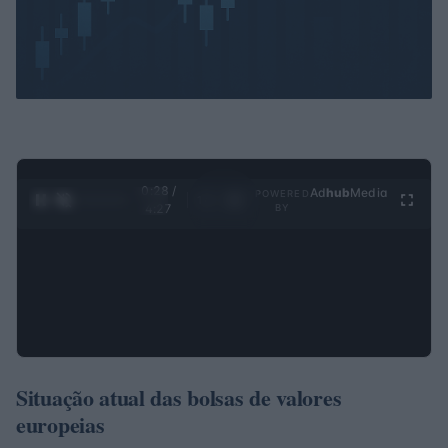
0:28 /
Ad
hub
Media
POWERED
1
/
4
4:27
BY
Situação atual das bolsas de valores
europeias