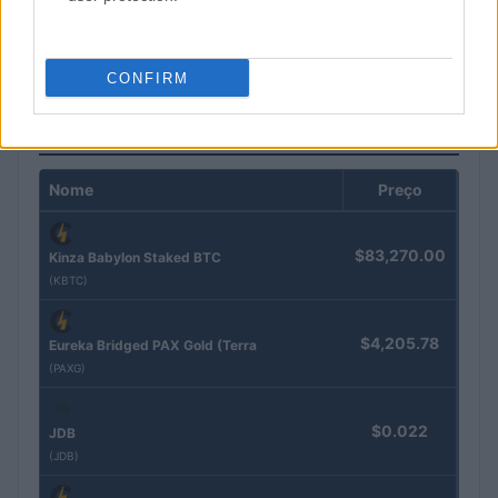
Patrimônio de Lula diminui 35% em relação a 2026
Bruno Costa · 8 ago 2026
CONFIRM
COTAÇÕES CRYPTO
Nome
Preço
$83,270.00
Kinza Babylon Staked BTC
(KBTC)
$4,205.78
Eureka Bridged PAX Gold (Terra
(PAXG)
$0.022
JDB
(JDB)