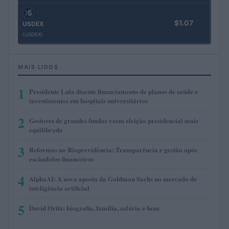
$1.07
USDEX
(USDEX)
MAIS LIDOS
1
Presidente Lula discute financiamento de planos de saúde e
investimentos em hospitais universitários
2
Gestores de grandes fundos veem eleição presidencial mais
equilibrada
3
Reformas no Rioprevidência: Transparência e gestão após
escândalos financeiros
4
AlphaAI: A nova aposta da Goldman Sachs no mercado de
inteligência artificial
5
David Ortiz: biografia, família, salário e bens