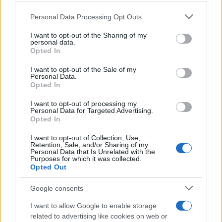
Please note that this website/app uses one or more Google
Personal Data Processing Opt Outs
services and may gather and store information including but
not limited to your visit or usage behaviour. You may click to
I want to opt-out of the Sharing of my
personal data.
grant or deny consent to Google and its third-party tags to
Opted In
use your data for below specified purposes in below Google
consent section.
I want to opt-out of the Sale of my
Personal Data.
Opted In
Assaí atinge lucro líquido de R$ 537 milhões no 2T26
I want to opt-out of processing my
Personal Data for Targeted Advertising.
Beatriz Almeida · 9 ago 2026
Opted In
FINANÇA
I want to opt-out of Collection, Use,
Retention, Sale, and/or Sharing of my
Personal Data that Is Unrelated with the
Purposes for which it was collected.
Opted Out
Google consents
I want to allow Google to enable storage
related to advertising like cookies on web or