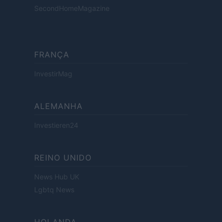
SecondHomeMagazine
FRANÇA
InvestirMag
ALEMANHA
Investieren24
REINO UNIDO
News Hub UK
Lgbtq News