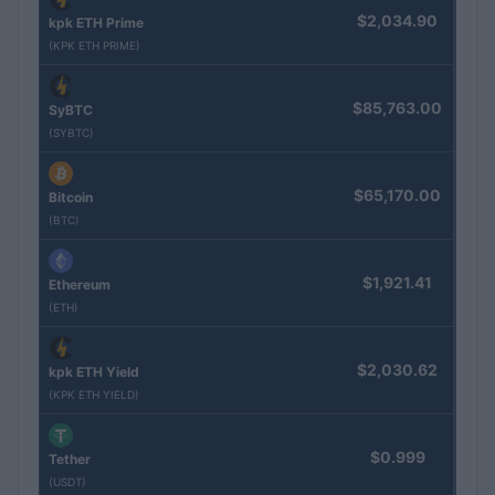
$2,034.90
kpk ETH Prime
(KPK ETH PRIME)
$85,763.00
SyBTC
(SYBTC)
$65,170.00
Bitcoin
(BTC)
$1,921.41
Ethereum
(ETH)
$2,030.62
kpk ETH Yield
(KPK ETH YIELD)
$0.999
Tether
(USDT)