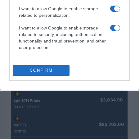
Nome
Preço
I want to allow Google to enable storage
related to personalization.
$83,270.00
Kinza Babylon Staked BTC
I want to allow Google to enable storage
(KBTC)
related to security, including authentication
functionality and fraud prevention, and other
user protection.
$4,205.78
Eureka Bridged PAX Gold (Terra
(PAXG)
CONFIRM
$0.022
JDB
(JDB)
$2,034.90
kpk ETH Prime
(KPK ETH PRIME)
$85,763.00
SyBTC
(SYBTC)