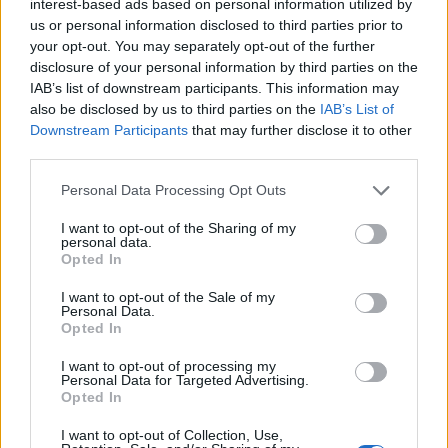
interest-based ads based on personal information utilized by
Gávea Investimentos fecha multimercados e transfere R$ 2
us or personal information disclosed to third parties prior to
bilhões para Bradesco Asset
your opt-out. You may separately opt-out of the further
Rafael Oliveira · 5 ago 2026
disclosure of your personal information by third parties on the
IAB’s list of downstream participants. This information may
FINANÇA
also be disclosed by us to third parties on the
IAB’s List of
Downstream Participants
that may further disclose it to other
third parties.
Please note that this website/app uses one or more Google
Personal Data Processing Opt Outs
services and may gather and store information including but
not limited to your visit or usage behaviour. You may click to
I want to opt-out of the Sharing of my
personal data.
grant or deny consent to Google and its third-party tags to
Opted In
use your data for below specified purposes in below Google
consent section.
I want to opt-out of the Sale of my
Personal Data.
Opted In
I want to opt-out of processing my
Personal Data for Targeted Advertising.
O Papel da IA no Day Trade Moderno: Dicas para Traders da
Opted In
Família Euro
Bruno Costa · 5 ago 2026
I want to opt-out of Collection, Use,