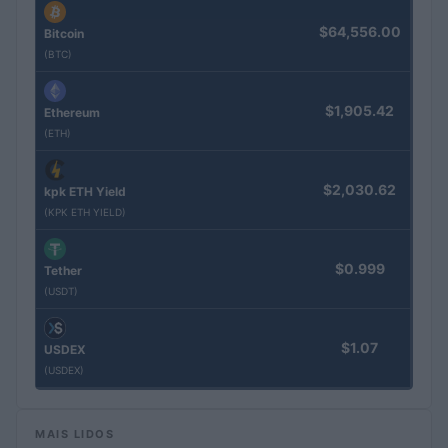
$64,556.00
Bitcoin
(BTC)
$1,905.42
Ethereum
(ETH)
$2,030.62
kpk ETH Yield
(KPK ETH YIELD)
$0.999
Tether
(USDT)
$1.07
USDEX
(USDEX)
MAIS LIDOS