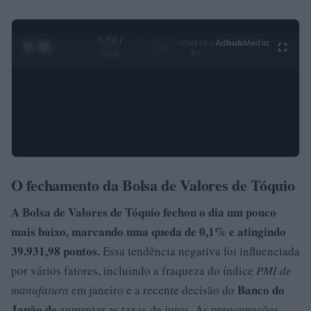
0:29 /
Ad
hub
Media
POWERED
1
/
4
3:55
BY
O fechamento da Bolsa de Valores de Tóquio
A Bolsa de Valores de Tóquio fechou o dia
um pouco
mais baixo
, marcando uma queda de 0,1% e atingindo
39.931,98 pontos.
Essa tendência negativa foi influenciada
por vários fatores, incluindo a fraqueza do índice
PMI de
Banco do
manufatura
em janeiro e a recente decisão do
Japão de
aumentar as taxas de juros. As preocupações