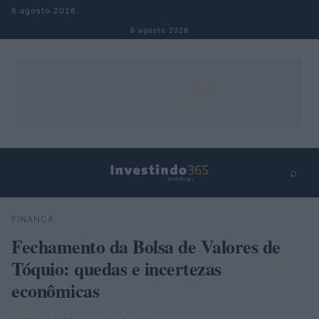
Pular para o conteúdo
6 agosto 2026
6 agosto 2026
⌕
×
⌕
FINANÇA
Buscar
Fechamento da Bolsa de Valores de
Tóquio: quedas e incertezas
econômicas