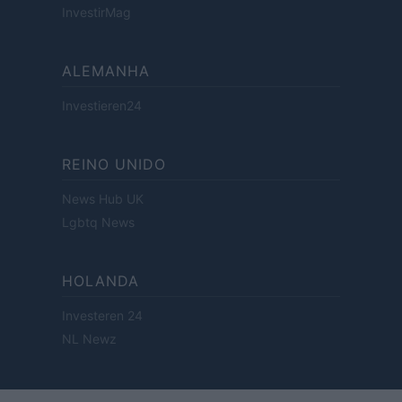
InvestirMag
ALEMANHA
Investieren24
REINO UNIDO
News Hub UK
Lgbtq News
HOLANDA
Investeren 24
NL Newz