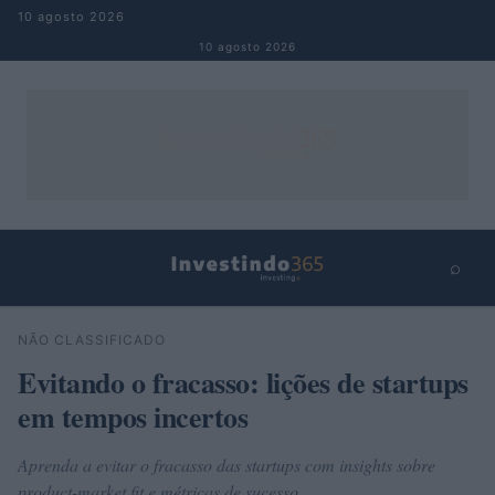
Pular para o conteúdo
10 agosto 2026
10 agosto 2026
⌕
×
⌕
NÃO CLASSIFICADO
Buscar
Evitando o fracasso: lições de startups
em tempos incertos
Aprenda a evitar o fracasso das startups com insights sobre
product-market fit e métricas de sucesso.