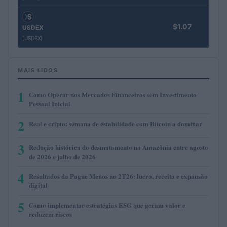
$1.07
USDEX
(USDEX)
MAIS LIDOS
1
Como Operar nos Mercados Financeiros sem Investimento
Pessoal Inicial
2
Real e cripto: semana de estabilidade com Bitcoin a dominar
3
Redução histórica do desmatamento na Amazônia entre agosto
de 2026 e julho de 2026
4
Resultados da Pague Menos no 2T26: lucro, receita e expansão
digital
5
Como implementar estratégias ESG que geram valor e
reduzem riscos