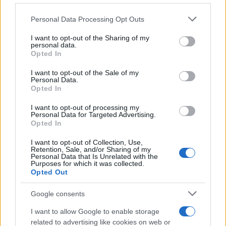
Please note that this website/app uses one or more Google
Personal Data Processing Opt Outs
services and may gather and store information including but
not limited to your visit or usage behaviour. You may click to
I want to opt-out of the Sharing of my
personal data.
grant or deny consent to Google and its third-party tags to
Real e cripto: semana de estabilidade com Bitcoin a dominar
Opted In
use your data for below specified purposes in below Google
Rafael Oliveira · 10 ago 2026
consent section.
I want to opt-out of the Sale of my
Personal Data.
Opted In
NÃO CLASSIFICADO
I want to opt-out of processing my
Personal Data for Targeted Advertising.
Opted In
I want to opt-out of Collection, Use,
Retention, Sale, and/or Sharing of my
Personal Data that Is Unrelated with the
Purposes for which it was collected.
Opted Out
Google consents
I want to allow Google to enable storage
related to advertising like cookies on web or