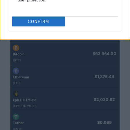
user protection.
$2,034.90
kpk ETH Prime
(KPK ETH PRIME)
CONFIRM
$85,763.00
SyBTC
(SYBTC)
$63,964.00
Bitcoin
(BTC)
$1,875.44
Ethereum
(ETH)
$2,030.62
kpk ETH Yield
(KPK ETH YIELD)
$0.999
Tether
(USDT)