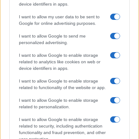
Plano de governo de Lula: soberania, investimentos e reforma
device identifiers in apps.
tributária
Rafael Oliveira · 9 ago 2026
I want to allow my user data to be sent to
Google for online advertising purposes.
I want to allow Google to send me
COTAÇÕES CRYPTO
personalized advertising.
Nome
Preço
I want to allow Google to enable storage
related to analytics like cookies on web or
device identifiers in apps.
$83,270.00
Kinza Babylon Staked BTC
I want to allow Google to enable storage
(KBTC)
related to functionality of the website or app.
$4,205.78
Eureka Bridged PAX Gold (Terra
I want to allow Google to enable storage
(PAXG)
related to personalization.
I want to allow Google to enable storage
$0.022
JDB
related to security, including authentication
(JDB)
functionality and fraud prevention, and other