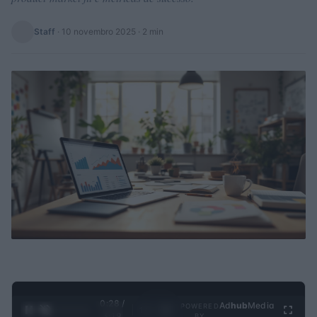
Staff
·
10 novembro 2025
· 2 min
0:28 /
Ad
hub
Media
POWERED
1
/
4
3:19
BY