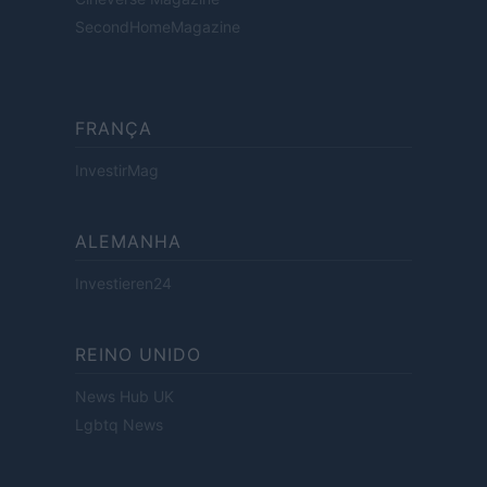
SecondHomeMagazine
FRANÇA
InvestirMag
ALEMANHA
Investieren24
REINO UNIDO
News Hub UK
Lgbtq News