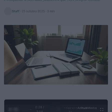
Staff
·
25 outubro 2025
· 3 min
0:28 /
Ad
hub
Media
POWERED
1
/
4
3:09
BY