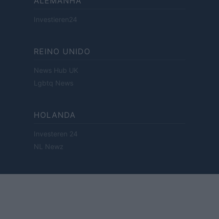
ALEMANHA
Investieren24
REINO UNIDO
News Hub UK
Lgbtq News
HOLANDA
Investeren 24
NL Newz