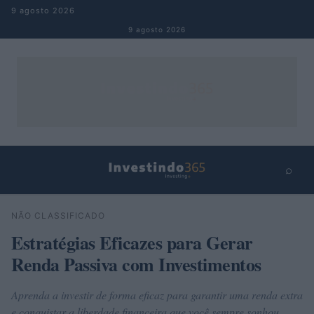
Pular para o conteúdo
9 agosto 2026
9 agosto 2026
⌕
×
⌕
NÃO CLASSIFICADO
Buscar
Estratégias Eficazes para Gerar
Renda Passiva com Investimentos
Aprenda a investir de forma eficaz para garantir uma renda extra
e conquistar a liberdade financeira que você sempre sonhou.