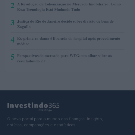
2
A Revolução da Tokenização no Mercado Imobiliário: Como
Essa Tecnologia Está Mudando Tudo
3
Justiça do Rio de Janeiro decide sobre divisão de bens de
Zagallo
4
Ex-primeira-dama é liberada do hospital após procedimento
médico
5
Perspectivas do mercado para WEG: um olhar sobre os
resultados do 2T
O novo portal para o mundo das finanças. Insights,
notícias, comparações e estatísticas.