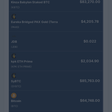
$83,270.00
Kinza Babylon Staked BTC
(KBTC)
$4,205.78
Eureka Bridged PAX Gold (Terra
(PAXG)
$0.022
JDB
(JDB)
$2,034.90
kpk ETH Prime
(KPK ETH PRIME)
$85,763.00
SyBTC
(SYBTC)
$64,748.00
Bitcoin
(BTC)