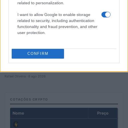
related to personalization.
I want to allow Google to enable storage
related to security, including authentication
functionality and fraud prevention, and other
user protection.
CONFIRM
Petróleo Brent cai 8.3% e arrasta commodities em agosto de
2026
Rafael Oliveira · 6 ago 2026
COTAÇÕES CRYPTO
Nome
Preço