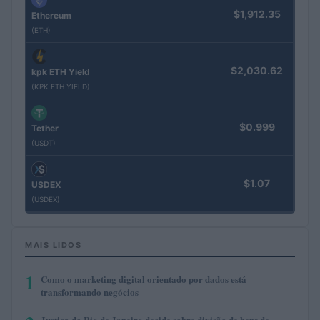
$1,912.35
Ethereum
(ETH)
$2,030.62
kpk ETH Yield
(KPK ETH YIELD)
$0.999
Tether
(USDT)
$1.07
USDEX
(USDEX)
MAIS LIDOS
1
Como o marketing digital orientado por dados está
transformando negócios
Justiça do Rio de Janeiro decide sobre divisão de bens de