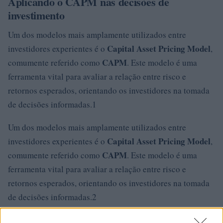
Aplicando o CAPM nas decisões de
investimento
Um dos modelos mais amplamente utilizados entre
Capital Asset Pricing Model
investidores experientes é o
,
CAPM
comumente referido como
. Este modelo é uma
ferramenta vital para avaliar a relação entre risco e
retornos esperados, orientando os investidores na tomada
de decisões informadas.1
Um dos modelos mais amplamente utilizados entre
Capital Asset Pricing Model
investidores experientes é o
,
CAPM
comumente referido como
. Este modelo é uma
ferramenta vital para avaliar a relação entre risco e
retornos esperados, orientando os investidores na tomada
de decisões informadas.2
Um dos modelos mais amplamente utilizados entre