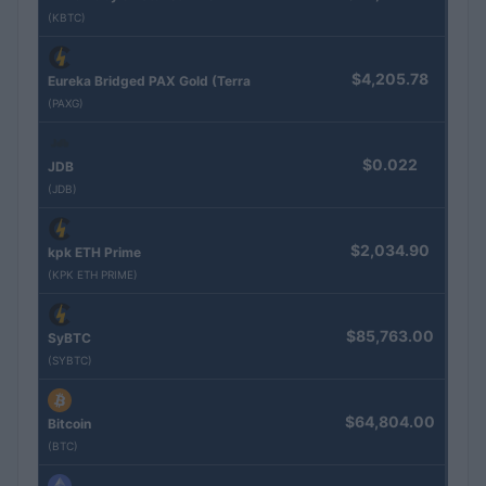
(KBTC)
$4,205.78
Eureka Bridged PAX Gold (Terra
(PAXG)
$0.022
JDB
(JDB)
$2,034.90
kpk ETH Prime
(KPK ETH PRIME)
$85,763.00
SyBTC
(SYBTC)
$64,804.00
Bitcoin
(BTC)