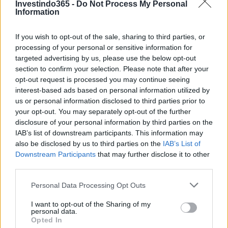
Investindo365 -
Do Not Process My Personal
Capital Asset Pricing Model
investidores experientes é o
,
Information
CAPM
comumente referido como
. Este modelo é uma
If you wish to opt-out of the sale, sharing to third parties, or
ferramenta vital para avaliar a relação entre risco e
processing of your personal or sensitive information for
retornos esperados, orientando os investidores na tomada
targeted advertising by us, please use the below opt-out
de decisões informadas.3
section to confirm your selection. Please note that after your
opt-out request is processed you may continue seeing
Um dos modelos mais amplamente utilizados entre
interest-based ads based on personal information utilized by
us or personal information disclosed to third parties prior to
Capital Asset Pricing Model
investidores experientes é o
,
your opt-out. You may separately opt-out of the further
CAPM
comumente referido como
. Este modelo é uma
disclosure of your personal information by third parties on the
ferramenta vital para avaliar a relação entre risco e
IAB’s list of downstream participants. This information may
also be disclosed by us to third parties on the
IAB’s List of
retornos esperados, orientando os investidores na tomada
Downstream Participants
that may further disclose it to other
de decisões informadas.4
third parties.
Please note that this website/app uses one or more Google
Personal Data Processing Opt Outs
services and may gather and store information including but
not limited to your visit or usage behaviour. You may click to
I want to opt-out of the Sharing of my
AUTOR
personal data.
Staff
grant or deny consent to Google and its third-party tags to
Opted In
use your data for below specified purposes in below Google