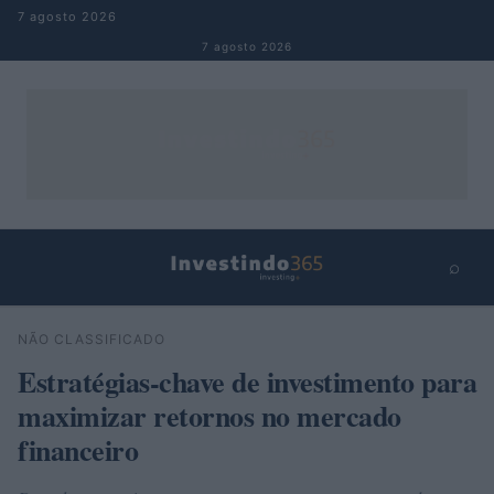
Pular para o conteúdo
7 agosto 2026
7 agosto 2026
⌕
×
⌕
NÃO CLASSIFICADO
Buscar
Estratégias-chave de investimento para
maximizar retornos no mercado
financeiro