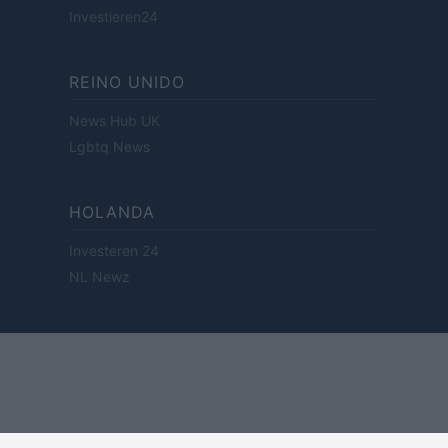
Investieren24
REINO UNIDO
News Hub UK
Lgbtq News
HOLANDA
Investeren 24
NL Newz