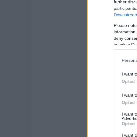
further disc
participants
Downstream 
Please note
information 
deny consent
in below Go
Persona
I want t
Opted 
I want t
Opted 
I want 
Advertis
Opted 
I want t