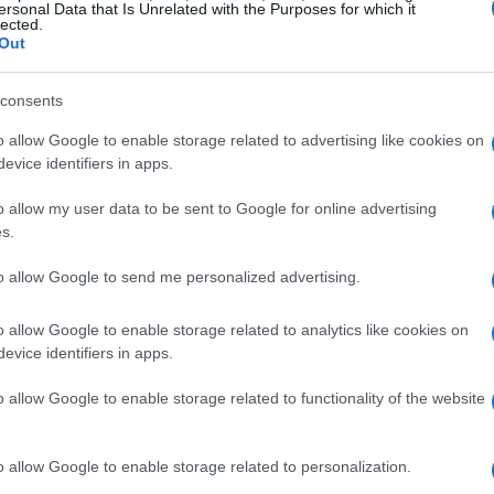
ersonal Data that Is Unrelated with the Purposes for which it
lected.
Out
consents
o allow Google to enable storage related to advertising like cookies on
evice identifiers in apps.
o allow my user data to be sent to Google for online advertising
s.
CTR
CTR
orgânico. Dados recentes mostram que o
da
to allow Google to send me personalized advertising.
Forbes
Daily
uma redução de 32%. Empresas como
e
o allow Google to enable storage related to analytics like cookies on
tráfego, com a Forbes enfrentando uma diminuição de
evice identifiers in apps.
visibilidade
eflete uma mudança de paradigma, onde a
o allow Google to enable storage related to functionality of the website
e
.
o allow Google to enable storage related to personalization.