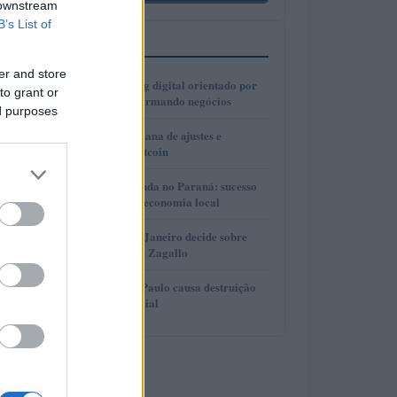
 downstream
B’s List of
MAIS LIDOS
er and store
1
Como o marketing digital orientado por
to grant or
dados está transformando negócios
ed purposes
2
Real e cripto: semana de ajustes e
dominância de Bitcoin
3
Turismo de Lavanda no Paraná: sucesso
que movimenta a economia local
4
Justiça do Rio de Janeiro decide sobre
divisão de bens de Zagallo
5
Incêndio em São Paulo causa destruição
em centro comercial