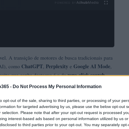
Ad
hub
Media
POWERED BY
l. A transição de motores de busca tradicionais para
ChatGPT
Perplexity
Google AI Mode
 (AI), como
,
e
,
zero-click search
nceito que ganha destaque é o de
,
as nas SERPs sem precisar clicar em nenhum link.
o365 -
Do Not Process My Personal Information
click
no Google AI Mode é de impressionantes 95%,
ue varia entre 78% e 99%. Como isso impacta a forma
to opt-out of the sale, sharing to third parties, or processing of your per
formation for targeted advertising by us, please use the below opt-out s
r selection. Please note that after your opt-out request is processed y
eing interest-based ads based on personal information utilized by us or
disclosed to third parties prior to your opt-out. You may separately opt-