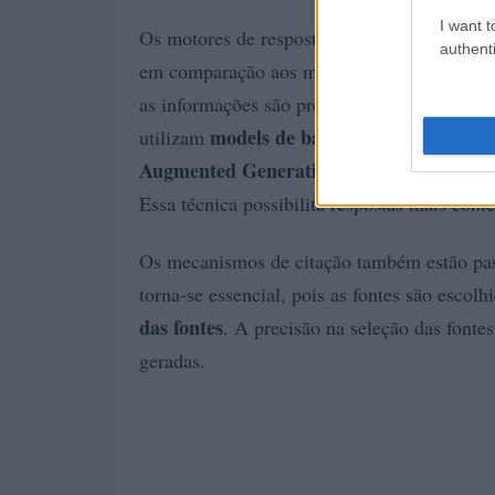
I want t
motores d
Os motores de resposta, como os
authenti
em comparação aos motores de busca tradici
as informações são processadas e apresenta
models de base
utilizam
, os motores de r
Augmented Generation (RAG)
, que combi
Essa técnica possibilita respostas mais cont
Os mecanismos de citação também estão pas
torna-se essencial, pois as fontes são esco
das fontes
. A precisão na seleção das fontes
geradas.