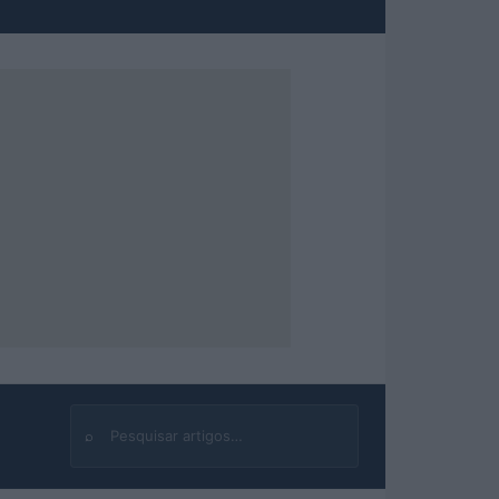
⌕
Buscar