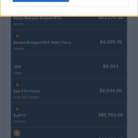
$83,270.00
Kinza Babylon Staked BTC
(KBTC)
$4,205.78
Eureka Bridged PAX Gold (Terra
(PAXG)
$0.022
JDB
(JDB)
$2,034.90
kpk ETH Prime
(KPK ETH PRIME)
$85,763.00
SyBTC
(SYBTC)