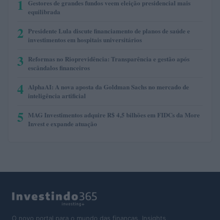
1
Gestores de grandes fundos veem eleição presidencial mais
equilibrada
2
Presidente Lula discute financiamento de planos de saúde e
investimentos em hospitais universitários
3
Reformas no Rioprevidência: Transparência e gestão após
escândalos financeiros
4
AlphaAI: A nova aposta da Goldman Sachs no mercado de
inteligência artificial
5
MAG Investimentos adquire R$ 4,5 bilhões em FIDCs da More
Invest e expande atuação
O novo portal para o mundo das finanças. Insights,