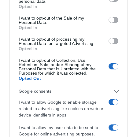
personal data.
Como melhorar seu perfil de crédito em 90 dias
grant or deny consent to Google and its third-party tags to
Opted In
use your data for below specified purposes in below Google
Rafael Oliveira · 8 ago 2026
consent section.
I want to opt-out of the Sale of my
Personal Data.
FINANÇA
Opted In
I want to opt-out of processing my
Personal Data for Targeted Advertising.
Opted In
I want to opt-out of Collection, Use,
Retention, Sale, and/or Sharing of my
Personal Data that Is Unrelated with the
Purposes for which it was collected.
Opted Out
Google consents
I want to allow Google to enable storage
Rafael Sachete assume nova posição no Assaí: o que isso
related to advertising like cookies on web or
significa para a empresa
device identifiers in apps.
Bruno Costa · 8 ago 2026
I want to allow my user data to be sent to
Google for online advertising purposes.
FINANÇA