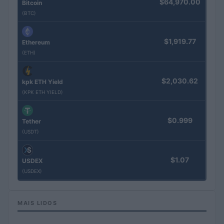
$64,970.00
Bitcoin
(BTC)
$1,919.77
Ethereum
(ETH)
$2,030.62
kpk ETH Yield
(KPK ETH YIELD)
$0.999
Tether
(USDT)
$1.07
USDEX
(USDEX)
MAIS LIDOS