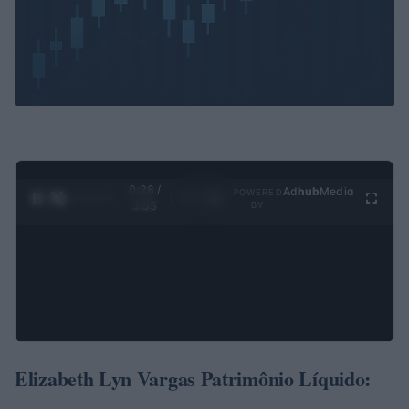
0:28 /
Ad
hub
Media
POWERED
1
/
4
3:55
BY
Elizabeth Lyn Vargas Patrimônio Líquido: