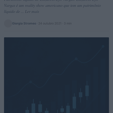
Vargas é um reality show americano que tem um patrimônio
líquido de ... Ler mais
Giorgia Stromeo
·
24 outubro 2021
· 3 min