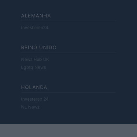
ALEMANHA
Investieren24
REINO UNIDO
News Hub UK
Lgbtq News
HOLANDA
Investeren 24
NL Newz