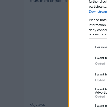
investir em criptomoedas em 2024, fornecen
further disc
participants
Downstream 
Please note
information 
deny consent
in below Go
Persona
I want t
Opted 
I want t
Opted 
I want 
Advertis
Opted 
objetiva.
I want t