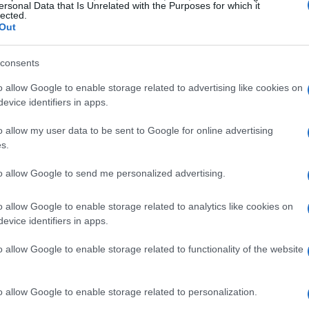
ersonal Data that Is Unrelated with the Purposes for which it
lected.
Out
iptomoedas
consents
riptomoedas
não são apenas um fenômeno moderno,
ro com potencial de longo prazo. Com base na
o allow Google to enable storage related to advertising like cookies on
evice identifiers in apps.
ens significativas em termos de segurança,
o allow my user data to be sent to Google for online advertising
s.
to allow Google to send me personalized advertising.
mercado de criptomoedas teve um crescimento
o allow Google to enable storage related to analytics like cookies on
ndo. Apesar das flutuações do mercado, o valor geral
evice identifiers in apps.
elecendo-se como um componente influente da economia
o allow Google to enable storage related to functionality of the website
o allow Google to enable storage related to personalization.