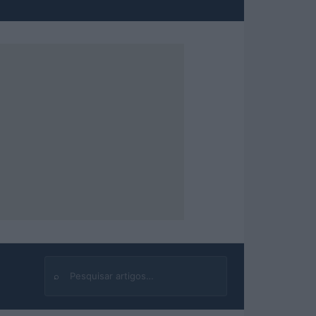
⌕
Buscar