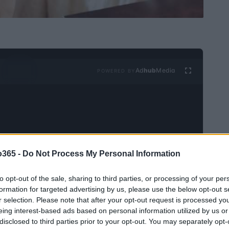
Ad
hub
Media
POWERED BY
o365 -
Do Not Process My Personal Information
entos, as criptomoedas marcaram uma revolução,
to opt-out of the sale, sharing to third parties, or processing of your per
m desafios significativos. Embora alguns já tenham
formation for targeted advertising by us, please use the below opt-out s
mentos iniciais nesse setor, muitos se perguntam se o
r selection. Please note that after your opt-out request is processed y
eing interest-based ads based on personal information utilized by us or
 já começou. Este artigo explora a relevância de
disclosed to third parties prior to your opt-out. You may separately opt-