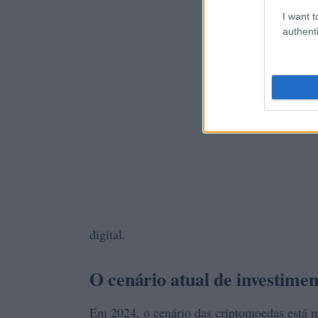
I want t
authenti
digital.
O cenário atual de investimen
Em 2024, o cenário das criptomoedas está 