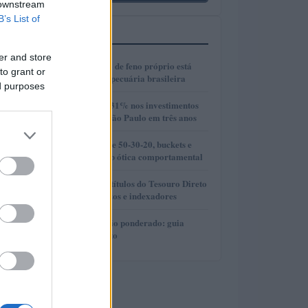
 downstream
B’s List of
MAIS LIDOS
er and store
1
Como a produção de feno próprio está
to grant or
transformando a pecuária brasileira
ed purposes
2
Crescimento de 131% nos investimentos
imobiliários em São Paulo em três anos
3
Comparação entre 50-30-20, buckets e
metas SMART sob ótica comportamental
4
Como selecionar títulos do Tesouro Direto
com base em prazos e indexadores
5
DCA e preço médio ponderado: guia
prático para cripto