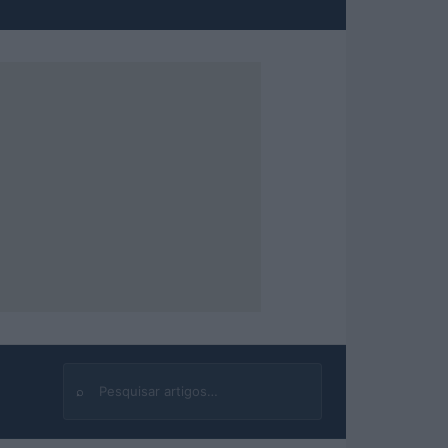
⌕
Buscar