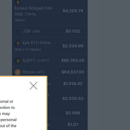
Eureka Bridged PAX
$4,205.78
Gold (Terra
(PAXG)
JDB
$0.022
(JDB)
kpk ETH Prime
$2,034.90
(KPK ETH PRIME)
SyBTC
$85,763.00
(SYBTC)
Bitcoin
$64,937.00
(BTC)
Ethereum
$1,918.42
(ETH)
kpk ETH Yield
$2,030.62
sonal or
(KPK ETH YIELD)
ection to
Tether
$0.999
ou may
(USDT)
 personal
USDEX
$1.07
(USDEX)
out of the