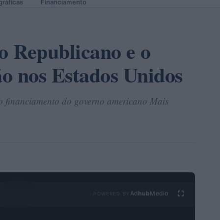
gráficas
Financiamento
do Republicano e o
ão nos Estados Unidos
 o financiamento do governo americano Mais
Ad
hub
Media
POWERED BY