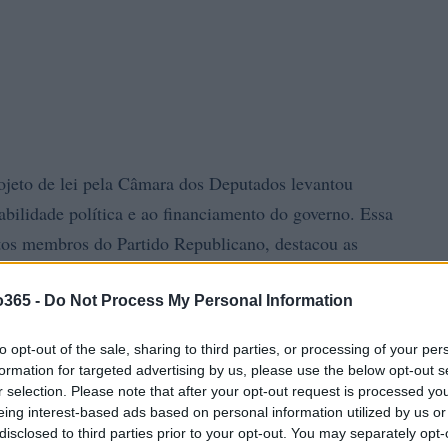
rojeto de lei pela Câmara dos Deputados levantou
abilidade política e ao financiamento do governo. Essa
tos membros do Partido Republicano, destacou as
repercussões no próximo ano, quando o partido
gresso. A situação é particularmente crítica, pois o
o365 -
Do Not Process My Personal Information
s durante a temporada de Natal, época em que muitas
to opt-out of the sale, sharing to third parties, or processing of your per
morar
formation for targeted advertising by us, please use the below opt-out s
r selection. Please note that after your opt-out request is processed y
eing interest-based ads based on personal information utilized by us or
disclosed to third parties prior to your opt-out. You may separately opt-