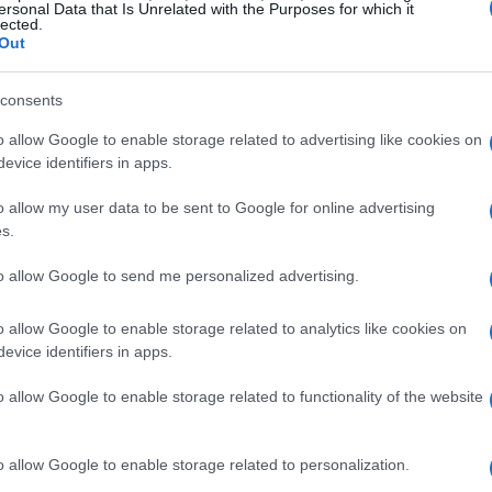
ersonal Data that Is Unrelated with the Purposes for which it
lected.
Out
consents
o allow Google to enable storage related to advertising like cookies on
evice identifiers in apps.
o allow my user data to be sent to Google for online advertising
s.
to allow Google to send me personalized advertising.
licano
o allow Google to enable storage related to analytics like cookies on
evice identifiers in apps.
74 a 235, foi influenciado pela pressão de dentro do
o allow Google to enable storage related to functionality of the website
d Trump tentou exercer sua influência sobre os
es antes de sua posse, marcada para 20 de janeiro. No
o allow Google to enable storage related to personalization.
rtido se recusaram a apoiar um pacote que aumentaria