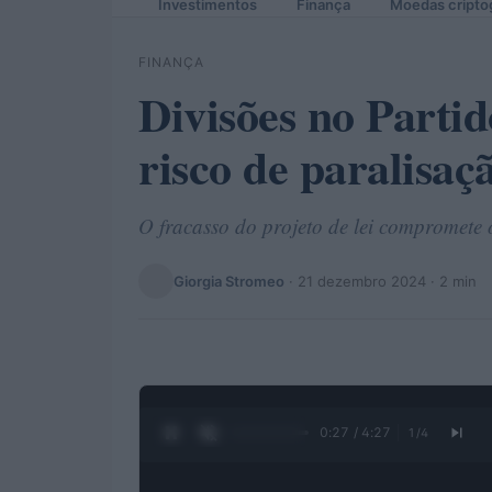
Investimentos
Finança
Moedas cripto
FINANÇA
Divisões no Parti
risco de paralisaç
O fracasso do projeto de lei compromete
Giorgia Stromeo
·
21 dezembro 2024
· 2 min
0:28 / 4:27
1
/
4