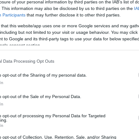
losure of your personal information by third parties on the IAB’s list of
vel desligamento
. This information may also be disclosed by us to third parties on the
IA
Participants
that may further disclose it to other third parties.
a um acordo para estender o financiamento do governo,
 that this website/app uses one or more Google services and may gath
alisação parcial. Esse cenário resultaria na
including but not limited to your visit or usage behaviour. You may click 
 to Google and its third-party tags to use your data for below specifi
fiscalização da imigração até os parques nacionais, e
ogle consent section.
milhões de trabalhadores federais. Além disso, a
á alertou que os viajantes podem enfrentar longas
l Data Processing Opt Outs
de férias, agravando ainda mais a situação das famílias
o opt-out of the Sharing of my personal data.
In
o opt-out of the Sale of my Personal Data.
In
to opt-out of processing my Personal Data for Targeted
ing.
In
o opt-out of Collection, Use, Retention, Sale, and/or Sharing