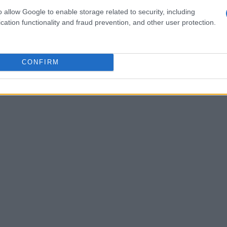
a dívida federal. Essa rejeição destacou as fraturas
o allow Google to enable storage related to security, including
cation functionality and fraud prevention, and other user protection.
da mais a situação política nos próximos meses
CONFIRM