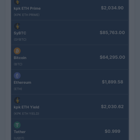
$2,034.90
kpk ETH Prime
(KPK ETH PRIME)
$85,763.00
SyBTC
(SYBTC)
$64,295.00
Bitcoin
(BTC)
$1,899.58
Ethereum
(ETH)
$2,030.62
kpk ETH Yield
(KPK ETH YIELD)
$0.999
Tether
(USDT)