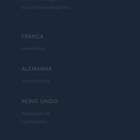
SecondHomeMagazine
FRANÇA
InvestirMag
ALEMANHA
Investieren24
REINO UNIDO
News Hub UK
Lgbtq News