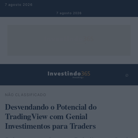
Pular para o conteúdo
7 agosto 2026
7 agosto 2026
⌕
×
⌕
NÃO CLASSIFICADO
Buscar
Desvendando o Potencial do
TradingView com Genial
Investimentos para Traders