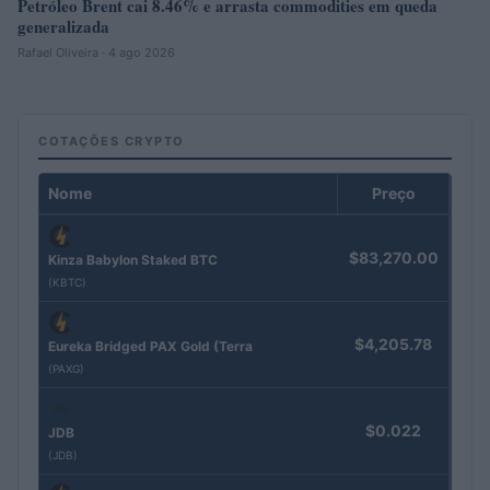
Petróleo Brent cai 8.46% e arrasta commodities em queda
generalizada
Rafael Oliveira · 4 ago 2026
COTAÇÕES CRYPTO
Nome
Preço
$83,270.00
Kinza Babylon Staked BTC
(KBTC)
$4,205.78
Eureka Bridged PAX Gold (Terra
(PAXG)
$0.022
JDB
(JDB)