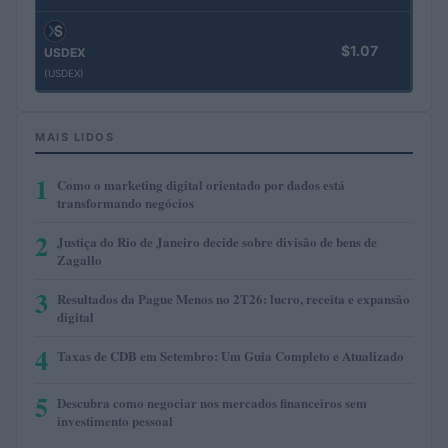
$1.07
USDEX
(USDEX)
MAIS LIDOS
1
Como o marketing digital orientado por dados está
transformando negócios
2
Justiça do Rio de Janeiro decide sobre divisão de bens de
Zagallo
3
Resultados da Pague Menos no 2T26: lucro, receita e expansão
digital
4
Taxas de CDB em Setembro: Um Guia Completo e Atualizado
5
Descubra como negociar nos mercados financeiros sem
investimento pessoal