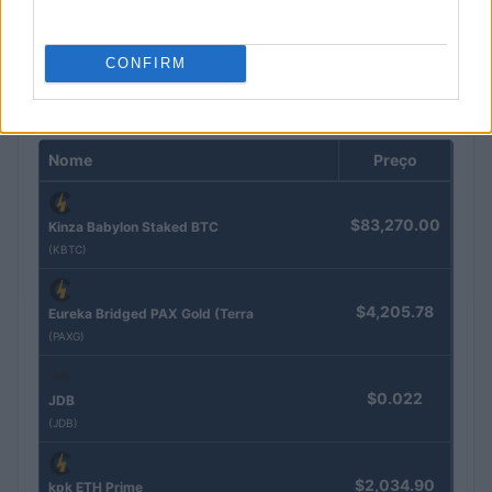
Rafael Oliveira · 4 ago 2026
CONFIRM
COTAÇÕES CRYPTO
Nome
Preço
$83,270.00
Kinza Babylon Staked BTC
(KBTC)
$4,205.78
Eureka Bridged PAX Gold (Terra
(PAXG)
$0.022
JDB
(JDB)
$2,034.90
kpk ETH Prime