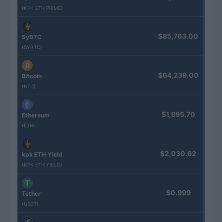
(KPK ETH PRIME)
$85,763.00
SyBTC
(SYBTC)
$64,239.00
Bitcoin
(BTC)
$1,895.70
Ethereum
(ETH)
$2,030.62
kpk ETH Yield
(KPK ETH YIELD)
$0.999
Tether
(USDT)