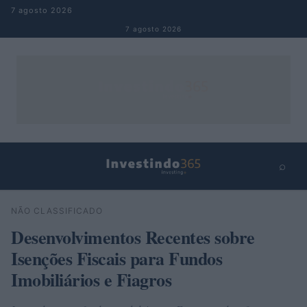
Pular para o conteúdo
7 agosto 2026
7 agosto 2026
⌕
×
⌕
NÃO CLASSIFICADO
Buscar
Desenvolvimentos Recentes sobre
Isenções Fiscais para Fundos
Imobiliários e Fiagros