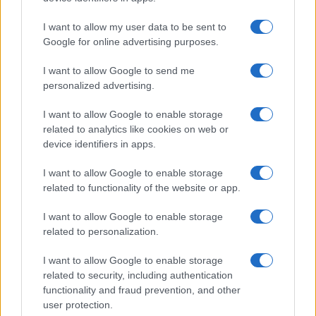
I want to allow my user data to be sent to
Tensões diplomáticas entre Brasil e Argentina: o que está em
Google for online advertising purposes.
jogo
I want to allow Google to send me
Rafael Oliveira · 4 ago 2026
personalized advertising.
NÃO CLASSIFICADO
I want to allow Google to enable storage
related to analytics like cookies on web or
device identifiers in apps.
I want to allow Google to enable storage
related to functionality of the website or app.
I want to allow Google to enable storage
related to personalization.
I want to allow Google to enable storage
related to security, including authentication
functionality and fraud prevention, and other
Petróleo Brent cai 8.46% e arrasta commodities em queda
user protection.
generalizada