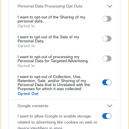
Please note that this website/app uses one or more Google
Personal Data Processing Opt Outs
services and may gather and store information including but
not limited to your visit or usage behaviour. You may click to
I want to opt-out of the Sharing of my
personal data.
grant or deny consent to Google and its third-party tags to
Opted In
use your data for below specified purposes in below Google
consent section.
I want to opt-out of the Sale of my
Petróleo Brent cai 8.3% e arrasta commodities em agosto de
Personal Data.
2026
Opted In
Rafael Oliveira · 6 ago 2026
I want to opt-out of processing my
Personal Data for Targeted Advertising.
Opted In
NÃO CLASSIFICADO
I want to opt-out of Collection, Use,
Retention, Sale, and/or Sharing of my
Personal Data that Is Unrelated with the
Purposes for which it was collected.
Opted Out
Google consents
I want to allow Google to enable storage
related to advertising like cookies on web or
device identifiers in apps.