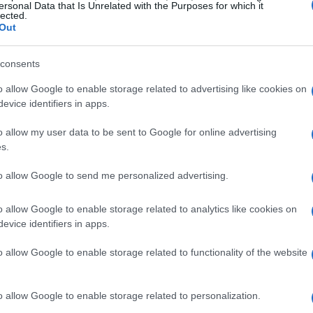
ersonal Data that Is Unrelated with the Purposes for which it
lected.
Out
que solicitaram seguro-desemprego pela primeira vez
 unidades na semana encerrada em 9 de novembro,
consents
acordo com dados ajustados sazonalmente fornecidos
o allow Google to enable storage related to advertising like cookies on
 representa o nível mais baixo desde maio, sugerindo
evice identifiers in apps.
 recuperação econômica contínua
o allow my user data to be sent to Google for online advertising
s.
to allow Google to send me personalized advertising.
tações igual a 220.000, um pouco acima do valor real,
o allow Google to enable storage related to analytics like cookies on
o esperado. Além disso, o número de solicitações da
evice identifiers in apps.
 mantendo alguma estabilidade no ambiente atual
o allow Google to enable storage related to functionality of the website
o allow Google to enable storage related to personalization.