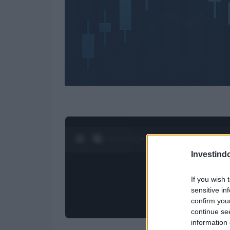
0:27 / 4:27
1
/
4
Investind
If you wish 
sensitive in
confirm you
continue se
information 