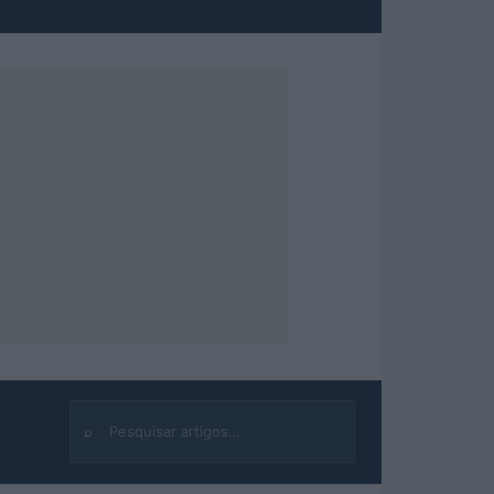
⌕
Buscar