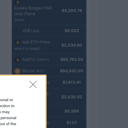
Eureka Bridged PAX
$4,205.78
Gold (Terra
(PAXG)
JDB
$0.022
(JDB)
kpk ETH Prime
$2,034.90
(KPK ETH PRIME)
SyBTC
$85,763.00
(SYBTC)
Bitcoin
$64,932.00
(BTC)
Ethereum
$1,913.41
(ETH)
kpk ETH Yield
$2,030.62
sonal or
(KPK ETH YIELD)
ection to
Tether
$0.999
ou may
(USDT)
 personal
USDEX
$1.07
(USDEX)
out of the