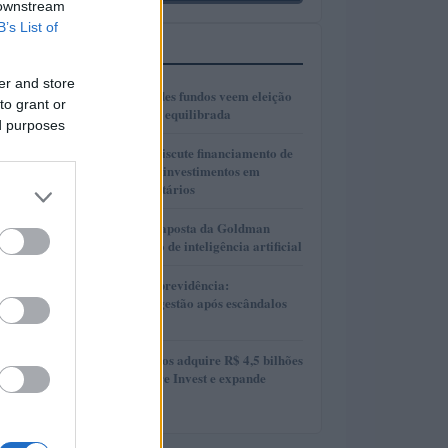
 downstream
B’s List of
MAIS LIDOS
er and store
1
Gestores de grandes fundos veem eleição
to grant or
presidencial mais equilibrada
ed purposes
2
Presidente Lula discute financiamento de
planos de saúde e investimentos em
hospitais universitários
3
AlphaAI: A nova aposta da Goldman
Sachs no mercado de inteligência artificial
4
Reformas no Rioprevidência:
Transparência e gestão após escândalos
financeiros
5
MAG Investimentos adquire R$ 4,5 bilhões
em FIDCs da More Invest e expande
atuação