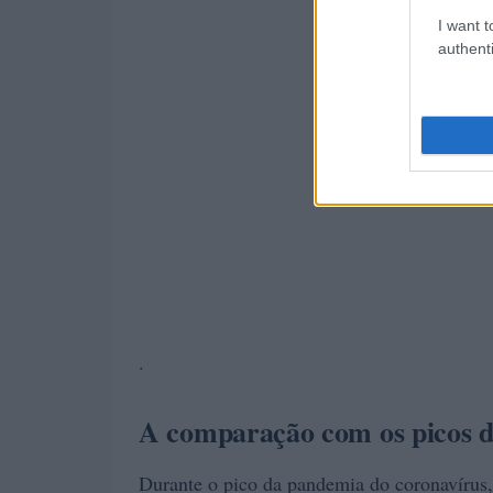
I want t
authenti
.
A comparação com os picos 
Durante o pico da pandemia do coronavírus