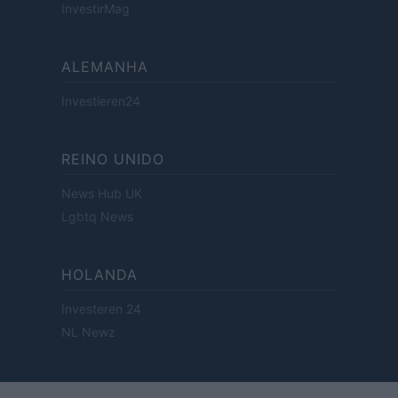
InvestirMag
ALEMANHA
Investieren24
REINO UNIDO
News Hub UK
Lgbtq News
HOLANDA
Investeren 24
NL Newz