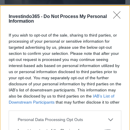
Petróleo Brent cai 8.3% e arrasta commodities em agosto de
2026
Investindo365 -
Do Not Process My Personal
Information
Rafael Oliveira · 6 ago 2026
If you wish to opt-out of the sale, sharing to third parties, or
NÃO CLASSIFICADO
processing of your personal or sensitive information for
targeted advertising by us, please use the below opt-out
section to confirm your selection. Please note that after your
opt-out request is processed you may continue seeing
interest-based ads based on personal information utilized by
us or personal information disclosed to third parties prior to
your opt-out. You may separately opt-out of the further
disclosure of your personal information by third parties on the
IAB’s list of downstream participants. This information may
also be disclosed by us to third parties on the
IAB’s List of
Downstream Participants
that may further disclose it to other
third parties.
Tensões diplomáticas entre Brasil e Argentina: o que está em
Please note that this website/app uses one or more Google
Personal Data Processing Opt Outs
jogo
services and may gather and store information including but
Rafael Oliveira · 4 ago 2026