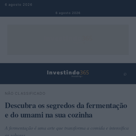
Pular para o conteúdo
6 agosto 2026
6 agosto 2026
⌕
×
⌕
NÃO CLASSIFICADO
Buscar
Descubra os segredos da fermentação
e do umami na sua cozinha
A fermentação é uma arte que transforma a comida e intensifica
os sabores.