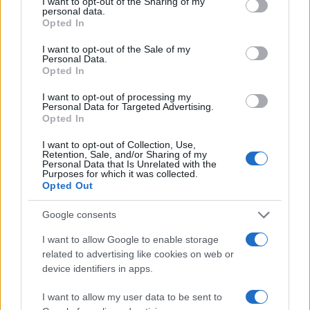
not limited to your visit or usage behaviour. You may click to
I want to opt-out of the Sharing of my
personal data.
grant or deny consent to Google and its third-party tags to
Opted In
NÃO CLASSIFICADO
use your data for below specified purposes in below Google
consent section.
I want to opt-out of the Sale of my
Personal Data.
Opted In
I want to opt-out of processing my
Personal Data for Targeted Advertising.
Opted In
I want to opt-out of Collection, Use,
Retention, Sale, and/or Sharing of my
Personal Data that Is Unrelated with the
Purposes for which it was collected.
Opted Out
Google consents
Petróleo Brent cai 8.46% e arrasta commodities em queda
generalizada
I want to allow Google to enable storage
Rafael Oliveira · 4 ago 2026
related to advertising like cookies on web or
device identifiers in apps.
I want to allow my user data to be sent to
COTAÇÕES CRYPTO