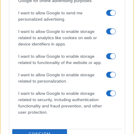
Google for online advertising purposes.
Nome
Preço
I want to allow Google to send me
personalized advertising.
$83,270.00
Kinza Babylon Staked BTC
I want to allow Google to enable storage
(KBTC)
related to analytics like cookies on web or
device identifiers in apps.
$4,205.78
Eureka Bridged PAX Gold (Terra
I want to allow Google to enable storage
(PAXG)
related to functionality of the website or app.
I want to allow Google to enable storage
$0.022
JDB
related to personalization.
(JDB)
I want to allow Google to enable storage
related to security, including authentication
$2,034.90
kpk ETH Prime
functionality and fraud prevention, and other
(KPK ETH PRIME)
user protection.
$85,763.00
SyBTC
(SYBTC)