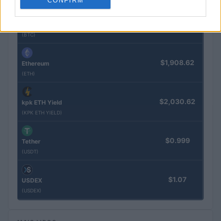
CONFIRM
$64,439.00
Bitcoin
(BTC)
$1,908.62
Ethereum
(ETH)
$2,030.62
kpk ETH Yield
(KPK ETH YIELD)
$0.999
Tether
(USDT)
$1.07
USDEX
(USDEX)