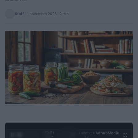
Staff
·
1 novembro 2025
· 2 min
0:28 /
Ad
hub
Media
POWERED
1
/
4
4:27
BY