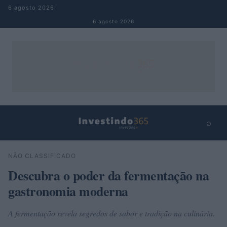
Pular para o conteúdo
6 agosto 2026
6 agosto 2026
⌕
×
⌕
NÃO CLASSIFICADO
Buscar
Descubra o poder da fermentação na
gastronomia moderna
A fermentação revela segredos de sabor e tradição na culinária.