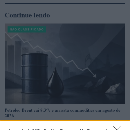
Continue lendo
NÃO CLASSIFICADO
Petróleo Brent cai 8.3% e arrasta commodities em agosto de
2026
Rafael Oliveira · 6 ago 2026