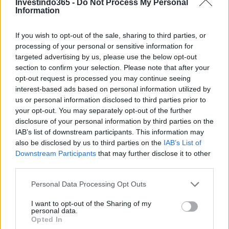
Investindo365 -
Do Not Process My Personal
Information
NÃO CLASSIFICADO
If you wish to opt-out of the sale, sharing to third parties, or
processing of your personal or sensitive information for
targeted advertising by us, please use the below opt-out
section to confirm your selection. Please note that after your
opt-out request is processed you may continue seeing
interest-based ads based on personal information utilized by
us or personal information disclosed to third parties prior to
your opt-out. You may separately opt-out of the further
disclosure of your personal information by third parties on the
IAB’s list of downstream participants. This information may
also be disclosed by us to third parties on the
IAB’s List of
Tensões diplomáticas entre Brasil e Argentina: o que está em
Downstream Participants
that may further disclose it to other
jogo
third parties.
Rafael Oliveira · 4 ago 2026
Please note that this website/app uses one or more Google
Personal Data Processing Opt Outs
services and may gather and store information including but
NÃO CLASSIFICADO
not limited to your visit or usage behaviour. You may click to
I want to opt-out of the Sharing of my
personal data.
grant or deny consent to Google and its third-party tags to
Opted In
use your data for below specified purposes in below Google