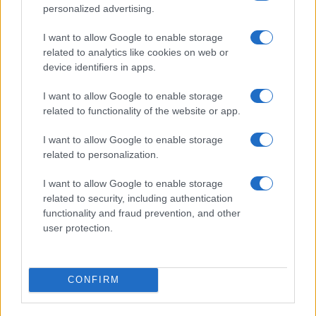
personalized advertising.
(KBTC)
I want to allow Google to enable storage
related to analytics like cookies on web or
$4,205.78
Eureka Bridged PAX Gold (Terra
device identifiers in apps.
(PAXG)
I want to allow Google to enable storage
$0.022
related to functionality of the website or app.
JDB
(JDB)
I want to allow Google to enable storage
related to personalization.
$2,034.90
kpk ETH Prime
(KPK ETH PRIME)
I want to allow Google to enable storage
related to security, including authentication
functionality and fraud prevention, and other
$85,763.00
SyBTC
user protection.
(SYBTC)
$64,618.00
Bitcoin
CONFIRM
(BTC)