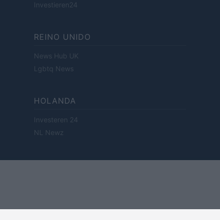
Investieren24
REINO UNIDO
News Hub UK
Lgbtq News
HOLANDA
Investeren 24
NL Newz