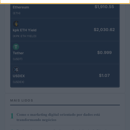
$1,910.55
Ethereum
(ETH)
$2,030.62
kpk ETH Yield
(KPK ETH YIELD)
$0.999
Tether
(USDT)
$1.07
USDEX
(USDEX)
MAIS LIDOS
1
Como o marketing digital orientado por dados está
transformando negócios