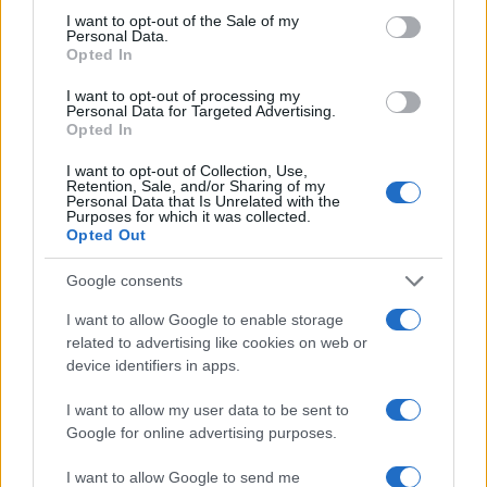
consent section.
I want to opt-out of the Sale of my
Personal Data.
Opted In
I want to opt-out of processing my
Personal Data for Targeted Advertising.
Opted In
I want to opt-out of Collection, Use,
Retention, Sale, and/or Sharing of my
Personal Data that Is Unrelated with the
Purposes for which it was collected.
Petróleo Brent cai 8.46% e arrasta commodities em queda
Opted Out
generalizada
Rafael Oliveira · 4 ago 2026
Google consents
I want to allow Google to enable storage
related to advertising like cookies on web or
device identifiers in apps.
COTAÇÕES CRYPTO
I want to allow my user data to be sent to
Nome
Preço
Google for online advertising purposes.
I want to allow Google to send me
$83,270.00
Kinza Babylon Staked BTC