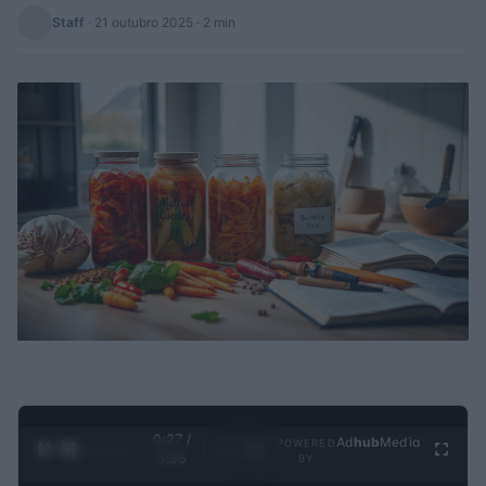
Staff
·
21 outubro 2025
· 2 min
0:28 /
Ad
hub
Media
POWERED
1
/
4
3:55
BY