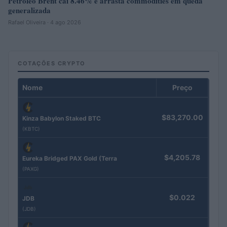
Petróleo Brent cai 8.46% e arrasta commodities em queda
generalizada
Rafael Oliveira · 4 ago 2026
COTAÇÕES CRYPTO
Nome
Preço
$83,270.00
Kinza Babylon Staked BTC
(KBTC)
$4,205.78
Eureka Bridged PAX Gold (Terra
(PAXG)
$0.022
JDB
(JDB)