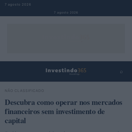
Pular para o conteúdo
7 agosto 2026
7 agosto 2026
⌕
×
⌕
NÃO CLASSIFICADO
Buscar
Descubra como operar nos mercados
financeiros sem investimento de
capital