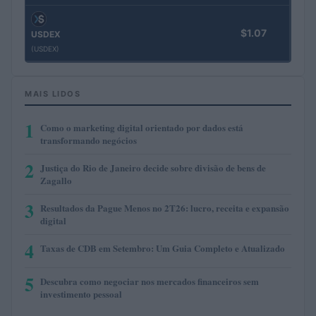
$1.07
USDEX
(USDEX)
MAIS LIDOS
1
Como o marketing digital orientado por dados está
transformando negócios
2
Justiça do Rio de Janeiro decide sobre divisão de bens de
Zagallo
3
Resultados da Pague Menos no 2T26: lucro, receita e expansão
digital
4
Taxas de CDB em Setembro: Um Guia Completo e Atualizado
5
Descubra como negociar nos mercados financeiros sem
investimento pessoal