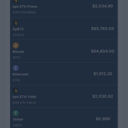
$2,034.90
kpk ETH Prime
(KPK ETH PRIME)
$85,763.00
SyBTC
(SYBTC)
$64,804.00
Bitcoin
(BTC)
$1,912.35
Ethereum
(ETH)
$2,030.62
kpk ETH Yield
(KPK ETH YIELD)
$0.999
Tether
(USDT)