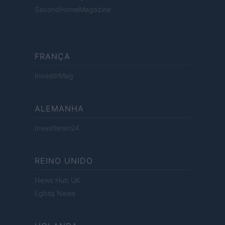
SecondHomeMagazine
FRANÇA
InvestirMag
ALEMANHA
Investieren24
REINO UNIDO
News Hub UK
Lgbtq News