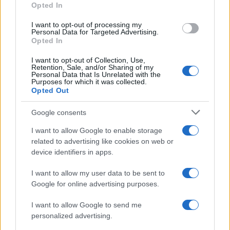
Opted In
NÃO CLASSIFICADO
I want to opt-out of processing my
Personal Data for Targeted Advertising.
Opted In
I want to opt-out of Collection, Use,
Retention, Sale, and/or Sharing of my
Personal Data that Is Unrelated with the
Purposes for which it was collected.
Opted Out
Google consents
I want to allow Google to enable storage
related to advertising like cookies on web or
Petróleo Brent cai 8.3% e arrasta commodities em agosto de
device identifiers in apps.
2026
Rafael Oliveira · 6 ago 2026
I want to allow my user data to be sent to
Google for online advertising purposes.
NÃO CLASSIFICADO
I want to allow Google to send me
personalized advertising.