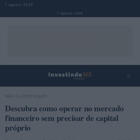
Pular para o conteúdo
7 agosto 2026
7 agosto 2026
⌕
×
⌕
NÃO CLASSIFICADO
Buscar
Descubra como operar no mercado
financeiro sem precisar de capital
próprio