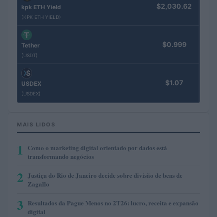
$2,030.62
kpk ETH Yield
(KPK ETH YIELD)
$0.999
Tether
(USDT)
$1.07
USDEX
(USDEX)
MAIS LIDOS
1
Como o marketing digital orientado por dados está
transformando negócios
2
Justiça do Rio de Janeiro decide sobre divisão de bens de
Zagallo
3
Resultados da Pague Menos no 2T26: lucro, receita e expansão
digital