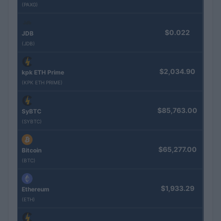
(PAXG)
$0.022
JDB
(JDB)
$2,034.90
kpk ETH Prime
(KPK ETH PRIME)
$85,763.00
SyBTC
(SYBTC)
$65,277.00
Bitcoin
(BTC)
$1,933.29
Ethereum
(ETH)