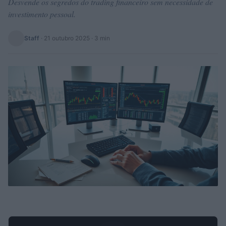
Desvende os segredos do trading financeiro sem necessidade de
investimento pessoal.
Staff
·
21 outubro 2025
· 3 min