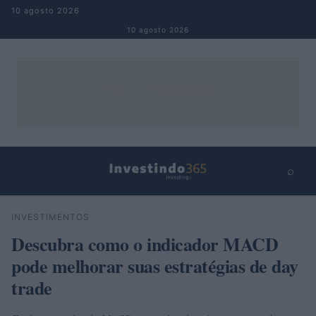
Pular para o conteúdo
10 agosto 2026
10 agosto 2026
⌕
×
⌕
INVESTIMENTOS
Buscar
Descubra como o indicador MACD
pode melhorar suas estratégias de day
trade