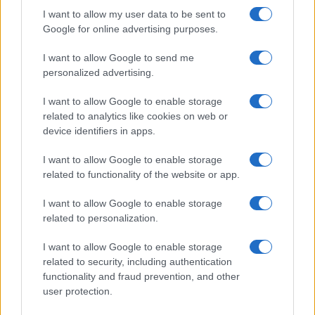
I want to allow my user data to be sent to
Renda Fixa em Julho de 2026: Debêntures IPCA+ Sobressaem
Google for online advertising purposes.
Bruno Costa · 10 ago 2026
I want to allow Google to send me
INVESTIMENTOS
personalized advertising.
I want to allow Google to enable storage
related to analytics like cookies on web or
device identifiers in apps.
I want to allow Google to enable storage
related to functionality of the website or app.
I want to allow Google to enable storage
related to personalization.
I want to allow Google to enable storage
related to security, including authentication
Crescimento de 131% nos investimentos imobiliários em São
Paulo entre 2026 e 2026
functionality and fraud prevention, and other
user protection.
Rafael Oliveira · 8 ago 2026