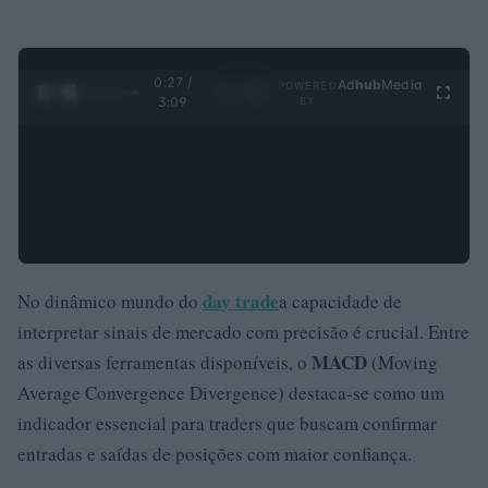
0:28 /
Ad
hub
Media
POWERED
1
/
4
3:09
BY
day trade
No dinâmico mundo do
a capacidade de
interpretar sinais de mercado com precisão é crucial. Entre
MACD
as diversas ferramentas disponíveis, o
(Moving
Average Convergence Divergence) destaca-se como um
indicador essencial para traders que buscam confirmar
entradas e saídas de posições com maior confiança.