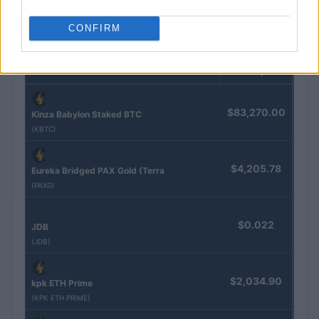
CONFIRM
COTAÇÕES CRYPTO
Nome
Preço
$83,270.00
Kinza Babylon Staked BTC
(KBTC)
$4,205.78
Eureka Bridged PAX Gold (Terra
(PAXG)
$0.022
JDB
(JDB)
$2,034.90
kpk ETH Prime
(KPK ETH PRIME)