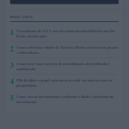
MAIS LIDOS
1
Crescimento de 131% nos investimentos imobiliários em São
Paulo em três anos
2
Como selecionar títulos do Tesouro Direto com base em prazos
e indexadores
3
Como criar uma carteira de investimentos diversificada e
equilibrada
4
FIIs de tijolo e papel: guia para investir em imóveis sem ser
proprietário
5
Como alocar investimentos conforme a idade e horizonte de
investimento