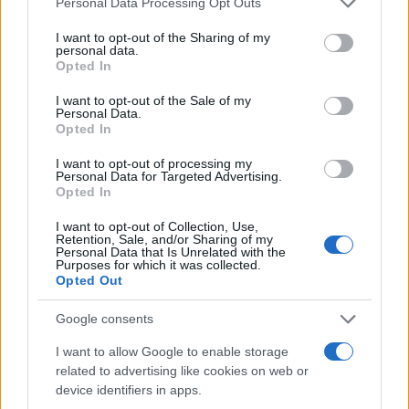
Personal Data Processing Opt Outs
services and may gather and store information including but
not limited to your visit or usage behaviour. You may click to
I want to opt-out of the Sharing of my
personal data.
grant or deny consent to Google and its third-party tags to
Opted In
use your data for below specified purposes in below Google
consent section.
Estratégias para definir objetivos e balancear investimentos em
I want to opt-out of the Sale of my
Personal Data.
renda fixa
Opted In
Rafael Oliveira · 10 ago 2026
I want to opt-out of processing my
Personal Data for Targeted Advertising.
INVESTIMENTOS
Opted In
I want to opt-out of Collection, Use,
Retention, Sale, and/or Sharing of my
Personal Data that Is Unrelated with the
Purposes for which it was collected.
Opted Out
Google consents
I want to allow Google to enable storage
related to advertising like cookies on web or
device identifiers in apps.