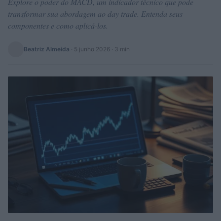
Explore o poder do MACD, um indicador técnico que pode
transformar sua abordagem ao day trade. Entenda seus
componentes e como aplicá-los.
Beatriz Almeida
·
5 junho 2026
· 3 min