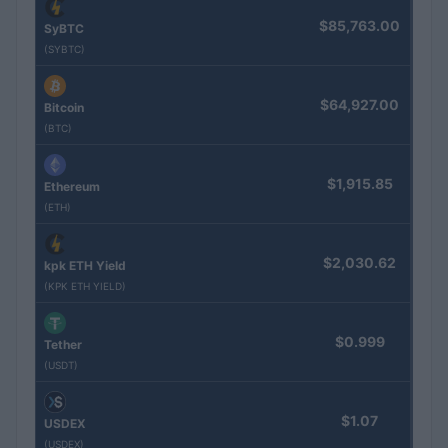
$85,763.00
SyBTC
(SYBTC)
$64,927.00
Bitcoin
(BTC)
$1,915.85
Ethereum
(ETH)
$2,030.62
kpk ETH Yield
(KPK ETH YIELD)
$0.999
Tether
(USDT)
$1.07
USDEX
(USDEX)