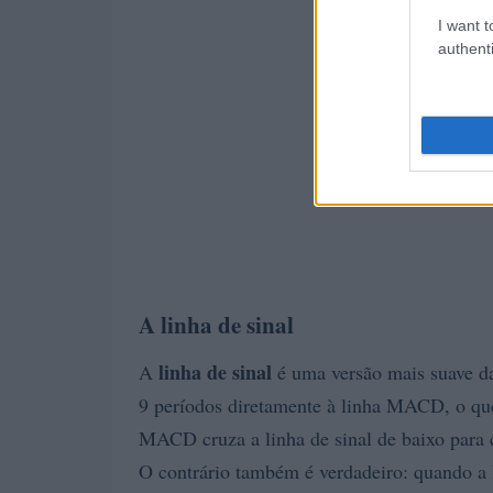
I want t
authenti
A linha de sinal
linha de sinal
A
é uma versão mais suave 
9 períodos diretamente à linha MACD, o que
MACD cruza a linha de sinal de baixo para 
O contrário também é verdadeiro: quando a 