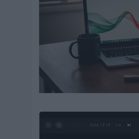
0:27 / 3:19
1
/
4