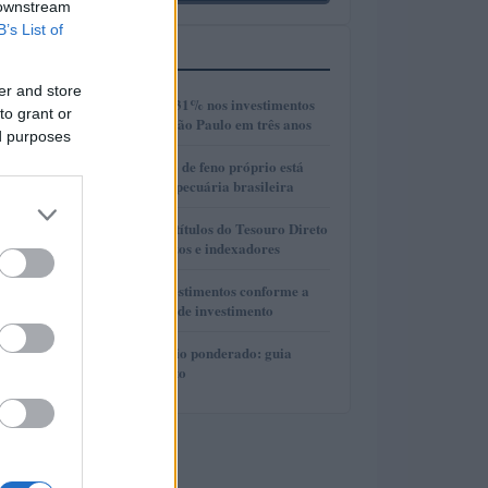
 downstream
B’s List of
MAIS LIDOS
er and store
1
Crescimento de 131% nos investimentos
to grant or
imobiliários em São Paulo em três anos
ed purposes
2
Como a produção de feno próprio está
transformando a pecuária brasileira
3
Como selecionar títulos do Tesouro Direto
com base em prazos e indexadores
4
Como alocar investimentos conforme a
idade e horizonte de investimento
5
DCA e preço médio ponderado: guia
prático para cripto