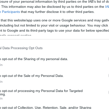
losure of your personal information by third parties on the IAB’s list of
. This information may also be disclosed by us to third parties on the
IA
Participants
that may further disclose it to other third parties.
 that this website/app uses one or more Google services and may gath
including but not limited to your visit or usage behaviour. You may click 
 to Google and its third-party tags to use your data for below specifi
ogle consent section.
l Data Processing Opt Outs
 1970, o MACD, que significa
Moving Average
o opt-out of the Sharing of my personal data.
o em plataformas de trading ao redor do mundo. Ele é
In
x
ações
commodities
até
e
. O indicador monitora duas
roximando ou se afastando, fornecendo insights sobre a
o opt-out of the Sale of my Personal Data.
In
to opt-out of processing my Personal Data for Targeted
ing.
icador MACD
In
o opt-out of Collection, Use, Retention, Sale, and/or Sharing