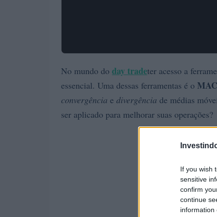
day trade
No mundo do
ter acesso a ferra
MA
essencial. Uma dessas ferramentas é o
convergência
e
divergência
de médias móvei
ser aplicado para melhorar suas operações?
Investind
If you wish 
sensitive in
confirm you
continue se
information 