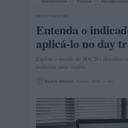
Investimentos
Finança
Moedas cripto
INVESTIMENTOS
Entenda o indic
aplicá-lo no day t
Explore o mundo do MACD e descubra co
poderosa para traders.
Beatriz Almeida
·
5 junho 2026
· 7 min