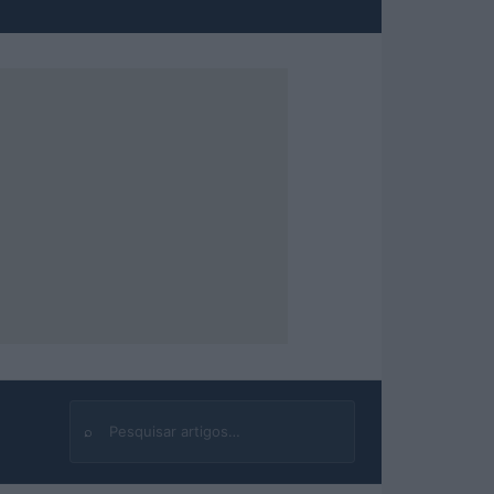
⌕
Buscar