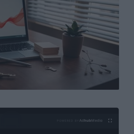
Ad
hub
Media
POWERED BY