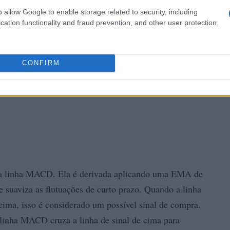
o allow Google to enable storage related to security, including
cation functionality and fraud prevention, and other user protection.
CONFIRM
da linha MACD. Ela é derivada aplicando uma EMA de
 suaviza as flutuações de curto prazo. Quando a linha
cima, isso é considerado um possível sinal de compra.
linha MACD cruza a linha de sinal de cima para