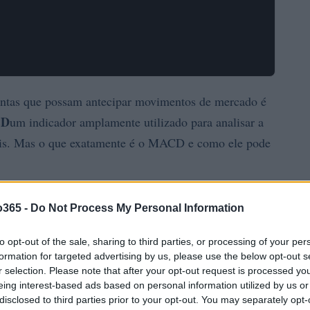
mentas que possam antecipar movimentos de mercado é
CD
um indicador amplamente utilizado para analisar a
s. Mas o que exatamente é o MACD e como ele pode
o365 -
Do Not Process My Personal Information
to opt-out of the sale, sharing to third parties, or processing of your per
formation for targeted advertising by us, please use the below opt-out s
r selection. Please note that after your opt-out request is processed y
eing interest-based ads based on personal information utilized by us or
disclosed to third parties prior to your opt-out. You may separately opt-