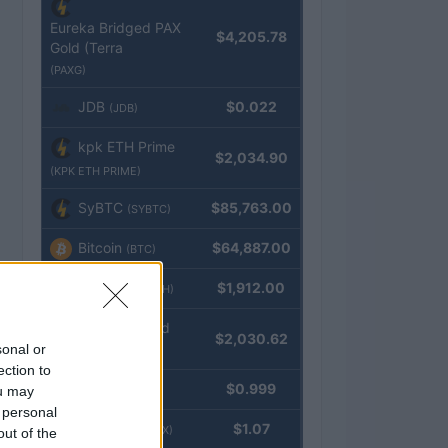
Eureka Bridged PAX
$4,205.78
Gold (Terra
(PAXG)
JDB
$0.022
(JDB)
kpk ETH Prime
$2,034.90
(KPK ETH PRIME)
SyBTC
$85,763.00
(SYBTC)
Bitcoin
$64,887.00
(BTC)
Ethereum
$1,912.00
(ETH)
kpk ETH Yield
$2,030.62
sonal or
(KPK ETH YIELD)
ection to
Tether
$0.999
ou may
(USDT)
 personal
USDEX
$1.07
(USDEX)
out of the