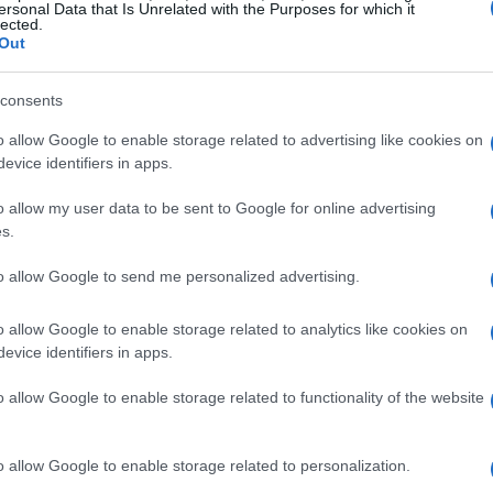
ece em uma seção separada abaixo da área principal
ersonal Data that Is Unrelated with the Purposes for which it
lected.
s principais:
Out
consents
o allow Google to enable storage related to advertising like cookies on
icador. Ela é calculada subtraindo uma média móvel
evice identifiers in apps.
EMA de 12 períodos. As médias móveis exponenciais
do-as mais responsivas a mudanças no mercado. Quando
o allow my user data to be sent to Google for online advertising
s.
 26 períodos, a linha MACD se move acima da marca
trário também é verdadeiro: quando a EMA de 12
to allow Google to send me personalized advertising.
, a linha MACD se move abaixo da marca zero,
o allow Google to enable storage related to analytics like cookies on
evice identifiers in apps.
o allow Google to enable storage related to functionality of the website
o allow Google to enable storage related to personalization.