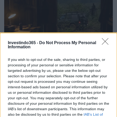
Investindo365 -
Do Not Process My Personal
Information
If you wish to opt-out of the sale, sharing to third parties, or
Redução histórica do desmatamento na Amazônia entre agosto
processing of your personal or sensitive information for
de 2026 e julho de 2026
targeted advertising by us, please use the below opt-out
section to confirm your selection. Please note that after your
Beatriz Almeida · 7 ago 2026
opt-out request is processed you may continue seeing
interest-based ads based on personal information utilized by
NÃO CLASSIFICADO
us or personal information disclosed to third parties prior to
your opt-out. You may separately opt-out of the further
disclosure of your personal information by third parties on the
IAB’s list of downstream participants. This information may
also be disclosed by us to third parties on the
IAB’s List of