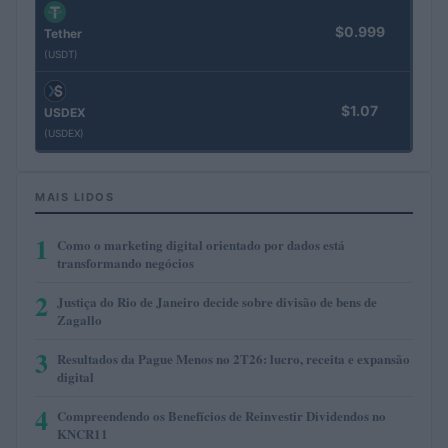
$0.999
Tether
(USDT)
$1.07
USDEX
(USDEX)
MAIS LIDOS
1
Como o marketing digital orientado por dados está
transformando negócios
2
Justiça do Rio de Janeiro decide sobre divisão de bens de
Zagallo
3
Resultados da Pague Menos no 2T26: lucro, receita e expansão
digital
4
Compreendendo os Benefícios de Reinvestir Dividendos no
KNCR11