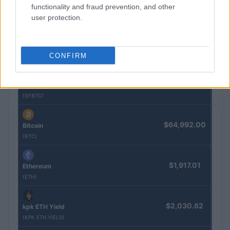
$0.022
JDB
functionality and fraud prevention, and other
(JDB)
user protection.
$2,034.90
kpk ETH Prime
CONFIRM
(KPK ETH PRIME)
$85,763.00
SyBTC
(SYBTC)
$64,992.00
Bitcoin
(BTC)
$1,917.01
Ethereum
(ETH)
$2,030.62
kpk ETH Yield
(KPK ETH YIELD)