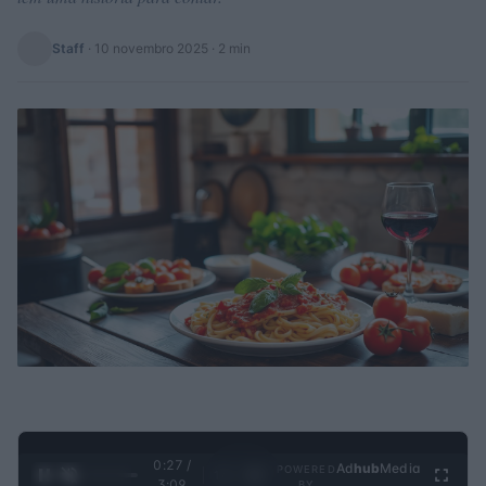
Staff
·
10 novembro 2025
· 2 min
0:28 /
Ad
hub
Media
POWERED
1
/
4
3:09
BY