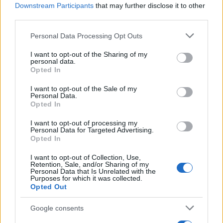
Downstream Participants
that may further disclose it to other
third parties.
Please note that this website/app uses one or more Google
Personal Data Processing Opt Outs
services and may gather and store information including but
not limited to your visit or usage behaviour. You may click to
I want to opt-out of the Sharing of my
personal data.
grant or deny consent to Google and its third-party tags to
Opted In
use your data for below specified purposes in below Google
Brent cai 8.3% e arrasta petróleo e ouro para baixo
consent section.
I want to opt-out of the Sale of my
Rafael Oliveira · 7 ago 2026
Personal Data.
Opted In
NÃO CLASSIFICADO
I want to opt-out of processing my
Personal Data for Targeted Advertising.
Opted In
I want to opt-out of Collection, Use,
Retention, Sale, and/or Sharing of my
Personal Data that Is Unrelated with the
Purposes for which it was collected.
Opted Out
Google consents