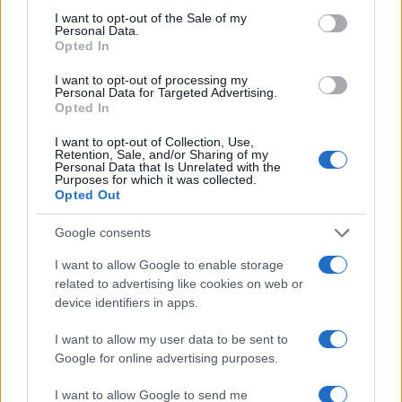
consent section.
I want to opt-out of the Sale of my
Personal Data.
Continue lendo
Opted In
I want to opt-out of processing my
Personal Data for Targeted Advertising.
NÃO CLASSIFICADO
Opted In
I want to opt-out of Collection, Use,
Retention, Sale, and/or Sharing of my
Personal Data that Is Unrelated with the
Purposes for which it was collected.
Opted Out
Google consents
I want to allow Google to enable storage
related to advertising like cookies on web or
device identifiers in apps.
I want to allow my user data to be sent to
Tensões diplomáticas entre Brasil e Argentina: o que está em
jogo
Google for online advertising purposes.
Rafael Oliveira · 4 ago 2026
I want to allow Google to send me