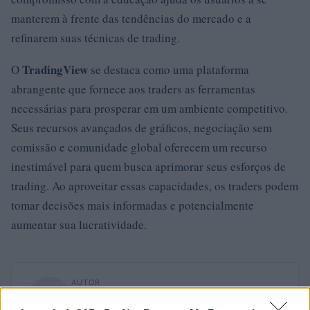
manterem à frente das tendências do mercado e a
refinarem suas técnicas de trading.
TradingView
O
se destaca como uma plataforma
abrangente que fornece aos traders as ferramentas
necessárias para prosperar em um ambiente competitivo.
Seus recursos avançados de gráficos, negociação sem
comissão e comunidade global oferecem um recurso
inestimável para quem busca aprimorar seus esforços de
trading. Ao aproveitar essas capacidades, os traders podem
tomar decisões mais informadas e potencialmente
aumentar sua lucratividade.
AUTOR
Staff