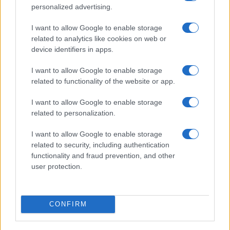
personalized advertising.
NÃO CLASSIFICADO
I want to allow Google to enable storage
related to analytics like cookies on web or
device identifiers in apps.
I want to allow Google to enable storage
related to functionality of the website or app.
I want to allow Google to enable storage
related to personalization.
I want to allow Google to enable storage
related to security, including authentication
Petróleo Brent cai 8.46% e arrasta commodities em queda
functionality and fraud prevention, and other
generalizada
user protection.
Rafael Oliveira · 4 ago 2026
NÃO CLASSIFICADO
CONFIRM