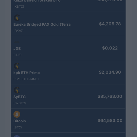
Kinza Babylon Staked BTC
(KBTC)
$4,205.78
Eureka Bridged PAX Gold (Terra
(PAXG)
$0.022
JDB
(JDB)
$2,034.90
kpk ETH Prime
(KPK ETH PRIME)
$85,763.00
SyBTC
(SYBTC)
$64,583.00
Bitcoin
(BTC)